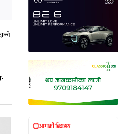
क्षको
त-
आगामी बिदाहरु