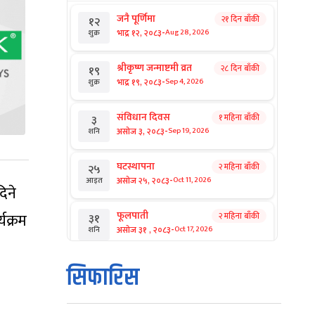
जनै पूर्णिमा
२१ दिन बाँकी
१२
-
भाद्र १२, २०८३
Aug 28, 2026
शुक्र
श्रीकृष्ण जन्माष्टमी व्रत
२८ दिन बाँकी
१९
-
भाद्र १९, २०८३
Sep 4, 2026
शुक्र
संविधान दिवस
१ महिना बाँकी
३
-
असोज ३, २०८३
Sep 19, 2026
शनि
घटस्थापना
२ महिना बाँकी
२५
-
असोज २५, २०८३
Oct 11, 2026
आइत
िने
फूलपाती
यक्रम
२ महिना बाँकी
३१
-
असोज ३१ , २०८३
Oct 17, 2026
शनि
कार्तिक सङ्क्रान्ति
२ महिना बाँकी
१
सिफारिस
-
कार्तिक १, २०८३
Oct 18, 2026
आइत
महानवमी
२ महिना बाँकी