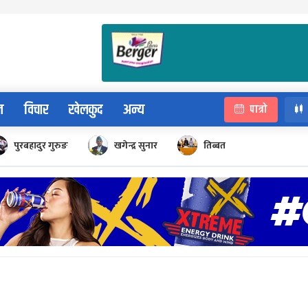
न
विचार
खेलकुद
अन्य
पात्रो
पुरबहादुर गुरुङ
खगेन्द्र सुनार
तिब्बत