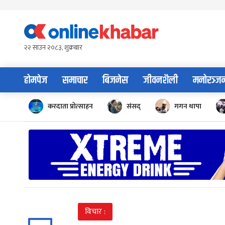
Skip
to
content
२२ साउन २०८३, शुक्रबार
होमपेज
समाचार
बिजनेस
जीवनशैली
मनोरञ्ज
करदाता प्रोत्साहन
संसद्
गगन थापा
विचार :