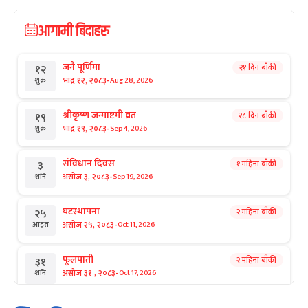
आगामी बिदाहरु
जनै पूर्णिमा
२१ दिन बाँकी
१२
-
भाद्र १२, २०८३
Aug 28, 2026
शुक्र
श्रीकृष्ण जन्माष्टमी व्रत
२८ दिन बाँकी
१९
-
भाद्र १९, २०८३
Sep 4, 2026
शुक्र
संविधान दिवस
१ महिना बाँकी
३
-
असोज ३, २०८३
Sep 19, 2026
शनि
घटस्थापना
२ महिना बाँकी
२५
-
असोज २५, २०८३
Oct 11, 2026
आइत
फूलपाती
२ महिना बाँकी
३१
-
असोज ३१ , २०८३
Oct 17, 2026
शनि
कार्तिक सङ्क्रान्ति
२ महिना बाँकी