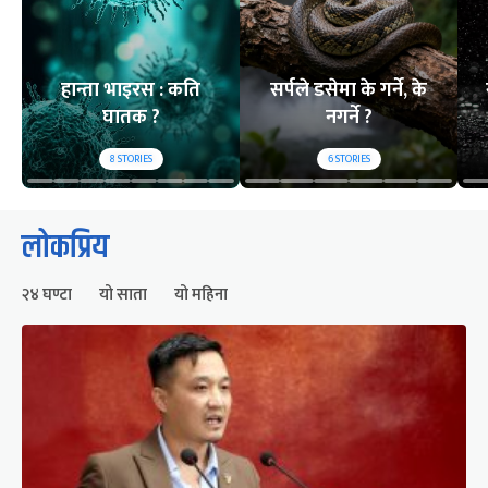
हान्ता भाइरस : कति
सर्पले डसेमा के गर्ने, के
घातक ?
नगर्ने ?
8
STORIES
6
STORIES
लोकप्रिय
२४ घण्टा
यो साता
यो महिना