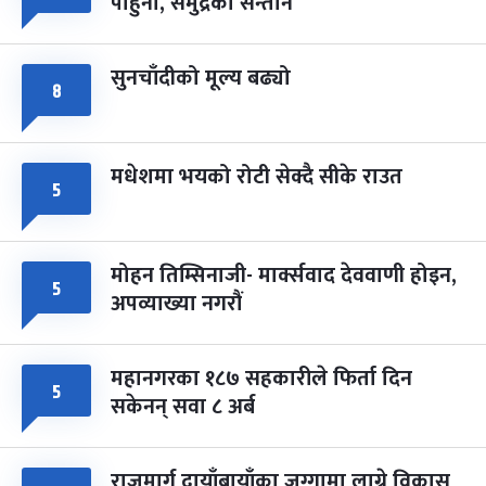
पाहुना, समुद्रका सन्तान
-
चैत्र ८, २०८३
Mar 22, 2027
सोम
सुनचाँदीको मूल्य बढ्यो
८
मधेशमा भयको रोटी सेक्दै सीके राउत
५
मोहन तिम्सिनाजी- मार्क्सवाद देववाणी होइन,
५
अपव्याख्या नगरौं
महानगरका १८७ सहकारीले फिर्ता दिन
५
सकेनन् सवा ८ अर्ब
राजमार्ग दायाँबायाँका जग्गामा लाग्ने विकास