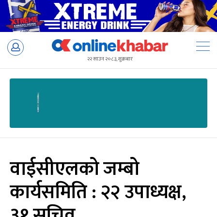
Skip
to
२२ साउन २०८३, शुक्रबार
content
वाईसीएलको जम्बो
कार्यसमिति : २२ उपाध्यक्ष,
३१ सचिव