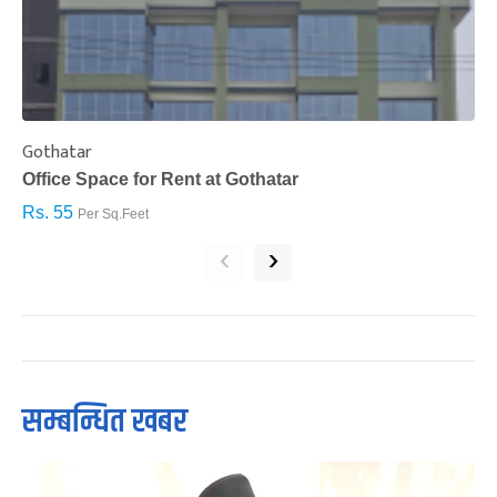
Gothatar
S
Office Space for Rent at Gothatar
H
Rs. 55
R
Per Sq.Feet
‹
›
सम्बन्धित खबर