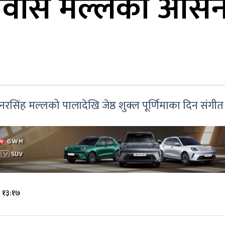
निवास मल्लको आसन प
्धीनरसिंह मल्लको पालादेखि जेष्ठ शुक्ल पूर्णिमाका दिन सं
 १३:१७