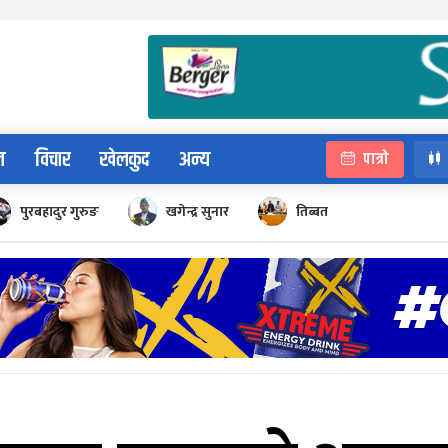
न
विचार
खेलकुद
अन्य
पात्रो
पुरबहादुर गुरुङ
खगेन्द्र सुनार
तिब्बत