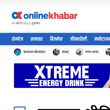
Skip
to
content
२२ साउन २०८३, शुक्रबार
होमपेज
समाचार
बिजनेस
जीवनशैली
मनोरञ्ज
करदाता प्रोत्साहन
संसद्
गगन थापा