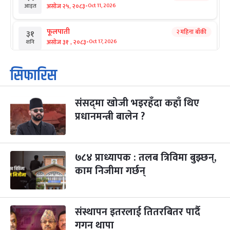
-
असोज २५, २०८३
Oct 11, 2026
आइत
फूलपाती
२ महिना बाँकी
३१
-
असोज ३१ , २०८३
Oct 17, 2026
शनि
कार्तिक सङ्क्रान्ति
२ महिना बाँकी
१
सिफारिस
-
कार्तिक १, २०८३
Oct 18, 2026
आइत
संसद्‌मा खोजी भइरहँदा कहाँ थिए
महानवमी
२ महिना बाँकी
३
-
प्रधानमन्त्री बालेन ?
कार्तिक ३, २०८३
Oct 20, 2026
मंगल
विजयादशमी
२ महिना बाँकी
४
-
कार्तिक ४, २०८३
Oct 21, 2026
बुध
७८४ प्राध्यापक : तलब त्रिविमा बुझ्छन्,
काम निजीमा गर्छन्
पापा‌ङ्कुशा एकादशी व्रत
२ महिना बाँकी
५
-
कार्तिक ५, २०८३
Oct 22, 2026
बिहि
संस्थापन इतरलाई तितरबितर पार्दै
कुकुर तिहार
३ महिना बाँकी
२२
-
कार्तिक २२, २०८३
गगन थापा
Nov 8, 2026
आइत