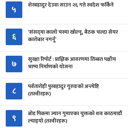
शेरबहादुर देउवा साउन २६ गते स्वदेश फर्किने
५
‘संसद्‍मा कालो चस्मा खोल्नू, बैठक चल्दा सेयर
६
कारोबार नगर्नू’
सुरक्षा रिपोर्ट : प्राज्ञिक आवरणमा तिब्बत पक्षीय
७
भाष्य निर्माणको योजना
पर्वतारोही पुरबहादुर गुरुङको अन्त्येष्टि
८
(तस्वीरहरू)
ब्रोड पिकमा ज्यान गुमाएका युक्तको शव काठमाडौं
९
ल्याइयो (तस्वीरहरू)