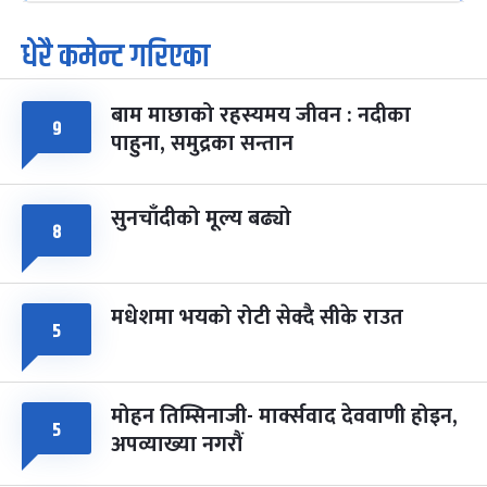
धेरै कमेन्ट गरिएका
पूर्णिमा व्रत
७ महिना बाँकी
७
-
चैत्र ७, २०८३
Mar 21, 2027
आइत
बाम माछाको रहस्यमय जीवन : नदीका
९
फागुपूर्णिमा
७ महिना बाँकी
८
पाहुना, समुद्रका सन्तान
-
चैत्र ८, २०८३
Mar 22, 2027
सोम
सुनचाँदीको मूल्य बढ्यो
८
मधेशमा भयको रोटी सेक्दै सीके राउत
५
मोहन तिम्सिनाजी- मार्क्सवाद देववाणी होइन,
५
अपव्याख्या नगरौं