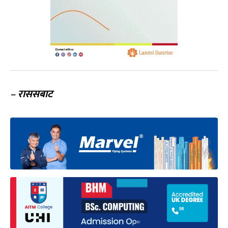
– राससबाट