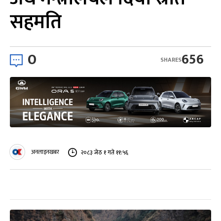
सहमति
0
656
SHARES
अनलाइनखबर
२०८३ जेठ १ गते ११:५६