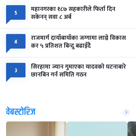
महानगरका १८७ सहकारीले फिर्ता दिन
५
सकेनन् सवा ८ अर्ब
राजमार्ग दायाँबायाँका जग्गामा लाग्ने विकास
४
कर ५ प्रतिशत बिन्दु बढाइँदै
सिरहामा ज्यान गुमाएका यादवको घटनाबारे
३
छानबिन गर्न समिति गठन
वेबस्टोरिज