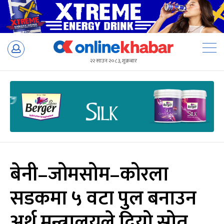
Skip
to
२२ साउन २०८३, शुक्रबार
content
बेनी–जोमसोम–कोरला
सडकमा ५ वटा पुल बनाउन
अर्थ मन्त्रालयले दियो स्रोत