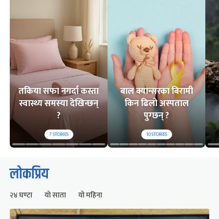
तकिया सफा नगर्दा कस्ता
बाल क्यान्सरका बिरामी
स्वास्थ्य समस्या देखिन्छन्
किन ढिलो अस्पताल
?
पुग्छन् ?
7
STORIES
10
STORIES
लोकप्रिय
२४ घण्टा
यो साता
यो महिना