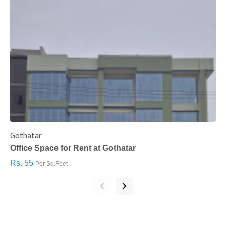
Gothatar
S
Office Space for Rent at Gothatar
H
Rs. 55
R
Per Sq.Feet
‹
›