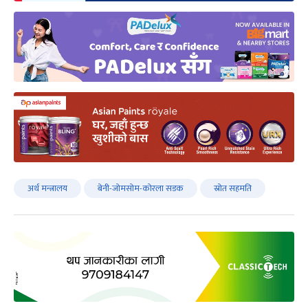
अर्थ मन्त्रालय
बेनी-जोमसोम-कोरला सडक
स्रोत सहमति