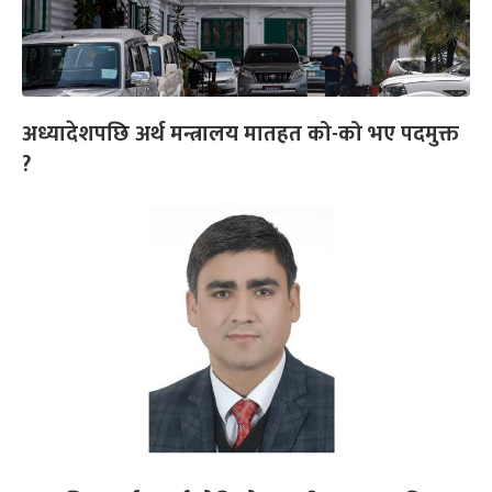
अध्यादेशपछि अर्थ मन्त्रालय मातहत को-को भए पदमुक्त
?