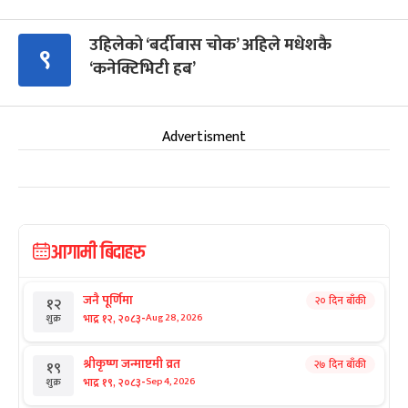
उहिलेको ‘बर्दीबास चोक’ अहिले मधेशकै
९
‘कनेक्टिभिटी हब’
Advertisment
आगामी बिदाहरु
जनै पूर्णिमा
२० दिन बाँकी
१२
-
भाद्र १२, २०८३
Aug 28, 2026
शुक्र
श्रीकृष्ण जन्माष्टमी व्रत
२७ दिन बाँकी
१९
-
भाद्र १९, २०८३
Sep 4, 2026
शुक्र