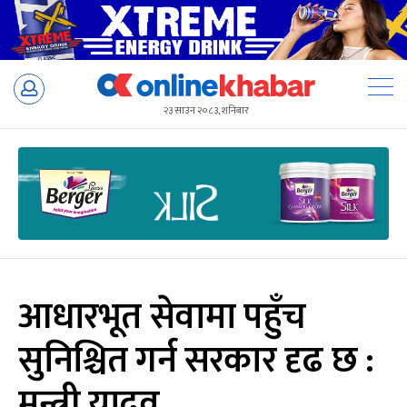
Skip
to
२३ साउन २०८३, शनिबार
content
आधारभूत सेवामा पहुँच
सुनिश्चित गर्न सरकार दृढ छ :
मन्त्री यादव