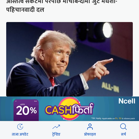
अस्तित्व संकटमा परेपछि मोर्चाबन्दीमा जुटे मधेशी-
पहिचानवादी दल
अमेरिकामा रूसमाथि प्रतिबन्ध लगाउने विधेयक पारित,
भारतसहित ५ देशमा शतप्रतिशत भन्सार शुल्क
ताजा अपडेट
ट्रेन्डिङ
प्रोफाइल
सर्च