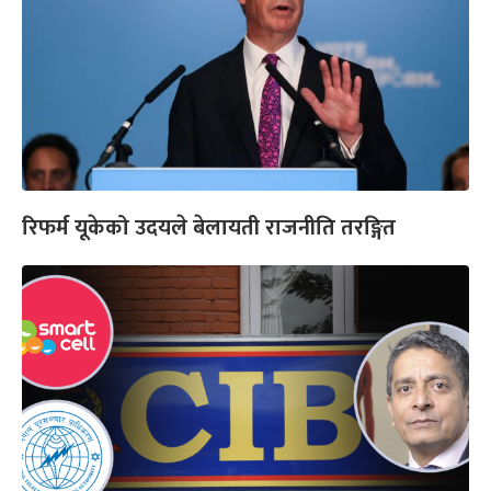
रिफर्म यूकेको उदयले बेलायती राजनीति तरङ्गित