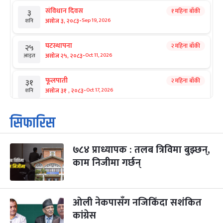
संविधान दिवस
१ महिना बाँकी
३
-
असोज ३, २०८३
Sep 19, 2026
शनि
घटस्थापना
२ महिना बाँकी
२५
-
असोज २५, २०८३
Oct 11, 2026
आइत
फूलपाती
२ महिना बाँकी
३१
-
असोज ३१ , २०८३
Oct 17, 2026
शनि
कार्तिक सङ्क्रान्ति
२ महिना बाँकी
१
सिफारिस
-
कार्तिक १, २०८३
Oct 18, 2026
आइत
७८४ प्राध्यापक : तलब त्रिविमा बुझ्छन्,
महानवमी
२ महिना बाँकी
३
-
काम निजीमा गर्छन्
कार्तिक ३, २०८३
Oct 20, 2026
मंगल
विजयादशमी
२ महिना बाँकी
४
-
कार्तिक ४, २०८३
Oct 21, 2026
बुध
ओली नेकपासँग नजिकिँदा सशंकित
कांग्रेस
पापा‌ङ्कुशा एकादशी व्रत
२ महिना बाँकी
५