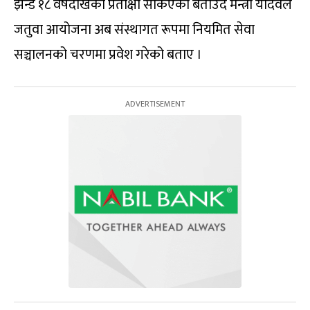
झन्डै १८ वर्षदेखिको प्रतीक्षा सकिएको बताउँदैै मन्त्री यादवले
जतुवा आयोजना अब संस्थागत रूपमा नियमित सेवा
सञ्चालनको चरणमा प्रवेश गरेको बताए ।