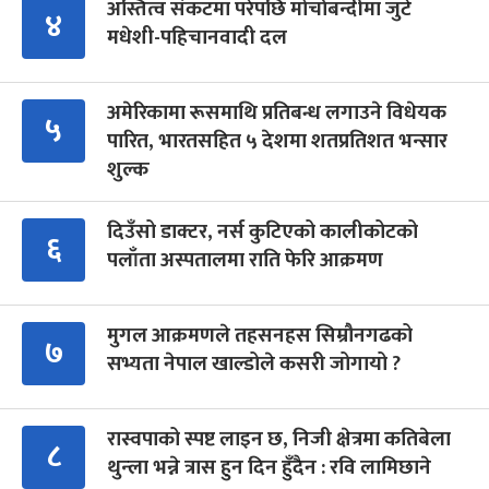
अस्तित्व संकटमा परेपछि मोर्चाबन्दीमा जुटे
४
मधेशी-पहिचानवादी दल
अमेरिकामा रूसमाथि प्रतिबन्ध लगाउने विधेयक
५
पारित, भारतसहित ५ देशमा शतप्रतिशत भन्सार
शुल्क
दिउँसो डाक्टर, नर्स कुटिएको कालीकोटको
६
पलाँता अस्पतालमा राति फेरि आक्रमण
मुगल आक्रमणले तहसनहस सिम्रौनगढको
७
सभ्यता नेपाल खाल्डोले कसरी जोगायो ?
रास्वपाको स्पष्ट लाइन छ, निजी क्षेत्रमा कतिबेला
८
थुन्ला भन्ने त्रास हुन दिन हुँदैन : रवि लामिछाने