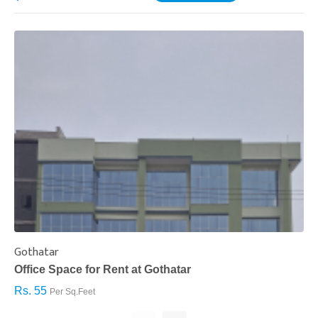
Gothatar
S
Office Space for Rent at Gothatar
H
Rs. 55
R
Per Sq.Feet