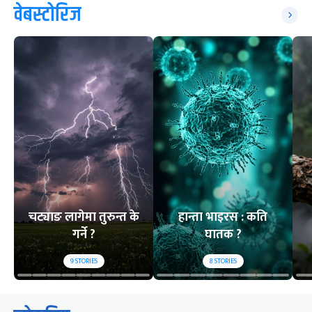
वेबस्टोरिज
चट्याङ लागेमा तुरुन्त के
हान्ता भाइरस : कति
गर्ने ?
घातक ?
9
STORIES
8
STORIES