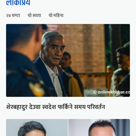
लोकप्रिय
२४ घण्टा
यो साता
यो महिना
शेरबहादुर देउवा स्वदेश फर्किने समय परिवर्तन