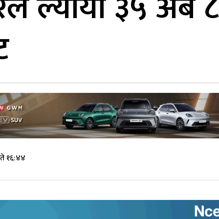
े ल्यायो ३५ अर्ब
ट
ते १६:४४