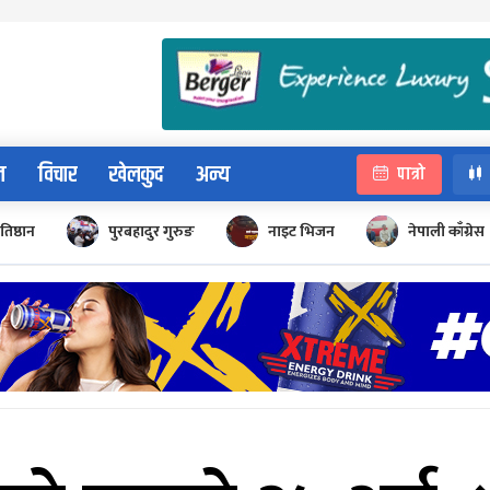
न
विचार
खेलकुद
अन्य
पात्रो
रतिष्ठान
पुरबहादुर गुरुङ
नाइट भिजन
नेपाली काँग्रेस