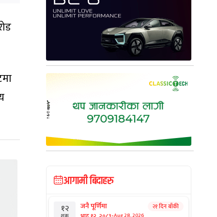
रोड
टमा
ीय
आगामी बिदाहरु
जनै पूर्णिमा
२१ दिन बाँकी
१२
-
भाद्र १२, २०८३
Aug 28, 2026
शुक्र