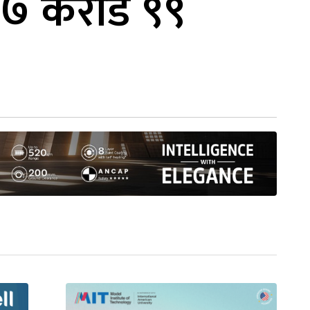
 ८७ करोड ९९