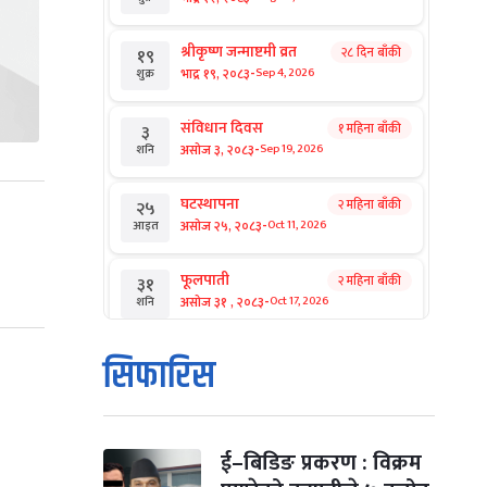
श्रीकृष्ण जन्माष्टमी व्रत
२८ दिन बाँकी
१९
-
भाद्र १९, २०८३
Sep 4, 2026
शुक्र
संविधान दिवस
१ महिना बाँकी
३
-
असोज ३, २०८३
Sep 19, 2026
शनि
घटस्थापना
२ महिना बाँकी
२५
-
असोज २५, २०८३
Oct 11, 2026
आइत
फूलपाती
२ महिना बाँकी
३१
-
असोज ३१ , २०८३
Oct 17, 2026
शनि
कार्तिक सङ्क्रान्ति
२ महिना बाँकी
१
सिफारिस
-
कार्तिक १, २०८३
Oct 18, 2026
आइत
महानवमी
२ महिना बाँकी
३
-
कार्तिक ३, २०८३
Oct 20, 2026
मंगल
ई–बिडिङ प्रकरण : विक्रम