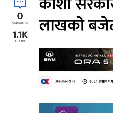
कोशी सरकारल
0
लाखको बजे
COMMENTS
1.1K
SHARES
अनलाइनखबर
२०८२ असार १ ग