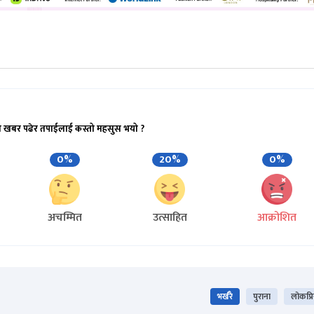
ो खबर पढेर तपाईलाई कस्तो महसुस भयो ?
0%
20%
0%
अचम्मित
उत्साहित
आक्रोशित
भर्खरै
पुराना
लोकप्र