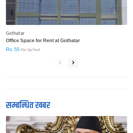
Gothatar
S
Office Space for Rent at Gothatar
H
Rs. 55
R
Per Sq.Feet
‹
›
सम्बन्धित खबर