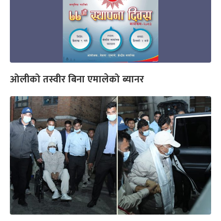
ओलीको तस्वीर बिना एमालेको ब्यानर