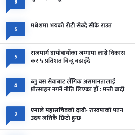
८
मधेशमा भयको रोटी सेक्दै सीके राउत
५
राजमार्ग दायाँबायाँका जग्गामा लाग्ने विकास
५
कर ५ प्रतिशत बिन्दु बढाइँदै
ब्लु बस सेवाबाट लैंगिक असमानतालाई
४
प्रोत्साहन नगर्ने नीति लिएका हौं : मन्त्री बादी
एमाले महासचिवको दाबी- रास्वपाको पतन
३
उदय जत्तिकै छिटो हुन्छ