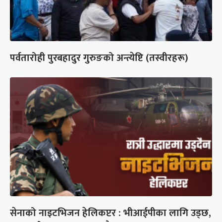
पर्वतारोही पुरबहादुर गुरुङको अन्त्येष्टि (तस्वीरहरू)
सेनाको नाइटभिजन हेलिकप्टर : भीआईपीका लागि उड्छ,