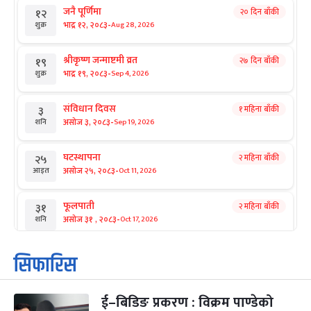
जनै पूर्णिमा
२० दिन बाँकी
१२
-
भाद्र १२, २०८३
Aug 28, 2026
शुक्र
श्रीकृष्ण जन्माष्टमी व्रत
२७ दिन बाँकी
१९
-
भाद्र १९, २०८३
Sep 4, 2026
शुक्र
संविधान दिवस
१ महिना बाँकी
३
-
असोज ३, २०८३
Sep 19, 2026
शनि
घटस्थापना
२ महिना बाँकी
२५
-
असोज २५, २०८३
Oct 11, 2026
आइत
फूलपाती
२ महिना बाँकी
३१
-
असोज ३१ , २०८३
Oct 17, 2026
शनि
कार्तिक सङ्क्रान्ति
२ महिना बाँकी
१
सिफारिस
-
कार्तिक १, २०८३
Oct 18, 2026
आइत
ई–बिडिङ प्रकरण : विक्रम पाण्डेको
महानवमी
२ महिना बाँकी
३