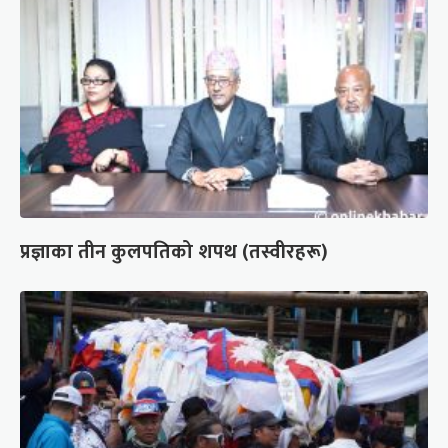
प्रज्ञाका तीन कुलपतिको शपथ (तस्वीरहरू)