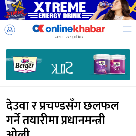
Skip
to
२३ साउन २०८३, शनिबार
content
देउवा र प्रचण्डसँग छलफल
गर्ने तयारीमा प्रधानमन्त्री
ओली