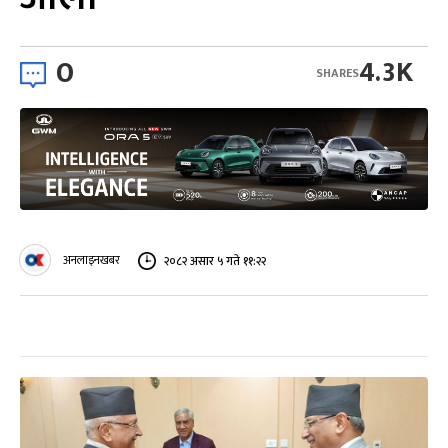
0
4.3K
SHARES
अनलाइनखबर
२०८२ असार ५ गते ११:२२