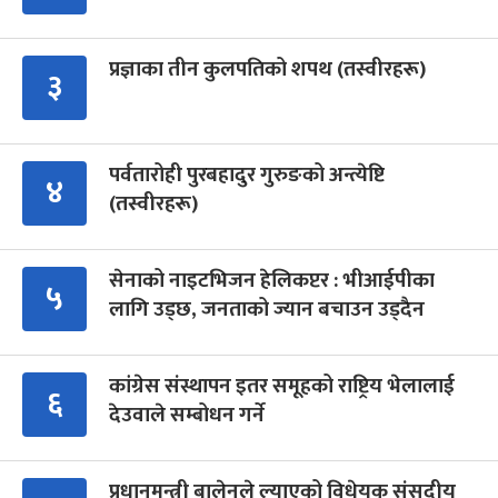
प्रज्ञाका तीन कुलपतिको शपथ (तस्वीरहरू)
३
पर्वतारोही पुरबहादुर गुरुङको अन्त्येष्टि
४
(तस्वीरहरू)
सेनाको नाइटभिजन हेलिकप्टर : भीआईपीका
५
लागि उड्छ, जनताको ज्यान बचाउन उड्दैन
कांग्रेस संस्थापन इतर समूहको राष्ट्रिय भेलालाई
६
देउवाले सम्बोधन गर्ने
प्रधानमन्त्री बालेनले ल्याएको विधेयक संसदीय