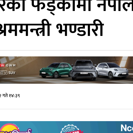
ारेको फड्कोमा नेपा
रममन्त्री भण्डारी
 गते १४:३९