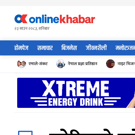
Skip
to
content
२३ साउन २०८३, शनिबार
होमपेज
समाचार
बिजनेस
जीवनशैली
मनोरञ्ज
एमाले-संकट
नेपाल प्रज्ञा प्रतिष्ठान
नाइट भिज