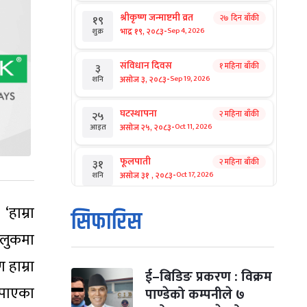
श्रीकृष्ण जन्माष्टमी व्रत
२७ दिन बाँकी
१९
-
भाद्र १९, २०८३
Sep 4, 2026
शुक्र
संविधान दिवस
१ महिना बाँकी
३
-
असोज ३, २०८३
Sep 19, 2026
शनि
घटस्थापना
२ महिना बाँकी
२५
-
असोज २५, २०८३
Oct 11, 2026
आइत
फूलपाती
२ महिना बाँकी
३१
-
असोज ३१ , २०८३
Oct 17, 2026
शनि
‘हाम्रा
कार्तिक सङ्क्रान्ति
२ महिना बाँकी
१
सिफारिस
-
कार्तिक १, २०८३
Oct 18, 2026
आइत
ुलुकमा
महानवमी
२ महिना बाँकी
३
 हाम्रा
-
कार्तिक ३, २०८३
Oct 20, 2026
मंगल
ई–बिडिङ प्रकरण : विक्रम
े पाएका
पाण्डेको कम्पनीले ७
विजयादशमी
२ महिना बाँकी