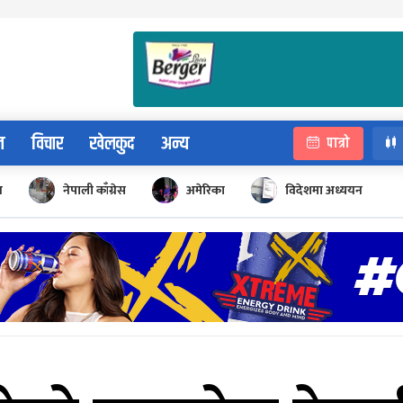
न
विचार
खेलकुद
अन्य
पात्रो
न
नेपाली काँग्रेस
अमेरिका
विदेशमा अध्ययन