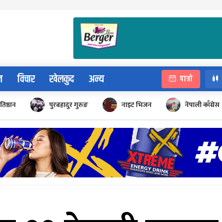
न
विचार
खेलकुद
अन्य
पात्रो
रतिष्ठान
पुरबहादुर गुरुङ
नाइट भिजन
नेपाली काँग्रेस