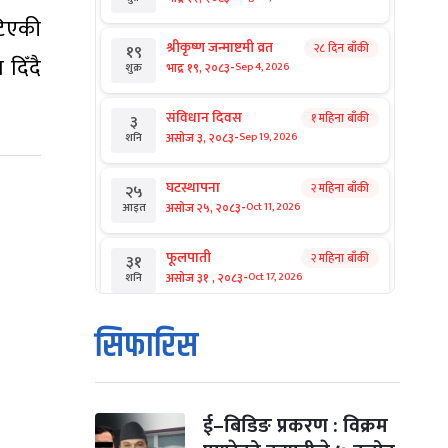
टिएकी
श्रीकृष्ण जन्माष्टमी व्रत
२८ दिन बाँकी
१९
 दिँदै
-
भाद्र १९, २०८३
Sep 4, 2026
शुक्र
संविधान दिवस
१ महिना बाँकी
३
-
असोज ३, २०८३
Sep 19, 2026
शनि
घटस्थापना
२ महिना बाँकी
२५
-
असोज २५, २०८३
Oct 11, 2026
आइत
फूलपाती
२ महिना बाँकी
३१
-
असोज ३१ , २०८३
Oct 17, 2026
शनि
कार्तिक सङ्क्रान्ति
२ महिना बाँकी
१
सिफारिस
-
कार्तिक १, २०८३
Oct 18, 2026
आइत
महानवमी
२ महिना बाँकी
३
-
कार्तिक ३, २०८३
Oct 20, 2026
मंगल
ई–बिडिङ प्रकरण : विक्रम