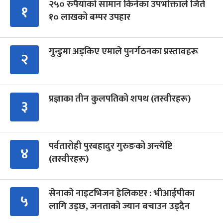
२५० रुपैयाँको सामान किनेका उपभोक्ताले जिते
१
१० लाखको बम्पर उपहार
गुन्डुमा अड्किए एमाले पुनर्गठनका प्रस्तावहरू
२
प्रज्ञाका तीन कुलपतिको शपथ (तस्वीरहरू)
३
पर्वतारोही पुरबहादुर गुरुङको अन्त्येष्टि
४
(तस्वीरहरू)
सेनाको नाइटभिजन हेलिकप्टर : भीआईपीका
५
लागि उड्छ, जनताको ज्यान बचाउन उड्दैन