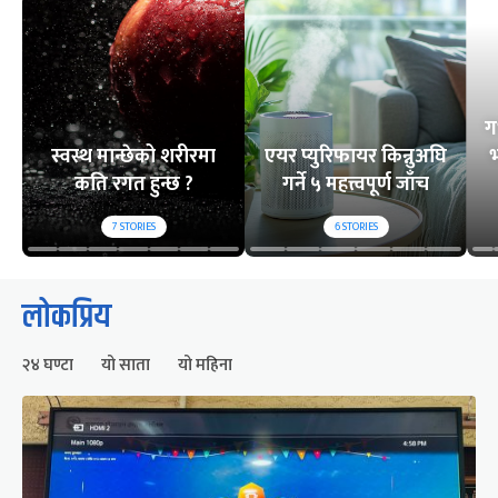
ग
स्वस्थ मान्छेको शरीरमा
एयर प्युरिफायर किन्नुअघि
भ
कति रगत हुन्छ ?
गर्ने ५ महत्त्वपूर्ण जाँच
7
STORIES
6
STORIES
लोकप्रिय
२४ घण्टा
यो साता
यो महिना