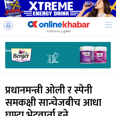
Skip
to
२२ साउन २०८३, शुक्रबार
content
प्रधानमन्त्री ओली र स्पेनी
समकक्षी सान्चेजबीच आधा
घण्टा भेटवार्ता हुने