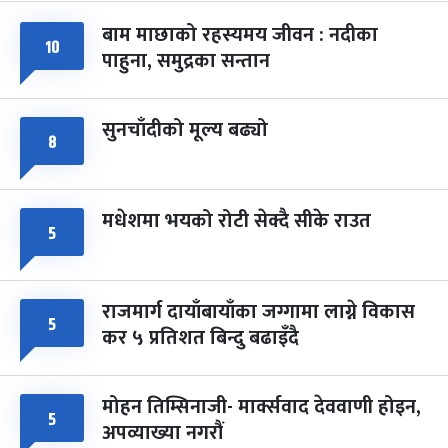
बाम माछाको रहस्यमय जीवन : नदीका
फागुपूर्णिमा
७ महिना बाँकी
८
१०
पाहुना, समुद्रका सन्तान
-
चैत्र ८, २०८३
Mar 22, 2027
सोम
सुनचाँदीको मूल्य बढ्यो
८
मधेशमा भयको रोटी सेक्दै सीके राउत
५
राजमार्ग दायाँबायाँका जग्गामा लाग्ने विकास
५
कर ५ प्रतिशत बिन्दु बढाइँदै
मोहन तिम्सिनाजी- मार्क्सवाद देववाणी होइन,
५
अपव्याख्या नगरौं