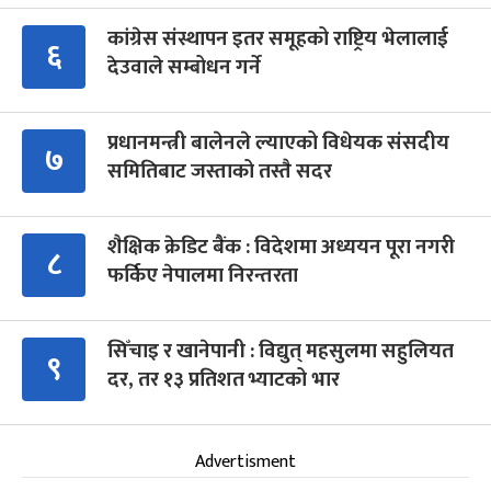
कांग्रेस संस्थापन इतर समूहको राष्ट्रिय भेलालाई
६
देउवाले सम्बोधन गर्ने
प्रधानमन्त्री बालेनले ल्याएको विधेयक संसदीय
७
समितिबाट जस्ताको तस्तै सदर
शैक्षिक क्रेडिट बैंक : विदेशमा अध्ययन पूरा नगरी
८
फर्किए नेपालमा निरन्तरता
सिँचाइ र खानेपानी : विद्युत् महसुलमा सहुलियत
९
दर, तर १३ प्रतिशत भ्याटको भार
Advertisment