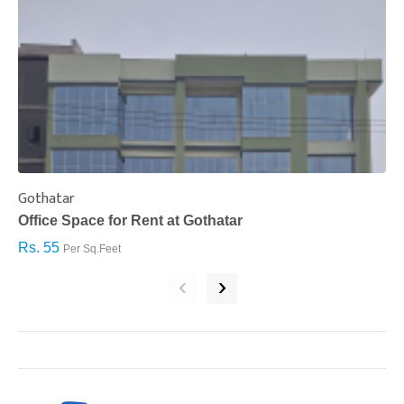
Gothatar
S
Office Space for Rent at Gothatar
H
Rs. 55
R
Per Sq.Feet
‹
›