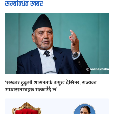
सम्बन्धित खबर
‘सरकार हुकुमी शासनतर्फ उन्मुख देखिन्छ, राज्यका
आधारस्तम्भहरू भत्काउँदै छ’