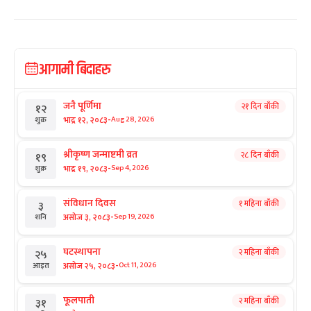
आगामी बिदाहरु
जनै पूर्णिमा
२१ दिन बाँकी
१२
-
भाद्र १२, २०८३
Aug 28, 2026
शुक्र
श्रीकृष्ण जन्माष्टमी व्रत
२८ दिन बाँकी
१९
-
भाद्र १९, २०८३
Sep 4, 2026
शुक्र
संविधान दिवस
१ महिना बाँकी
३
-
असोज ३, २०८३
Sep 19, 2026
शनि
घटस्थापना
२ महिना बाँकी
२५
-
असोज २५, २०८३
Oct 11, 2026
आइत
फूलपाती
२ महिना बाँकी
३१