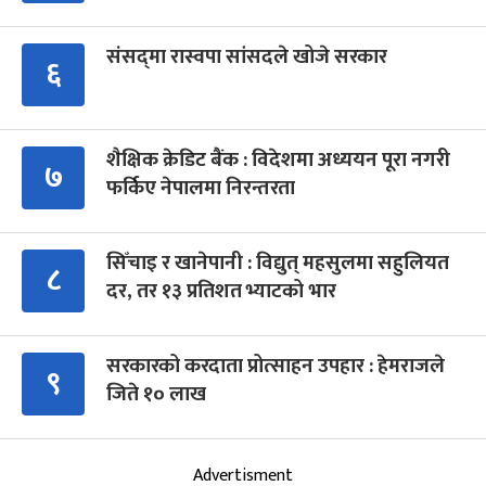
संसद्‍मा रास्वपा सांसदले खोजे सरकार
६
शैक्षिक क्रेडिट बैंक : विदेशमा अध्ययन पूरा नगरी
७
फर्किए नेपालमा निरन्तरता
सिँचाइ र खानेपानी : विद्युत् महसुलमा सहुलियत
८
दर, तर १३ प्रतिशत भ्याटको भार
सरकारको करदाता प्रोत्साहन उपहार : हेमराजले
९
जिते १० लाख
Advertisment