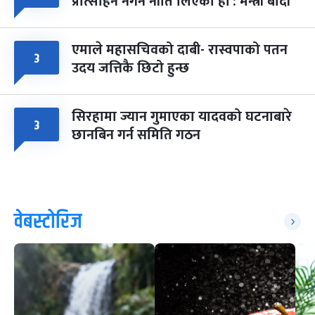
प्रोत्साहन नगर्ने नीति लिएका हौं : मन्त्री बादी
एमाले महासचिवको दाबी- रास्वपाको पतन
३
उदय जत्तिकै छिटो हुन्छ
सिरहामा ज्यान गुमाएका यादवको घटनाबारे
३
छानबिन गर्न समिति गठन
वेबस्टोरिज