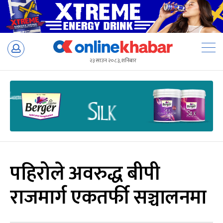
Skip
to
२३ साउन २०८३, शनिबार
content
पहिरोले अवरुद्ध बीपी
राजमार्ग एकतर्फी सञ्चालनमा