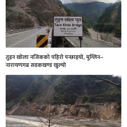
तुइन खोला नजिकको पहिरो पन्छाइयो, मुग्लिन–
नारायणगढ सडकखण्ड खुल्यो