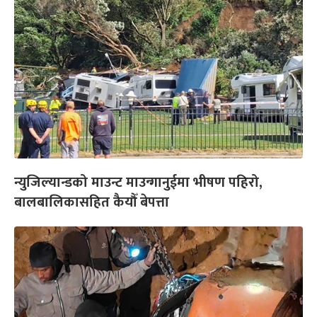
न्युजिल्यान्डको माउन्ट माउन्गानुईमा भीषण पहिरो,
बालबालिकासहित कैयौँ बेपत्ता