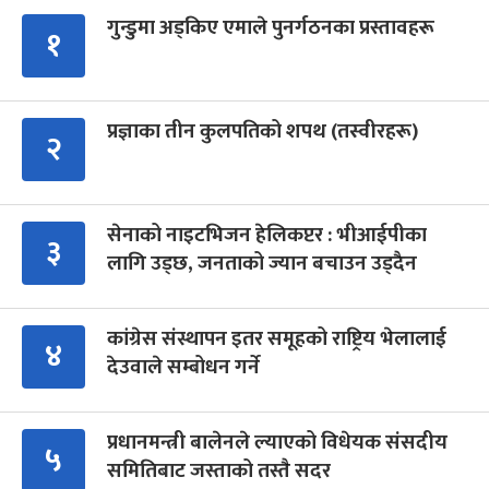
गुन्डुमा अड्किए एमाले पुनर्गठनका प्रस्तावहरू
१
प्रज्ञाका तीन कुलपतिको शपथ (तस्वीरहरू)
२
सेनाको नाइटभिजन हेलिकप्टर : भीआईपीका
३
लागि उड्छ, जनताको ज्यान बचाउन उड्दैन
कांग्रेस संस्थापन इतर समूहको राष्ट्रिय भेलालाई
४
देउवाले सम्बोधन गर्ने
प्रधानमन्त्री बालेनले ल्याएको विधेयक संसदीय
५
समितिबाट जस्ताको तस्तै सदर