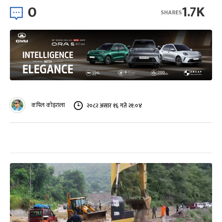
0
1.7K
SHARES
कपिल कोइराला
२०८२ असार १६ गते २१:०४