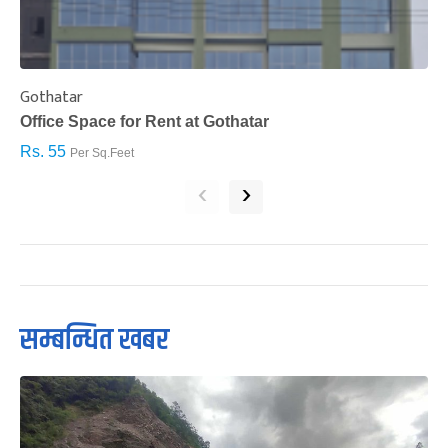
Gothatar
S
Office Space for Rent at Gothatar
H
Rs. 55
R
Per Sq.Feet
‹
›
सम्बन्धित खबर