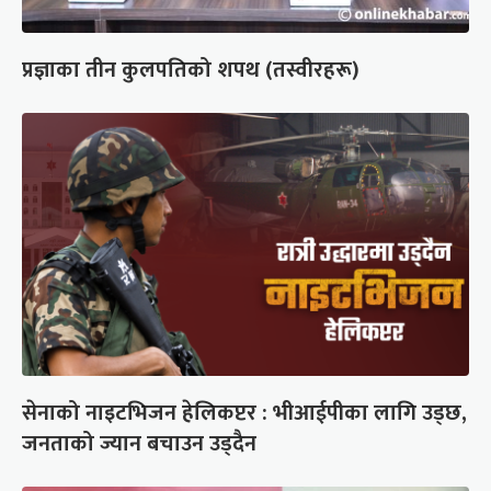
प्रज्ञाका तीन कुलपतिको शपथ (तस्वीरहरू)
सेनाको नाइटभिजन हेलिकप्टर : भीआईपीका लागि उड्छ,
जनताको ज्यान बचाउन उड्दैन