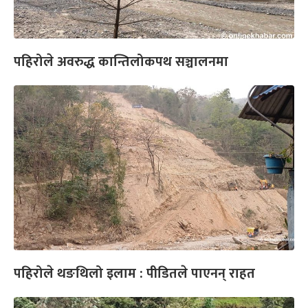
पहिरोले अवरुद्ध कान्तिलोकपथ सञ्चालनमा
पहिरोले थङथिलो इलाम : पीडितले पाएनन् राहत