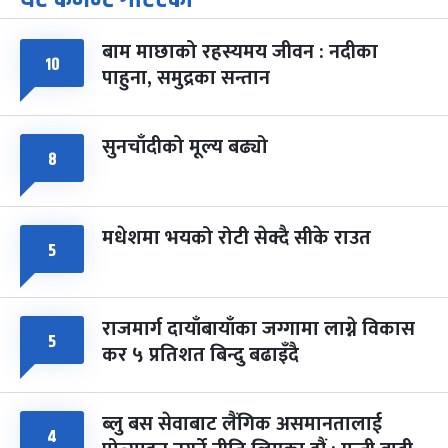
-
चैत्र ७, २०८३
Mar 21, 2027
आइत
बाम माछाको रहस्यमय जीवन : नदीका
फागुपूर्णिमा
७ महिना बाँकी
८
१०
पाहुना, समुद्रका सन्तान
-
चैत्र ८, २०८३
Mar 22, 2027
सोम
सुनचाँदीको मूल्य बढ्यो
८
मधेशमा भयको रोटी सेक्दै सीके राउत
५
राजमार्ग दायाँबायाँका जग्गामा लाग्ने विकास
५
कर ५ प्रतिशत बिन्दु बढाइँदै
ब्लु बस सेवाबाट लैंगिक असमानतालाई
४