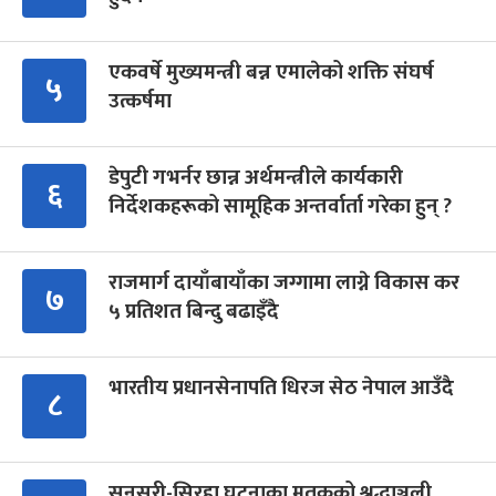
एकवर्षे मुख्यमन्त्री बन्न एमालेको शक्ति संघर्ष
५
उत्कर्षमा
डेपुटी गभर्नर छान्न अर्थमन्त्रीले कार्यकारी
६
निर्देशकहरूको सामूहिक अन्तर्वार्ता गरेका हुन् ?
राजमार्ग दायाँबायाँका जग्गामा लाग्ने विकास कर
७
५ प्रतिशत बिन्दु बढाइँदै
भारतीय प्रधानसेनापति धिरज सेठ नेपाल आउँदै
८
सुनसरी-सिरहा घटनाका मृतकको श्रद्धाञ्जली