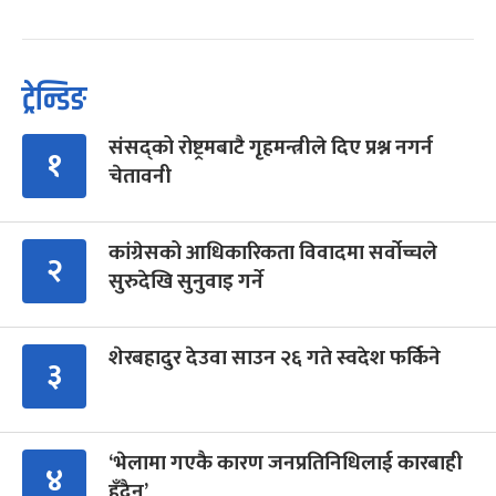
ट्रेन्डिङ
संसद्को रोष्ट्रमबाटै गृहमन्त्रीले दिए प्रश्न नगर्न
१
चेतावनी
कांग्रेसको आधिकारिकता विवादमा सर्वोच्चले
२
सुरुदेखि सुनुवाइ गर्ने
शेरबहादुर देउवा साउन २६ गते स्वदेश फर्किने
३
‘भेलामा गएकै कारण जनप्रतिनिधिलाई कारबाही
४
हुँदैन’