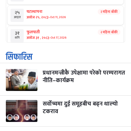
घटस्थापना
२ महिना बाँकी
२५
-
असोज २५, २०८३
Oct 11, 2026
आइत
फूलपाती
२ महिना बाँकी
३१
-
असोज ३१ , २०८३
Oct 17, 2026
शनि
कार्तिक सङ्क्रान्ति
२ महिना बाँकी
१
सिफारिस
-
कार्तिक १, २०८३
Oct 18, 2026
आइत
प्रधानमन्त्रीकै उपेक्षामा परेको परम्परागत
महानवमी
२ महिना बाँकी
३
-
नीति–कार्यक्रम
कार्तिक ३, २०८३
Oct 20, 2026
मंगल
विजयादशमी
२ महिना बाँकी
४
-
कार्तिक ४, २०८३
Oct 21, 2026
बुध
सर्वोच्चमा दुई समूहबीच बढ्न थाल्यो
टकराव
पापा‌ङ्कुशा एकादशी व्रत
२ महिना बाँकी
५
-
कार्तिक ५, २०८३
Oct 22, 2026
बिहि