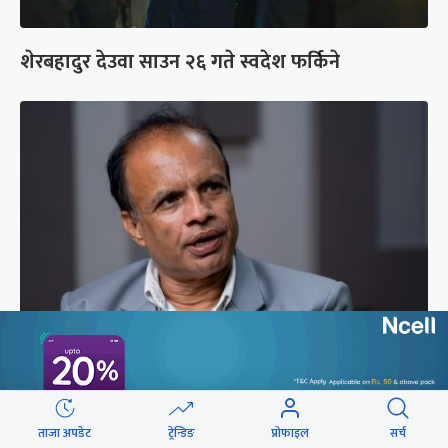
शेरबहादुर देउवा साउन २६ गते स्वदेश फर्किने
‘भेलामा गएकै कारण जनप्रतिनिधिलाई कारबाही हुँदैन’
ताजा अपडेट
ट्रेन्डिङ
प्रोफाइल
सर्च