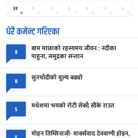
३१
ग्याल्पो ल्होसार
१
२
३
४
५
६
७ महिना बाँकी
२५
-
फाल्गुन २५, २०८३
Mar 9, 2027
मंगल
16
17
18
19
20
21
22
धेरै कमेन्ट गरिएका
पूर्णिमा व्रत
७ महिना बाँकी
७
-
चैत्र ७, २०८३
Mar 21, 2027
आइत
बाम माछाको रहस्यमय जीवन : नदीका
फागुपूर्णिमा
९
७ महिना बाँकी
८
पाहुना, समुद्रका सन्तान
-
चैत्र ८, २०८३
Mar 22, 2027
सोम
सुनचाँदीको मूल्य बढ्यो
८
मधेशमा भयको रोटी सेक्दै सीके राउत
५
मोहन तिम्सिनाजी- मार्क्सवाद देववाणी होइन,
५