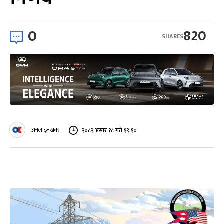
0
820
SHARES
अनलाइनखबर
२०८२ असार १८ गते १९:१०