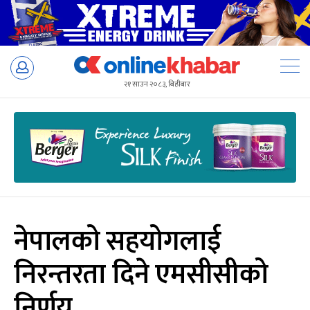
Skip
to
२१ साउन २०८३, बिहीबार
content
नेपालको सहयोगलाई
निरन्तरता दिने एमसीसीको
निर्णय