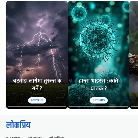
चट्याङ लागेमा तुरुन्त के
हान्ता भाइरस : कति
गर्ने ?
घातक ?
9
STORIES
8
STORIES
लोकप्रिय