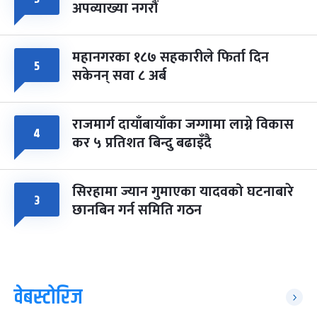
अपव्याख्या नगरौं
महानगरका १८७ सहकारीले फिर्ता दिन
५
सकेनन् सवा ८ अर्ब
राजमार्ग दायाँबायाँका जग्गामा लाग्ने विकास
४
कर ५ प्रतिशत बिन्दु बढाइँदै
सिरहामा ज्यान गुमाएका यादवको घटनाबारे
३
छानबिन गर्न समिति गठन
वेबस्टोरिज