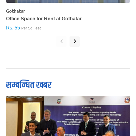
Gothatar
S
Office Space for Rent at Gothatar
H
Rs. 55
R
Per Sq.Feet
‹
›
सम्बन्धित खबर