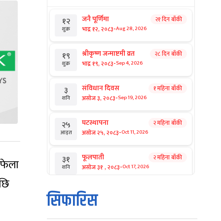
जनै पूर्णिमा
२१ दिन बाँकी
१२
-
भाद्र १२, २०८३
Aug 28, 2026
शुक्र
श्रीकृष्ण जन्माष्टमी व्रत
२८ दिन बाँकी
१९
-
भाद्र १९, २०८३
Sep 4, 2026
शुक्र
संविधान दिवस
१ महिना बाँकी
३
-
असोज ३, २०८३
Sep 19, 2026
शनि
घटस्थापना
२ महिना बाँकी
२५
-
असोज २५, २०८३
Oct 11, 2026
आइत
फूलपाती
२ महिना बाँकी
३१
 फेला
-
असोज ३१ , २०८३
Oct 17, 2026
शनि
पछि
कार्तिक सङ्क्रान्ति
२ महिना बाँकी
१
सिफारिस
-
कार्तिक १, २०८३
Oct 18, 2026
आइत