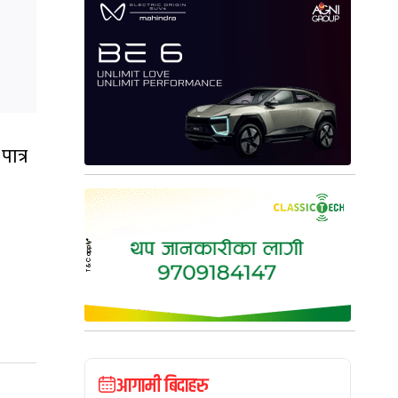
ात्र
आगामी बिदाहरु