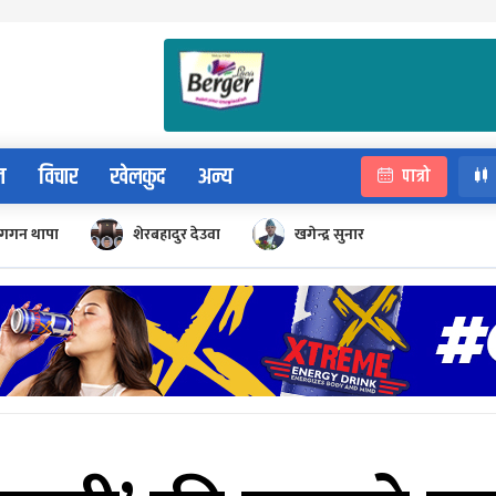
न
विचार
खेलकुद
अन्य
पात्रो
गगन थापा
शेरबहादुर देउवा
खगेन्द्र सुनार