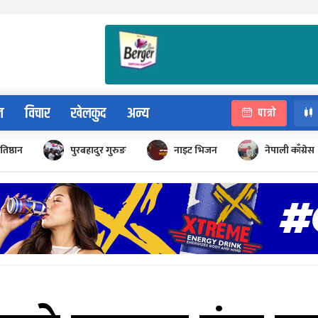
न
विचार
खेलकुद
अन्य
पात्रो
रतिष्ठान
पुरबहादुर गुरुङ
नाइट भिजन
नेपाली काँग्रेस