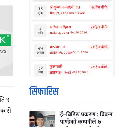
श्रीकृष्ण जन्माष्टमी व्रत
२८ दिन बाँकी
१९
-
भाद्र १९, २०८३
Sep 4, 2026
शुक्र
संविधान दिवस
१ महिना बाँकी
३
-
असोज ३, २०८३
Sep 19, 2026
शनि
घटस्थापना
२ महिना बाँकी
२५
-
असोज २५, २०८३
Oct 11, 2026
आइत
फूलपाती
२ महिना बाँकी
३१
-
असोज ३१ , २०८३
Oct 17, 2026
शनि
कार्तिक सङ्क्रान्ति
२ महिना बाँकी
१
सिफारिस
-
कार्तिक १, २०८३
Oct 18, 2026
आइत
ति ९
महानवमी
२ महिना बाँकी
३
नकारी
-
कार्तिक ३, २०८३
Oct 20, 2026
मंगल
ई–बिडिङ प्रकरण : विक्रम
पाण्डेको कम्पनीले ७
विजयादशमी
२ महिना बाँकी