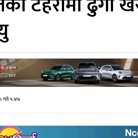
तको टहरामा ढुंगा ख
यु
० गते ५:४७