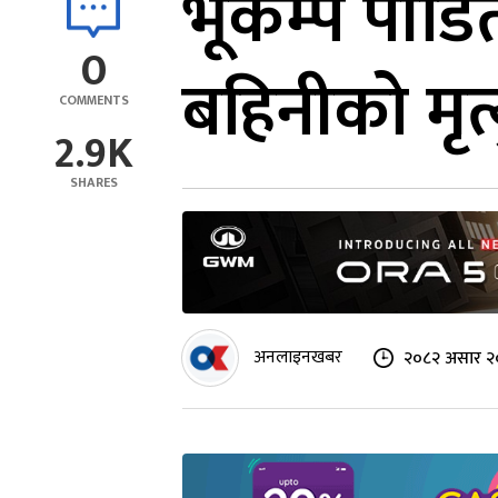
भूकम्प पीडि
0
बहिनीको मृत्
COMMENTS
2.9K
SHARES
अनलाइनखबर
२०८२ असार २