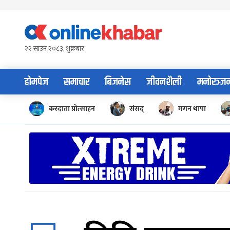
Skip
to
content
२२ साउन २०८३, शुक्रबार
होमपेज
समाचार
बिजनेस
जीवनशैली
मनोरञ्ज
करदाता प्रोत्साहन
संसद्
गगन थापा