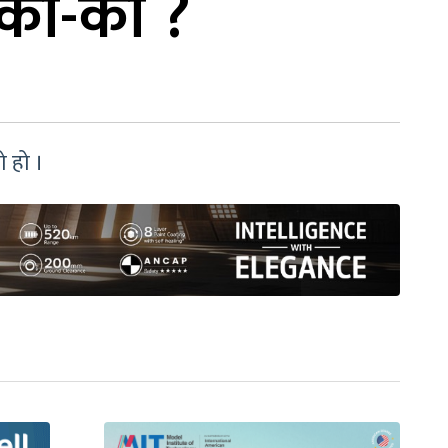
ा को-को ?
 हो ।