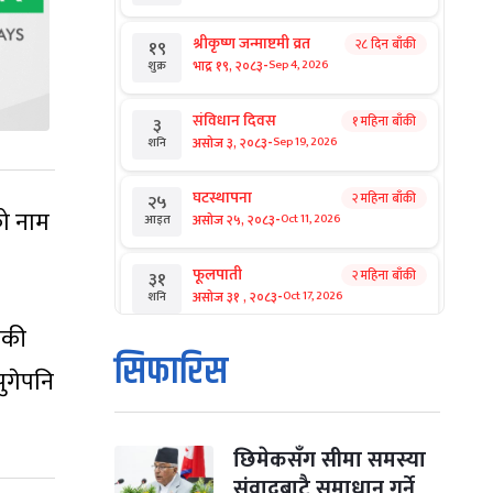
श्रीकृष्ण जन्माष्टमी व्रत
२८ दिन बाँकी
१९
-
भाद्र १९, २०८३
Sep 4, 2026
शुक्र
संविधान दिवस
१ महिना बाँकी
३
-
असोज ३, २०८३
Sep 19, 2026
शनि
घटस्थापना
२ महिना बाँकी
२५
को नाम
-
असोज २५, २०८३
Oct 11, 2026
आइत
फूलपाती
२ महिना बाँकी
३१
-
असोज ३१ , २०८३
Oct 17, 2026
शनि
ँकी
कार्तिक सङ्क्रान्ति
२ महिना बाँकी
१
सिफारिस
-
पुगेपनि
कार्तिक १, २०८३
Oct 18, 2026
आइत
महानवमी
२ महिना बाँकी
३
-
कार्तिक ३, २०८३
Oct 20, 2026
मंगल
छिमेकसँग सीमा समस्या
संवादबाटै समाधान गर्ने