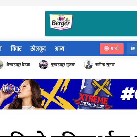
न
विचार
खेलकुद
अन्य
पात्रो
शेरबहादुर देउवा
पुरबहादुर गुरुङ
खगेन्द्र सुनार