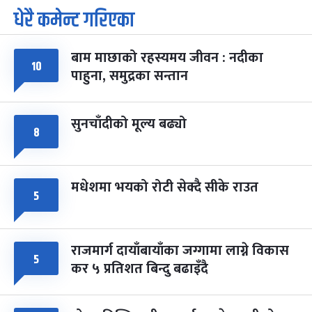
धेरै कमेन्ट गरिएका
पूर्णिमा व्रत
७ महिना बाँकी
७
-
चैत्र ७, २०८३
Mar 21, 2027
आइत
बाम माछाको रहस्यमय जीवन : नदीका
फागुपूर्णिमा
७ महिना बाँकी
८
१०
पाहुना, समुद्रका सन्तान
-
चैत्र ८, २०८३
Mar 22, 2027
सोम
सुनचाँदीको मूल्य बढ्यो
८
मधेशमा भयको रोटी सेक्दै सीके राउत
५
राजमार्ग दायाँबायाँका जग्गामा लाग्ने विकास
५
कर ५ प्रतिशत बिन्दु बढाइँदै