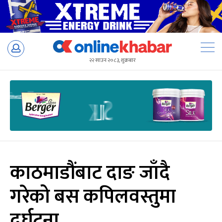
Skip
to
२२ साउन २०८३, शुक्रबार
content
काठमाडौंबाट दाङ जाँदै
गरेको बस कपिलवस्तुमा
दुर्घटना