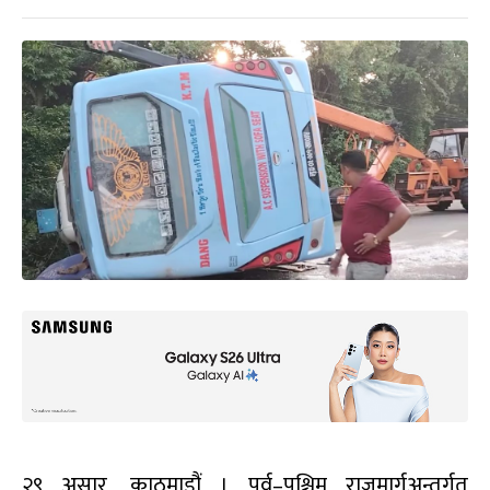
२९ असार, काठमाडौं । पूर्व–पश्चिम राजमार्गअन्तर्गत