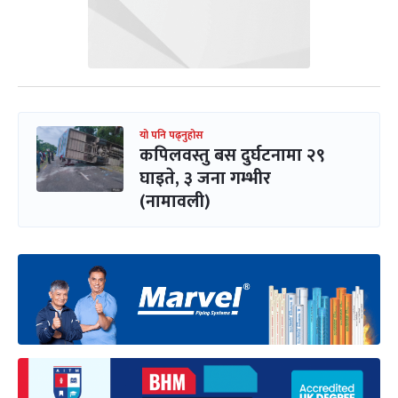
यो पनि पढ्नुहोस
कपिलवस्तु बस दुर्घटनामा २९
घाइते, ३ जना गम्भीर
(नामावली)