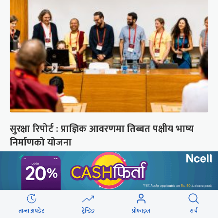
सुरक्षा रिपोर्ट : प्राज्ञिक आवरणमा तिब्बत पक्षीय भाष्य
निर्माणको योजना
छुटाउनुभयो कि ?
संसद्लाई टेर्दैनन् प्रधानमन्त्री, लाचार
छन् सभामुख
ताजा अपडेट
ट्रेन्डिङ
प्रोफाइल
सर्च