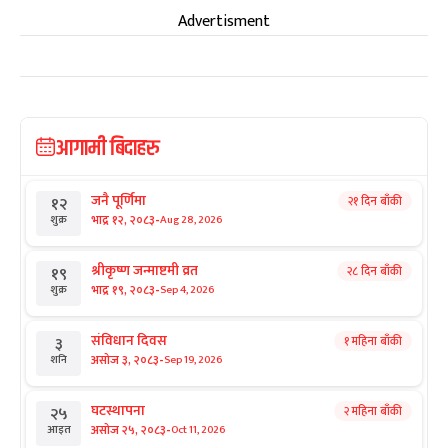
Advertisment
आगामी बिदाहरु
जनै पूर्णिमा
२१ दिन बाँकी
१२
-
भाद्र १२, २०८३
Aug 28, 2026
शुक्र
श्रीकृष्ण जन्माष्टमी व्रत
२८ दिन बाँकी
१९
-
भाद्र १९, २०८३
Sep 4, 2026
शुक्र
संविधान दिवस
१ महिना बाँकी
३
-
असोज ३, २०८३
Sep 19, 2026
शनि
घटस्थापना
२ महिना बाँकी
२५
-
असोज २५, २०८३
Oct 11, 2026
आइत