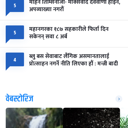
मोहन तिम्सिनाजी- मार्क्सवाद देववाणी होइन,
५
अपव्याख्या नगरौं
महानगरका १८७ सहकारीले फिर्ता दिन
५
सकेनन् सवा ८ अर्ब
ब्लु बस सेवाबाट लैंगिक असमानतालाई
४
प्रोत्साहन नगर्ने नीति लिएका हौं : मन्त्री बादी
वेबस्टोरिज