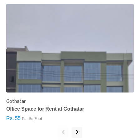
Gothatar
S
Office Space for Rent at Gothatar
H
Rs. 55
R
Per Sq.Feet
‹
›