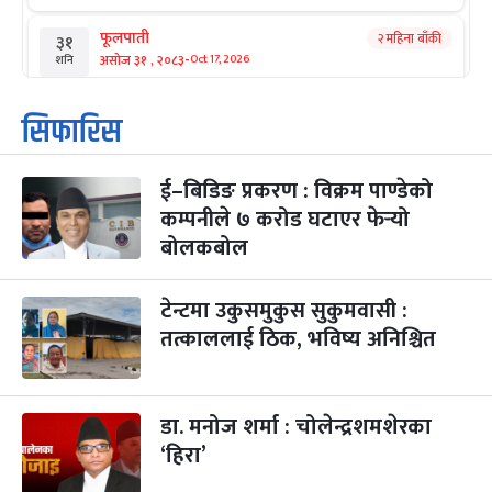
फूलपाती
२ महिना बाँकी
३१
-
असोज ३१ , २०८३
Oct 17, 2026
शनि
कार्तिक सङ्क्रान्ति
२ महिना बाँकी
१
सिफारिस
-
कार्तिक १, २०८३
Oct 18, 2026
आइत
ई–बिडिङ प्रकरण : विक्रम पाण्डेको
महानवमी
२ महिना बाँकी
३
-
कम्पनीले ७ करोड घटाएर फेर्‍यो
कार्तिक ३, २०८३
Oct 20, 2026
मंगल
बोलकबोल
विजयादशमी
२ महिना बाँकी
४
-
कार्तिक ४, २०८३
Oct 21, 2026
बुध
टेन्टमा उकुसमुकुस सुकुमवासी :
तत्काललाई ठिक, भविष्य अनिश्चित
पापा‌ङ्कुशा एकादशी व्रत
२ महिना बाँकी
५
-
कार्तिक ५, २०८३
Oct 22, 2026
बिहि
डा. मनोज शर्मा : चोलेन्द्रशमशेरका
कुकुर तिहार
३ महिना बाँकी
२२
-
कार्तिक २२, २०८३
Nov 8, 2026
आइत
‘हिरा’