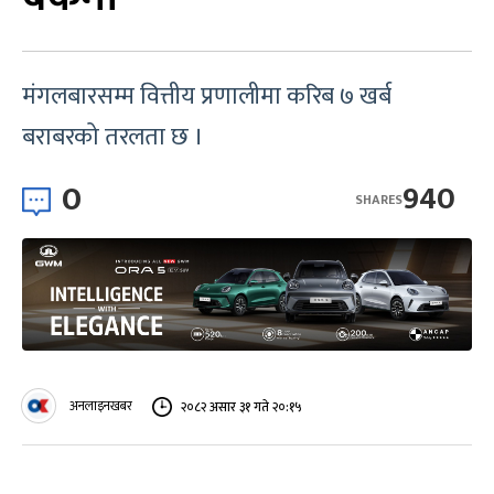
मंगलबारसम्म वित्तीय प्रणालीमा करिब ७ खर्ब
बराबरको तरलता छ ।
0
940
SHARES
अनलाइनखबर
२०८२ असार ३१ गते २०:१५