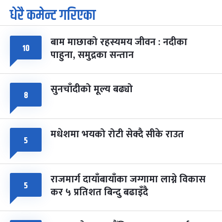
धेरै कमेन्ट गरिएका
पूर्णिमा व्रत
७ महिना बाँकी
७
-
चैत्र ७, २०८३
Mar 21, 2027
आइत
बाम माछाको रहस्यमय जीवन : नदीका
फागुपूर्णिमा
७ महिना बाँकी
८
१०
पाहुना, समुद्रका सन्तान
-
चैत्र ८, २०८३
Mar 22, 2027
सोम
सुनचाँदीको मूल्य बढ्यो
८
मधेशमा भयको रोटी सेक्दै सीके राउत
५
राजमार्ग दायाँबायाँका जग्गामा लाग्ने विकास
५
कर ५ प्रतिशत बिन्दु बढाइँदै