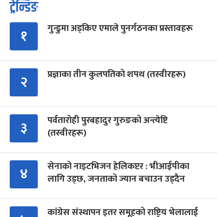
ट्रेन्डिङ
गुन्डुमा अड्किए एमाले पुनर्गठनका प्रस्तावहरू
१
प्रज्ञाका तीन कुलपतिको शपथ (तस्वीरहरू)
२
पर्वतारोही पुरबहादुर गुरुङको अन्त्येष्टि
३
(तस्वीरहरू)
सेनाको नाइटभिजन हेलिकप्टर : भीआईपीका
४
लागि उड्छ, जनताको ज्यान बचाउन उड्दैन
कांग्रेस संस्थापन इतर समूहको राष्ट्रिय भेलालाई