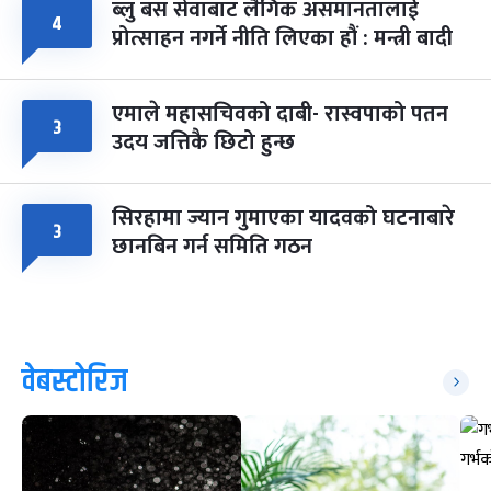
ब्लु बस सेवाबाट लैंगिक असमानतालाई
४
प्रोत्साहन नगर्ने नीति लिएका हौं : मन्त्री बादी
एमाले महासचिवको दाबी- रास्वपाको पतन
३
उदय जत्तिकै छिटो हुन्छ
सिरहामा ज्यान गुमाएका यादवको घटनाबारे
३
छानबिन गर्न समिति गठन
वेबस्टोरिज