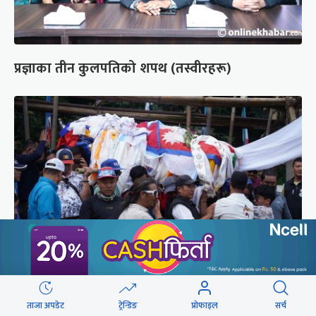
प्रज्ञाका तीन कुलपतिको शपथ (तस्वीरहरू)
पर्वतारोही पुरबहादुर गुरुङको अन्त्येष्टि (तस्वीरहरू)
ताजा अपडेट
ट्रेन्डिङ
प्रोफाइल
सर्च