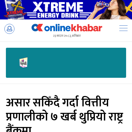
Skip
to
२३ साउन २०८३, शनिबार
content
असार सकिँदै गर्दा वित्तीय
प्रणालीको ७ खर्ब थुप्रियो राष्ट्र
बैंकमा