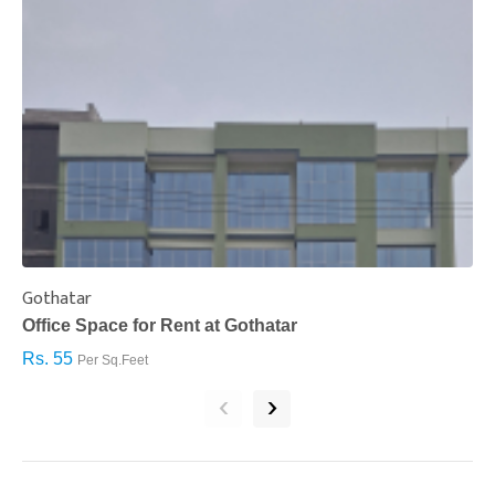
Gothatar
S
Office Space for Rent at Gothatar
H
Rs. 55
R
Per Sq.Feet
‹
›