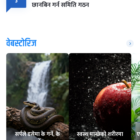
३
छानबिन गर्न समिति गठन
वेबस्टोरिज
सर्पले डसेमा के गर्ने, के
स्वस्थ मान्छेको शरीरमा
ए