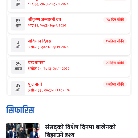
-
भाद्र १२, २०८३
Aug 28, 2026
शुक्र
श्रीकृष्ण जन्माष्टमी व्रत
२७ दिन बाँकी
१९
-
भाद्र १९, २०८३
Sep 4, 2026
शुक्र
संविधान दिवस
१ महिना बाँकी
३
-
असोज ३, २०८३
Sep 19, 2026
शनि
घटस्थापना
२ महिना बाँकी
२५
-
असोज २५, २०८३
Oct 11, 2026
आइत
फूलपाती
२ महिना बाँकी
३१
-
असोज ३१ , २०८३
Oct 17, 2026
शनि
कार्तिक सङ्क्रान्ति
२ महिना बाँकी
१
सिफारिस
-
कार्तिक १, २०८३
Oct 18, 2026
आइत
संसद्को विशेष दिनमा बालेनको
महानवमी
२ महिना बाँकी
३
-
बिझाउने दृश्य
कार्तिक ३, २०८३
Oct 20, 2026
मंगल