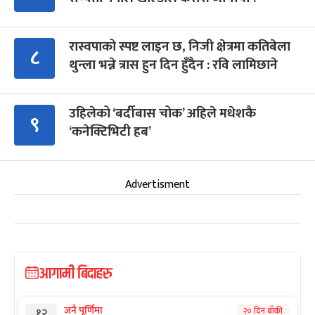
रास्वपाको स्पष्ट लाइन छ, निजी क्षेत्रमा कतिबेला
८
थुन्ला भन्ने त्रास हुन दिन हुँदैन : रवि लामिछाने
उहिलेको ‘बर्दीबास चोक’ अहिले मधेशकै
९
‘कनेक्टिभिटी हब’
Advertisment
आगामी बिदाहरु
जनै पूर्णिमा
२० दिन बाँकी
१२