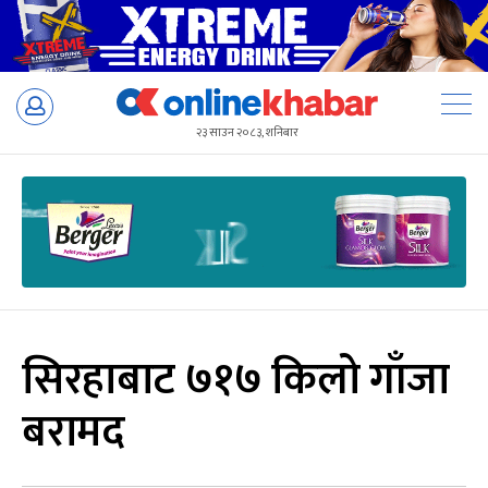
Skip
to
२३ साउन २०८३, शनिबार
content
सिरहाबाट ७१७ किलो गाँजा
बरामद