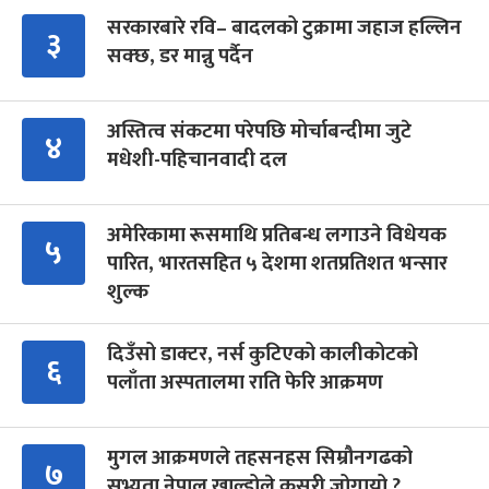
सरकारबारे रवि– बादलको टुक्रामा जहाज हल्लिन
३
सक्छ, डर मान्नु पर्दैन
अस्तित्व संकटमा परेपछि मोर्चाबन्दीमा जुटे
४
मधेशी-पहिचानवादी दल
अमेरिकामा रूसमाथि प्रतिबन्ध लगाउने विधेयक
५
पारित, भारतसहित ५ देशमा शतप्रतिशत भन्सार
शुल्क
दिउँसो डाक्टर, नर्स कुटिएको कालीकोटको
६
पलाँता अस्पतालमा राति फेरि आक्रमण
मुगल आक्रमणले तहसनहस सिम्रौनगढको
७
सभ्यता नेपाल खाल्डोले कसरी जोगायो ?