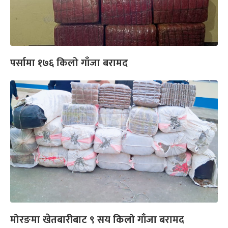
पर्सामा १७६ किलो गाँजा बरामद
मोरङमा खेतबारीबाट ९ सय किलो गाँजा बरामद