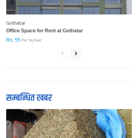
Gothatar
S
Office Space for Rent at Gothatar
H
Rs. 55
R
Per Sq.Feet
‹
›
सम्बन्धित खबर