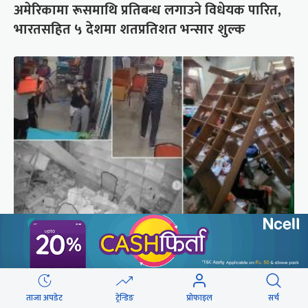
अमेरिकामा रूसमाथि प्रतिबन्ध लगाउने विधेयक पारित,
भारतसहित ५ देशमा शतप्रतिशत भन्सार शुल्क
दिउँसो डाक्टर, नर्स कुटिएको कालीकोटको पलाँता
अस्पतालमा राति फेरि आक्रमण
ताजा अपडेट
ट्रेन्डिङ
प्रोफाइल
सर्च