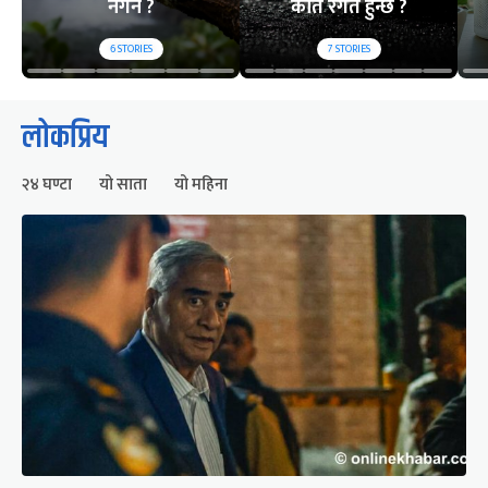
नगर्ने ?
कति रगत हुन्छ ?
6
STORIES
7
STORIES
लोकप्रिय
२४ घण्टा
यो साता
यो महिना