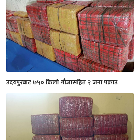
उदयपुरबाट ७५० किलो गाँजासहित २ जना पक्राउ