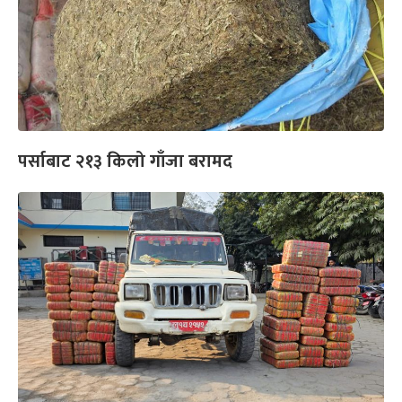
पर्साबाट २१३ किलो गाँजा बरामद