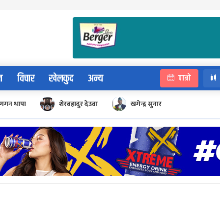
न
विचार
खेलकुद
अन्य
पात्रो
गगन थापा
शेरबहादुर देउवा
खगेन्द्र सुनार