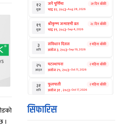
जनै पूर्णिमा
२१ दिन बाँकी
१२
-
भाद्र १२, २०८३
Aug 28, 2026
शुक्र
श्रीकृष्ण जन्माष्टमी व्रत
२८ दिन बाँकी
१९
-
भाद्र १९, २०८३
Sep 4, 2026
शुक्र
संविधान दिवस
१ महिना बाँकी
३
-
असोज ३, २०८३
Sep 19, 2026
शनि
घटस्थापना
२ महिना बाँकी
२५
-
असोज २५, २०८३
Oct 11, 2026
आइत
फूलपाती
२ महिना बाँकी
३१
-
असोज ३१ , २०८३
Oct 17, 2026
शनि
कार्तिक सङ्क्रान्ति
२ महिना बाँकी
१
सिफारिस
रोडको
-
कार्तिक १, २०८३
Oct 18, 2026
आइत
छ ।
महानवमी
२ महिना बाँकी
३