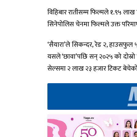
विहिबार रातीसम्म फिल्मले १.९५ लाख
सिनेपोलिस चेनमा फिल्मले उक्त परिमाण
‘सैयारा’ले सिकन्दर, रेड २, हाउसफुल
यसले ‘छावा’पछि सन् २०२५ को दोस्रो ठ
सेल्समा २ लाख २३ हजार टिकट बेचेको