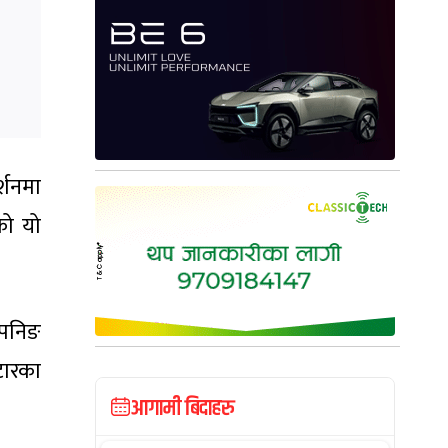
र्शनमा
को यो
ओपनिङ
टारका
आगामी बिदाहरु