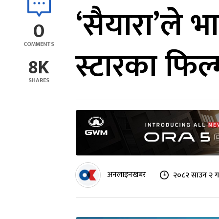
‘सैयारा’ले भ
0
COMMENTS
स्टारका फिल
8K
SHARES
अनलाइनखबर
२०८२ साउन २ ग