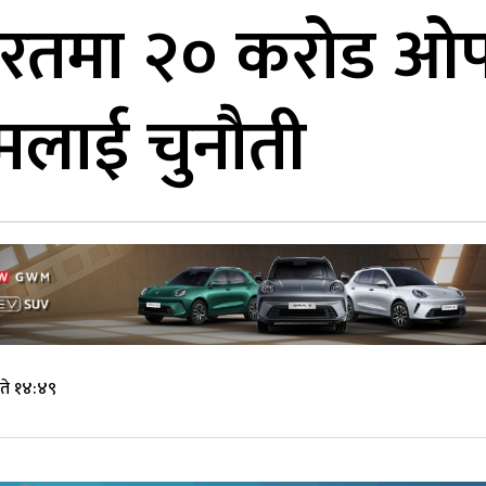
ारतमा २० करोड ओपनिङ
्मलाई चुनौती
ते १४:४९