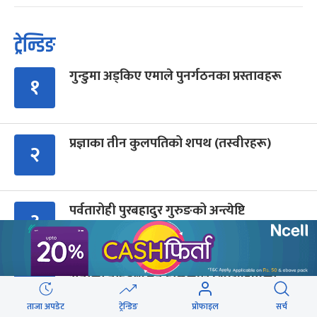
ट्रेन्डिङ
गुन्डुमा अड्किए एमाले पुनर्गठनका प्रस्तावहरू
१
प्रज्ञाका तीन कुलपतिको शपथ (तस्वीरहरू)
२
पर्वतारोही पुरबहादुर गुरुङको अन्त्येष्टि
३
(तस्वीरहरू)
सेनाको नाइटभिजन हेलिकप्टर : भीआईपीका
४
लागि उड्छ, जनताको ज्यान बचाउन उड्दैन
ताजा अपडेट
ट्रेन्डिङ
प्रोफाइल
सर्च