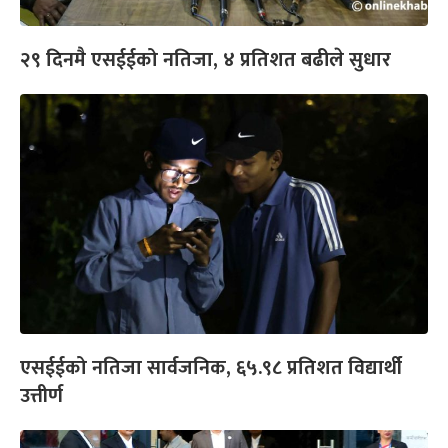
२९ दिनमै एसईईको नतिजा, ४ प्रतिशत बढीले सुधार
एसईईको नतिजा सार्वजनिक, ६५.९८ प्रतिशत विद्यार्थी
उत्तीर्ण