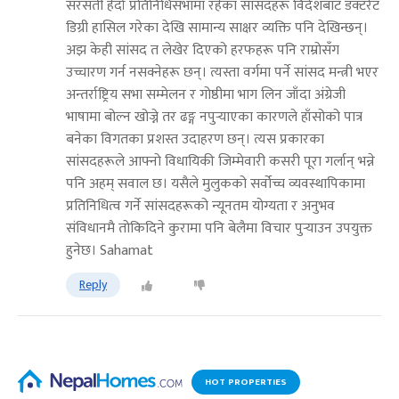
सरसर्ती हेर्दा प्रतिनिधिसभामा रहेका सांसदहरू विदेशबाट डक्टरेट
डिग्री हासिल गरेका देखि सामान्य साक्षर व्यक्ति पनि देखिन्छन्।
अझ केही सांसद त लेखेर दिएको हरफहरू पनि राम्रोसँग
उच्चारण गर्न नसक्नेहरू छन्। त्यस्ता वर्गमा पर्ने सांसद मन्त्री भएर
अन्तर्राष्ट्रिय सभा सम्मेलन र गोष्ठीमा भाग लिन जाँदा अंग्रेजी
भाषामा बोल्न खोज्ने तर ढङ्ग नपुर्‍याएका कारणले हाँसोको पात्र
बनेका विगतका प्रशस्त उदाहरण छन्। त्यस प्रकारका
सांसदहरूले आफ्नो विधायिकी जिम्मेवारी कसरी पूरा गर्लान् भन्ने
पनि अहम् सवाल छ। यसैले मुलुकको सर्वोच्च व्यवस्थापिकामा
प्रतिनिधित्व गर्ने सांसदहरूको न्यूनतम योग्यता र अनुभव
संविधानमै तोकिदिने कुरामा पनि बेलैमा विचार पुर्‍याउन उपयुक्त
हुनेछ। Sahamat
Reply
HOT PROPERTIES