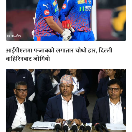
आईपीएलमा पन्जाबको लगातार चौथो हार, दिल्ली
बाहिरिनबाट जोगियो