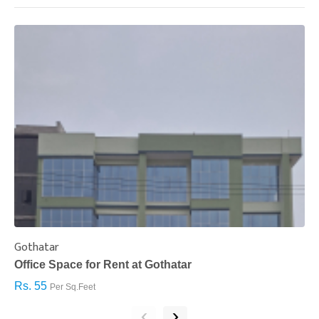
Gothatar
S
Office Space for Rent at Gothatar
H
Rs. 55
R
Per Sq.Feet
‹
›