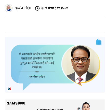
पुरुषोत्तम ओझा
२०८२ साउन ६ गते १५:०४