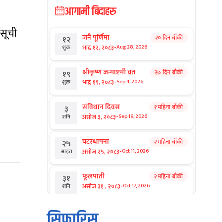
आगामी बिदाहरु
यसूची
जनै पूर्णिमा
२० दिन बाँकी
१२
-
भाद्र १२, २०८३
Aug 28, 2026
शुक्र
श्रीकृष्ण जन्माष्टमी व्रत
२७ दिन बाँकी
१९
-
भाद्र १९, २०८३
Sep 4, 2026
शुक्र
संविधान दिवस
१ महिना बाँकी
३
-
असोज ३, २०८३
Sep 19, 2026
शनि
घटस्थापना
२ महिना बाँकी
२५
-
असोज २५, २०८३
Oct 11, 2026
आइत
फूलपाती
२ महिना बाँकी
३१
-
असोज ३१ , २०८३
Oct 17, 2026
शनि
कार्तिक सङ्क्रान्ति
२ महिना बाँकी
१
सिफारिस
-
कार्तिक १, २०८३
Oct 18, 2026
आइत