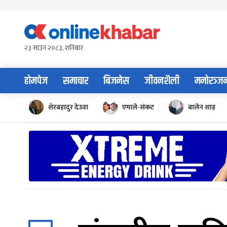
Skip
to
content
२३ साउन २०८३, शनिबार
होमपेज
समाचार
बिजनेस
जीवनशैली
मनोरञ्ज
शेरबहादुर देउवा
एमाले-संकट
बालेन शाह