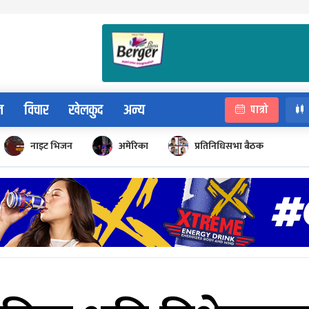
न
विचार
खेलकुद
अन्य
पात्रो
नाइट भिजन
अमेरिका
प्रतिनिधिसभा बैठक