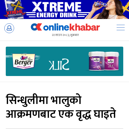
Skip
to
२२ साउन २०८३, शुक्रबार
content
सिन्धुलीमा भालुको
आक्रमणबाट एक वृद्ध घाइते