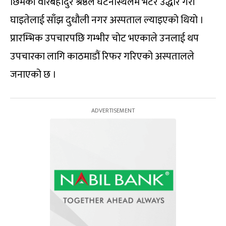
छिमेकी वीरबहादुर श्रेष्ठले घटनास्थलमै भेटेर उद्धार गरी
घाइतेलाई साँझ दुधौली नगर अस्पताल ल्याइएको थियो ।
प्रारम्भिक उपचारपछि गम्भीर चोट भएकाले उनलाई थप
उपचारका लागि काठमाडौं रिफर गरिएको अस्पतालले
जनाएको छ ।