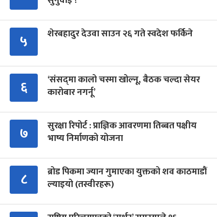
सुनुवाइ ?
शेरबहादुर देउवा साउन २६ गते स्वदेश फर्किने
५
‘संसद्‍मा कालो चस्मा खोल्नू, बैठक चल्दा सेयर
६
कारोबार नगर्नू’
सुरक्षा रिपोर्ट : प्राज्ञिक आवरणमा तिब्बत पक्षीय
७
भाष्य निर्माणको योजना
ब्रोड पिकमा ज्यान गुमाएका युक्तको शव काठमाडौं
८
ल्याइयो (तस्वीरहरू)