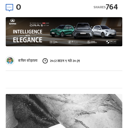
0
764
SHARES
कपिल कोइराला
२०८२ साउन ९ गते २०:३९