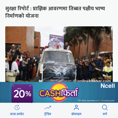
सुरक्षा रिपोर्ट : प्राज्ञिक आवरणमा तिब्बत पक्षीय भाष्य
निर्माणको योजना
ब्रोड पिकमा ज्यान गुमाएका युक्तको शव काठमाडौं
ल्याइयो (तस्वीरहरू)
ताजा अपडेट
ट्रेन्डिङ
प्रोफाइल
सर्च