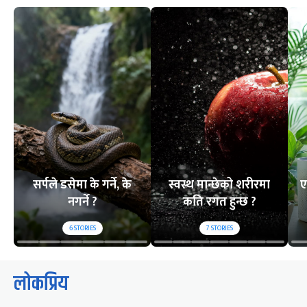
सर्पले डसेमा के गर्ने, के
स्वस्थ मान्छेको शरीरमा
ए
नगर्ने ?
कति रगत हुन्छ ?
6
STORIES
7
STORIES
लोकप्रिय