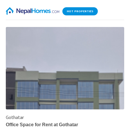
HOT PROPERTIES
Gothatar
S
Office Space for Rent at Gothatar
H