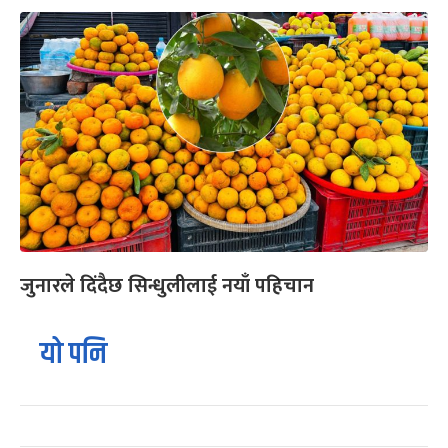
जुनारले दिंदैछ सिन्धुलीलाई नयाँ पहिचान
यो पनि