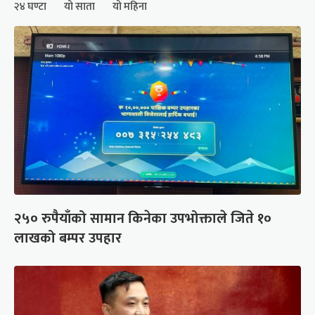
२४ घण्टा
यो साता
यो महिना
२५० रुपैयाँको सामान किनेका उपभोक्ताले जिते १०
लाखको बम्पर उपहार