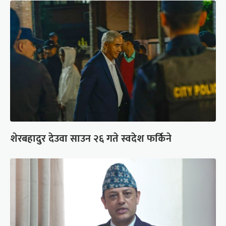
शेरबहादुर देउवा साउन २६ गते स्वदेश फर्किने