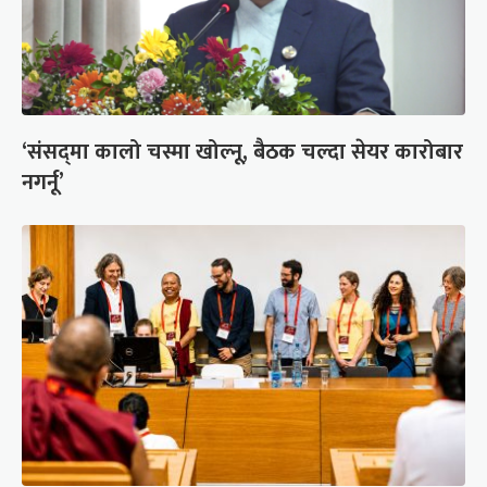
‘संसद्‍मा कालो चस्मा खोल्नू, बैठक चल्दा सेयर कारोबार
नगर्नू’