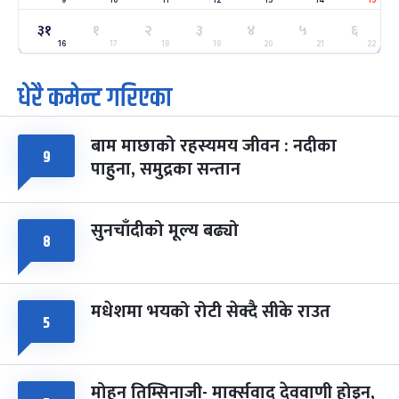
ग्याल्पो ल्होसार
७ महिना बाँकी
२५
३१
१
२
३
४
५
६
-
फाल्गुन २५, २०८३
Mar 9, 2027
मंगल
16
17
18
19
20
21
22
धेरै कमेन्ट गरिएका
पूर्णिमा व्रत
७ महिना बाँकी
७
-
चैत्र ७, २०८३
Mar 21, 2027
आइत
बाम माछाको रहस्यमय जीवन : नदीका
फागुपूर्णिमा
७ महिना बाँकी
८
९
पाहुना, समुद्रका सन्तान
-
चैत्र ८, २०८३
Mar 22, 2027
सोम
सुनचाँदीको मूल्य बढ्यो
८
मधेशमा भयको रोटी सेक्दै सीके राउत
५
मोहन तिम्सिनाजी- मार्क्सवाद देववाणी होइन,