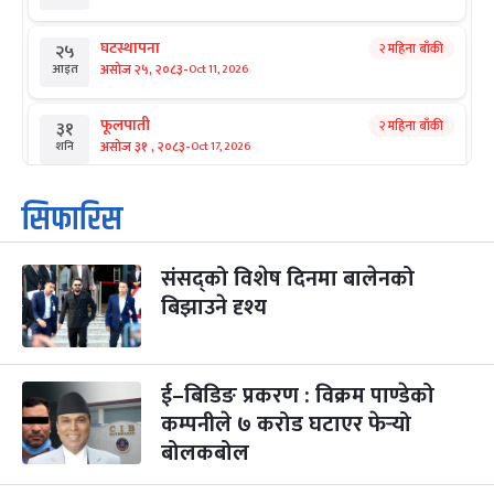
घटस्थापना
२ महिना बाँकी
२५
-
असोज २५, २०८३
Oct 11, 2026
आइत
फूलपाती
२ महिना बाँकी
३१
-
असोज ३१ , २०८३
Oct 17, 2026
शनि
कार्तिक सङ्क्रान्ति
२ महिना बाँकी
१
सिफारिस
-
कार्तिक १, २०८३
Oct 18, 2026
आइत
संसद्को विशेष दिनमा बालेनको
महानवमी
२ महिना बाँकी
३
-
बिझाउने दृश्य
कार्तिक ३, २०८३
Oct 20, 2026
मंगल
विजयादशमी
२ महिना बाँकी
४
-
कार्तिक ४, २०८३
Oct 21, 2026
बुध
ई–बिडिङ प्रकरण : विक्रम पाण्डेको
कम्पनीले ७ करोड घटाएर फेर्‍यो
पापा‌ङ्कुशा एकादशी व्रत
२ महिना बाँकी
५
बोलकबोल
-
कार्तिक ५, २०८३
Oct 22, 2026
बिहि