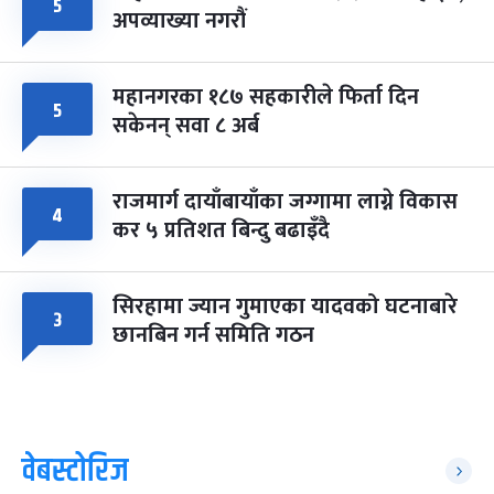
५
अपव्याख्या नगरौं
महानगरका १८७ सहकारीले फिर्ता दिन
५
सकेनन् सवा ८ अर्ब
राजमार्ग दायाँबायाँका जग्गामा लाग्ने विकास
४
कर ५ प्रतिशत बिन्दु बढाइँदै
सिरहामा ज्यान गुमाएका यादवको घटनाबारे
३
छानबिन गर्न समिति गठन
वेबस्टोरिज