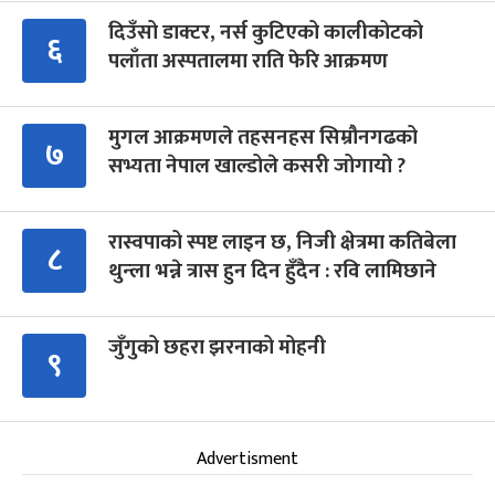
दिउँसो डाक्टर, नर्स कुटिएको कालीकोटको
६
पलाँता अस्पतालमा राति फेरि आक्रमण
मुगल आक्रमणले तहसनहस सिम्रौनगढको
७
सभ्यता नेपाल खाल्डोले कसरी जोगायो ?
रास्वपाको स्पष्ट लाइन छ, निजी क्षेत्रमा कतिबेला
८
थुन्ला भन्ने त्रास हुन दिन हुँदैन : रवि लामिछाने
जुँगुको छहरा झरनाको मोहनी
९
Advertisment