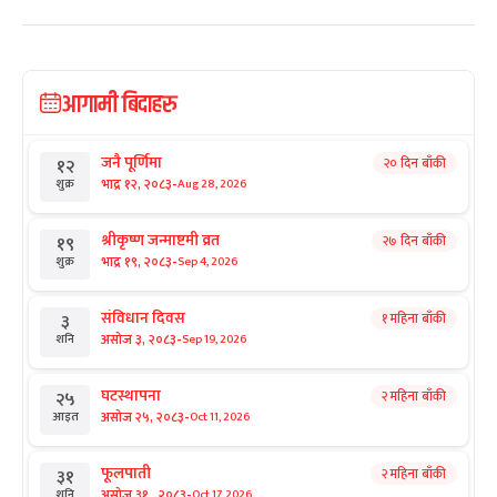
आगामी बिदाहरु
जनै पूर्णिमा
२० दिन बाँकी
१२
-
भाद्र १२, २०८३
Aug 28, 2026
शुक्र
श्रीकृष्ण जन्माष्टमी व्रत
२७ दिन बाँकी
१९
-
भाद्र १९, २०८३
Sep 4, 2026
शुक्र
संविधान दिवस
१ महिना बाँकी
३
-
असोज ३, २०८३
Sep 19, 2026
शनि
घटस्थापना
२ महिना बाँकी
२५
-
असोज २५, २०८३
Oct 11, 2026
आइत
फूलपाती
२ महिना बाँकी
३१
-
असोज ३१ , २०८३
Oct 17, 2026
शनि