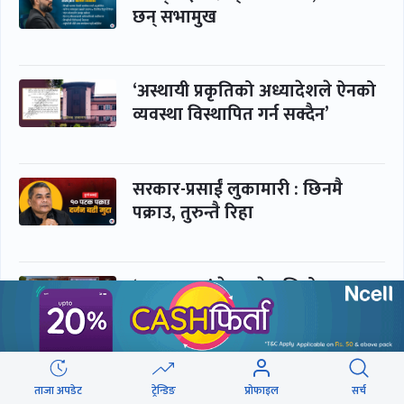
छन् सभामुख
‘अस्थायी प्रकृतिको अध्यादेशले ऐनको
व्यवस्था विस्थापित गर्न सक्दैन’
सरकार-प्रसाईं लुकामारी : छिनमै
पक्राउ, तुरुन्तै रिहा
‘कामचलाउ’ नेतृत्वले थलियो स्वास्थ्य
क्षेत्र
पूर्णबहादुर-शेखर : पार्टी सभापति
ताजा अपडेट
ट्रेन्डिङ
प्रोफाइल
सर्च