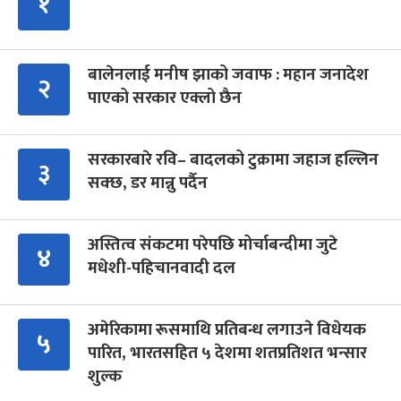
१
बालेनलाई मनीष झाको जवाफ : महान जनादेश
२
पाएको सरकार एक्लो छैन
सरकारबारे रवि– बादलको टुक्रामा जहाज हल्लिन
३
सक्छ, डर मान्नु पर्दैन
अस्तित्व संकटमा परेपछि मोर्चाबन्दीमा जुटे
४
मधेशी-पहिचानवादी दल
अमेरिकामा रूसमाथि प्रतिबन्ध लगाउने विधेयक
५
पारित, भारतसहित ५ देशमा शतप्रतिशत भन्सार
शुल्क