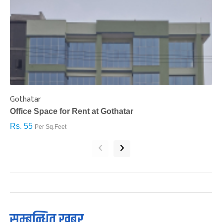
Gothatar
S
Office Space for Rent at Gothatar
H
Rs. 55
R
Per Sq.Feet
‹
›
सम्बन्धित खबर