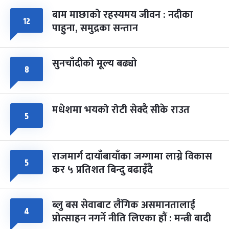
बाम माछाको रहस्यमय जीवन : नदीका
फागुपूर्णिमा
७ महिना बाँकी
८
१२
पाहुना, समुद्रका सन्तान
-
चैत्र ८, २०८३
Mar 22, 2027
सोम
सुनचाँदीको मूल्य बढ्यो
८
मधेशमा भयको रोटी सेक्दै सीके राउत
५
राजमार्ग दायाँबायाँका जग्गामा लाग्ने विकास
५
कर ५ प्रतिशत बिन्दु बढाइँदै
ब्लु बस सेवाबाट लैंगिक असमानतालाई
४
प्रोत्साहन नगर्ने नीति लिएका हौं : मन्त्री बादी