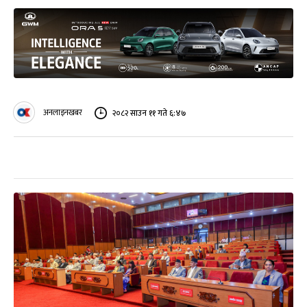
अनलाइनखबर
२०८२ साउन ११ गते ६:४७