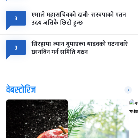
एमाले महासचिवको दाबी- रास्वपाको पतन
३
उदय जत्तिकै छिटो हुन्छ
सिरहामा ज्यान गुमाएका यादवको घटनाबारे
३
छानबिन गर्न समिति गठन
वेबस्टोरिज