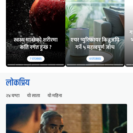
ग
स्वस्थ मान्छेको शरीरमा
एयर प्युरिफायर किन्नुअघि
भ
कति रगत हुन्छ ?
गर्ने ५ महत्त्वपूर्ण जाँच
7
STORIES
6
STORIES
लोकप्रिय
२४ घण्टा
यो साता
यो महिना