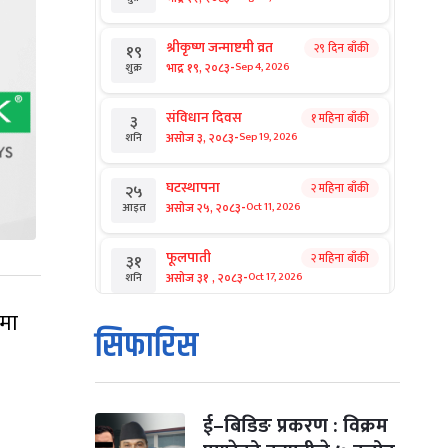
श्रीकृष्ण जन्माष्टमी व्रत
२९ दिन बाँकी
१९
-
भाद्र १९, २०८३
Sep 4, 2026
शुक्र
संविधान दिवस
१ महिना बाँकी
३
-
असोज ३, २०८३
Sep 19, 2026
शनि
घटस्थापना
२ महिना बाँकी
२५
-
असोज २५, २०८३
Oct 11, 2026
आइत
फूलपाती
२ महिना बाँकी
३१
-
असोज ३१ , २०८३
Oct 17, 2026
शनि
कमा
कार्तिक सङ्क्रान्ति
२ महिना बाँकी
१
सिफारिस
-
कार्तिक १, २०८३
Oct 18, 2026
आइत
महानवमी
२ महिना बाँकी
३
-
कार्तिक ३, २०८३
Oct 20, 2026
मंगल
ई–बिडिङ प्रकरण : विक्रम