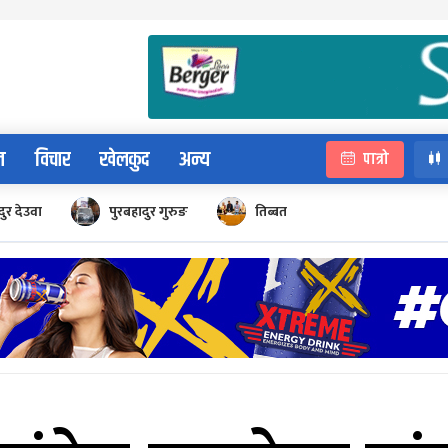
न
विचार
खेलकुद
अन्य
पात्रो
ुर देउवा
पुरबहादुर गुरुङ
तिब्बत