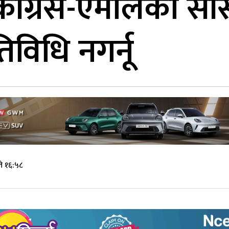
ंग्रेस-एमालेका सां
िविधि नगर्नू
े १६:५८