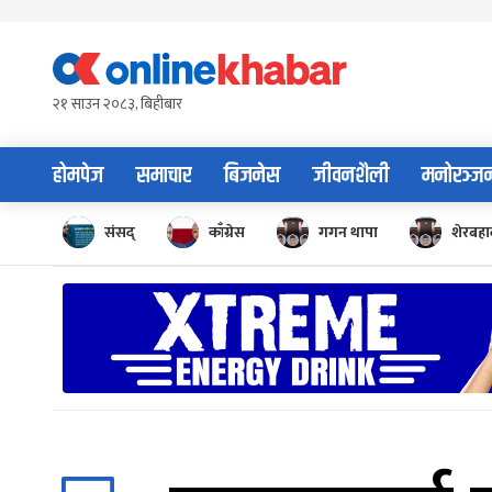
Skip
to
content
२१ साउन २०८३, बिहीबार
होमपेज
समाचार
बिजनेस
जीवनशैली
मनोरञ्ज
संसद्
काँग्रेस
गगन थापा
शेरबहाद