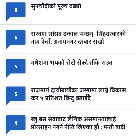
सुनचाँदीको मूल्य बढ्यो
८
रास्वपा सांसद ढकाल भन्छन्- सिंहदरबारको
६
नाम फेरौं, अनामनगर दरबार राखौं
मधेशमा भयको रोटी सेक्दै सीके राउत
५
राजमार्ग दायाँबायाँका जग्गामा लाग्ने विकास
५
कर ५ प्रतिशत बिन्दु बढाइँदै
ब्लु बस सेवाबाट लैंगिक असमानतालाई
४
प्रोत्साहन नगर्ने नीति लिएका हौं : मन्त्री बादी