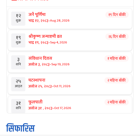
जनै पूर्णिमा
१९ दिन बाँकी
१२
-
भाद्र १२, २०८३
Aug 28, 2026
शुक्र
श्रीकृष्ण जन्माष्टमी व्रत
२६ दिन बाँकी
१९
-
भाद्र १९, २०८३
Sep 4, 2026
शुक्र
संविधान दिवस
१ महिना बाँकी
३
-
असोज ३, २०८३
Sep 19, 2026
शनि
घटस्थापना
२ महिना बाँकी
२५
-
असोज २५, २०८३
Oct 11, 2026
आइत
फूलपाती
२ महिना बाँकी
३१
-
असोज ३१ , २०८३
Oct 17, 2026
शनि
कार्तिक सङ्क्रान्ति
२ महिना बाँकी
१
सिफारिस
-
कार्तिक १, २०८३
Oct 18, 2026
आइत