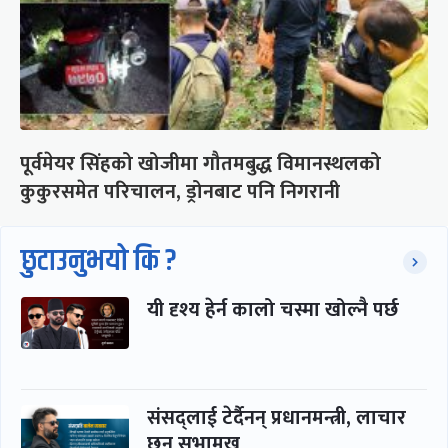
पूर्वमेयर सिंहको खोजीमा गौतमबुद्ध विमानस्थलको
कुकुरसमेत परिचालन, ड्रोनबाट पनि निगरानी
छुटाउनुभयो कि ?
यी दृश्य हेर्न कालो चस्मा खोल्नै पर्छ
संसद्लाई टेर्दैनन् प्रधानमन्त्री, लाचार
छन् सभामुख