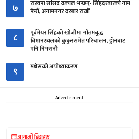
रास्वपा सांसद ढकाल भन्छन्- सिंहदरबारको नाम
७
फेरौं, अनामनगर दरबार राखौं
पूर्वमेयर सिंहको खोजीमा गौतमबुद्ध
८
विमानस्थलको कुकुरसमेत परिचालन, ड्रोनबाट
पनि निगरानी
मधेसको अयोध्याकरण
९
Advertisment
आगामी बिदाहरु