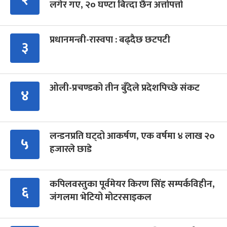
लगेर गए, २० घण्टा बित्दा छैन अत्तोपत्तो
प्रधानमन्त्री-रास्वपा : बढ्दैछ छटपटी
३
ओली-प्रचण्डको तीन बुँदेले प्रदेशपिच्छे संकट
४
लन्डनप्रति घट्दो आकर्षण, एक वर्षमा ४ लाख २०
५
हजारले छाडे
कपिलवस्तुका पूर्वमेयर किरण सिंह सम्पर्कविहीन,
६
जंगलमा भेटियो मोटरसाइकल