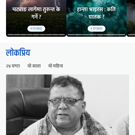
चट्याङ लागेमा तुरुन्त के
हान्ता भाइरस : कति
गर्ने ?
घातक ?
9
STORIES
8
STORIES
लोकप्रिय
२४ घण्टा
यो साता
यो महिना