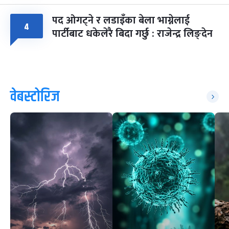
पद ओगट्ने र लडाइँका बेला भाग्नेलाई
४
पार्टीबाट धकेलेरै बिदा गर्छु : राजेन्द्र लिङ्देन
वेबस्टोरिज