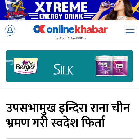
Skip
to
२४ साउन २०८३, आइतबार
content
उपसभामुख इन्दिरा राना चीन
भ्रमण गरी स्वदेश फिर्ता