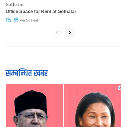
Gothatar
S
Office Space for Rent at Gothatar
H
Rs. 55
R
Per Sq.Feet
‹
›
सम्बन्धित खबर