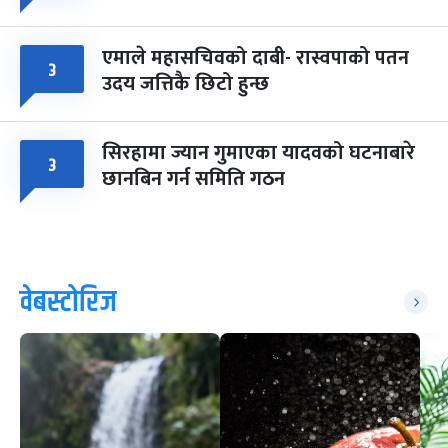
एमाले महासचिवको दाबी- रास्वपाको पतन
३
उदय जत्तिकै छिटो हुन्छ
सिरहामा ज्यान गुमाएका यादवको घटनाबारे
३
छानबिन गर्न समिति गठन
वेबस्टोरिज