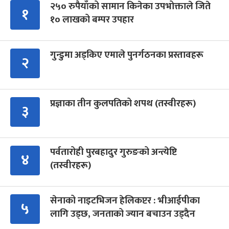
२५० रुपैयाँको सामान किनेका उपभोक्ताले जिते
१
१० लाखको बम्पर उपहार
गुन्डुमा अड्किए एमाले पुनर्गठनका प्रस्तावहरू
२
प्रज्ञाका तीन कुलपतिको शपथ (तस्वीरहरू)
३
पर्वतारोही पुरबहादुर गुरुङको अन्त्येष्टि
४
(तस्वीरहरू)
सेनाको नाइटभिजन हेलिकप्टर : भीआईपीका
५
लागि उड्छ, जनताको ज्यान बचाउन उड्दैन