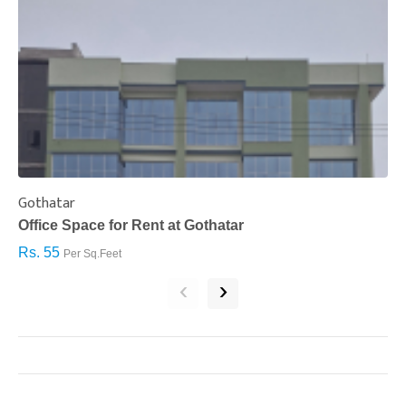
Gothatar
S
Office Space for Rent at Gothatar
H
Rs. 55
R
Per Sq.Feet
‹
›