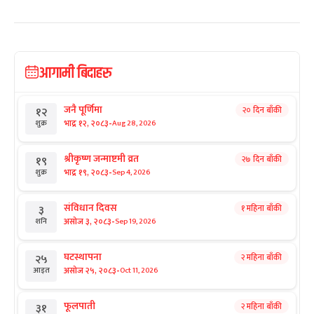
आगामी बिदाहरु
जनै पूर्णिमा
२० दिन बाँकी
१२
-
भाद्र १२, २०८३
Aug 28, 2026
शुक्र
श्रीकृष्ण जन्माष्टमी व्रत
२७ दिन बाँकी
१९
-
भाद्र १९, २०८३
Sep 4, 2026
शुक्र
संविधान दिवस
१ महिना बाँकी
३
-
असोज ३, २०८३
Sep 19, 2026
शनि
घटस्थापना
२ महिना बाँकी
२५
-
असोज २५, २०८३
Oct 11, 2026
आइत
फूलपाती
२ महिना बाँकी
३१