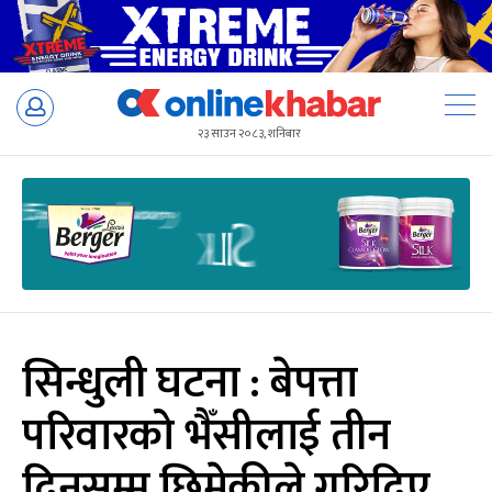
Skip
to
२३ साउन २०८३, शनिबार
content
सिन्धुली घटना : बेपत्ता
परिवारको भैँसीलाई तीन
दिनसम्म छिमेकीले गरिदिए