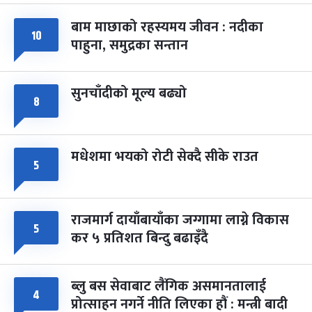
बाम माछाको रहस्यमय जीवन : नदीका
फागुपूर्णिमा
७ महिना बाँकी
८
१०
पाहुना, समुद्रका सन्तान
-
चैत्र ८, २०८३
Mar 22, 2027
सोम
सुनचाँदीको मूल्य बढ्यो
८
मधेशमा भयको रोटी सेक्दै सीके राउत
५
राजमार्ग दायाँबायाँका जग्गामा लाग्ने विकास
५
कर ५ प्रतिशत बिन्दु बढाइँदै
ब्लु बस सेवाबाट लैंगिक असमानतालाई
४
प्रोत्साहन नगर्ने नीति लिएका हौं : मन्त्री बादी