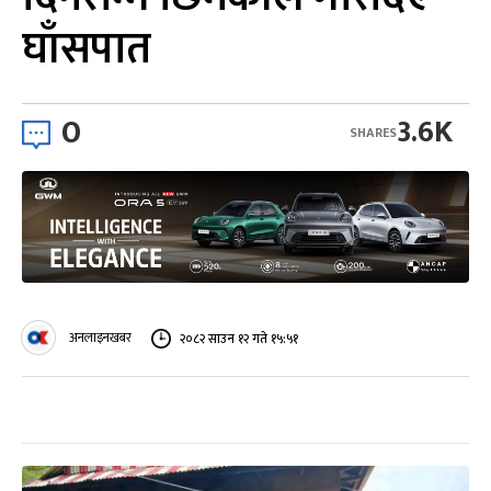
घाँसपात
0
3.6K
SHARES
अनलाइनखबर
२०८२ साउन १२ गते १५:५१