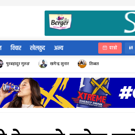
न
विचार
खेलकुद
अन्य
पात्रो
पुरबहादुर गुरुङ
खगेन्द्र सुनार
तिब्बत