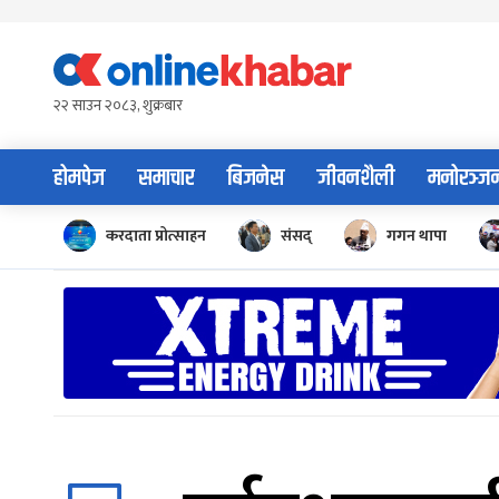
Skip
to
content
२२ साउन २०८३, शुक्रबार
होमपेज
समाचार
बिजनेस
जीवनशैली
मनोरञ्ज
करदाता प्रोत्साहन
संसद्
गगन थापा