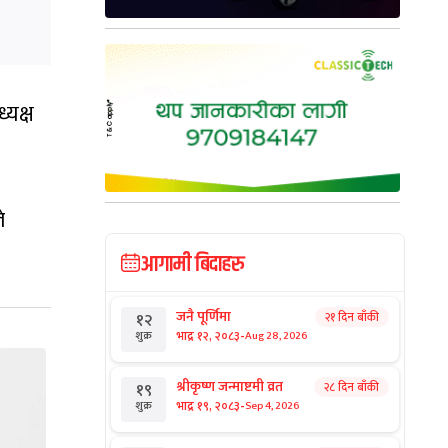
्यक्ष
े
आगामी बिदाहरु
जनै पूर्णिमा
२१ दिन बाँकी
१२
-
भाद्र १२, २०८३
Aug 28, 2026
शुक्र
श्रीकृष्ण जन्माष्टमी व्रत
२८ दिन बाँकी
१९
-
भाद्र १९, २०८३
Sep 4, 2026
शुक्र