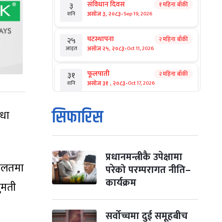
संविधान दिवस
१ महिना बाँकी
३
-
असोज ३, २०८३
Sep 19, 2026
शनि
घटस्थापना
२ महिना बाँकी
२५
-
असोज २५, २०८३
Oct 11, 2026
आइत
फूलपाती
२ महिना बाँकी
३१
-
असोज ३१ , २०८३
Oct 17, 2026
शनि
कार्तिक सङ्क्रान्ति
२ महिना बाँकी
१
सिफारिस
िधा
-
कार्तिक १, २०८३
Oct 18, 2026
आइत
महानवमी
२ महिना बाँकी
३
-
कार्तिक ३, २०८३
Oct 20, 2026
मंगल
प्रधानमन्त्रीकै उपेक्षामा
दालतमा
परेको परम्परागत नीति–
विजयादशमी
२ महिना बाँकी
४
कार्यक्रम
नुमती
-
कार्तिक ४, २०८३
Oct 21, 2026
बुध
पापा‌ङ्कुशा एकादशी व्रत
सर्वोच्चमा दुई समूहबीच
२ महिना बाँकी
५
Oct 22, 2026