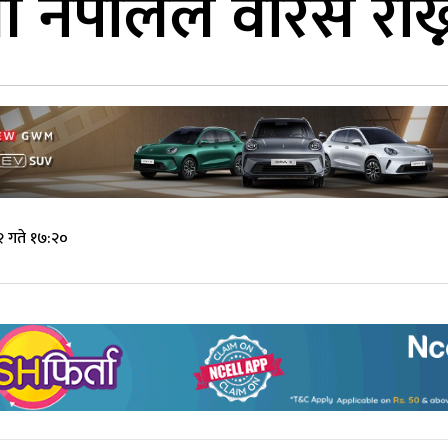
्त्री नेपालले वारेस रा
 गते १७:२०