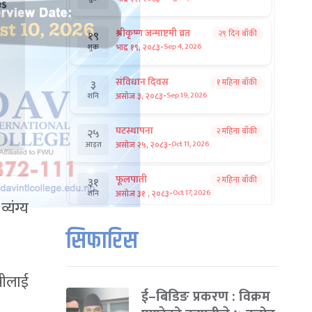
श्रीकृष्ण जन्माष्टमी व्रत
२९ दिन बाँकी
१९
-
भाद्र १९, २०८३
Sep 4, 2026
शुक्र
संविधान दिवस
१ महिना बाँकी
३
-
असोज ३, २०८३
Sep 19, 2026
शनि
घटस्थापना
२ महिना बाँकी
२५
-
असोज २५, २०८३
Oct 11, 2026
आइत
फूलपाती
२ महिना बाँकी
३१
-
असोज ३१ , २०८३
Oct 17, 2026
शनि
्यंग्य
कार्तिक सङ्क्रान्ति
२ महिना बाँकी
१
सिफारिस
-
कार्तिक १, २०८३
Oct 18, 2026
आइत
महानवमी
्रीलाई
२ महिना बाँकी
३
-
कार्तिक ३, २०८३
Oct 20, 2026
मंगल
ई–बिडिङ प्रकरण : विक्रम