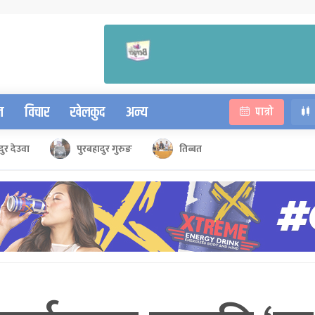
न
विचार
खेलकुद
अन्य
पात्रो
ुर देउवा
पुरबहादुर गुरुङ
तिब्बत