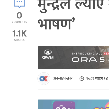
मुन्द्रेले ल्या
0
भाषण’
COMMENTS
1.1K
SHARES
अनलाइनखबर
२०८२ साउन १४ 