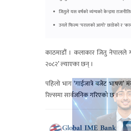
जितुले यस वर्षको व्यंग्यको केन्द्रमा राजन
उनले फिल्म 'परालको आगो' छाडेको र 'का
काठमाडौं । कलाकार जितु नेपालले गाईजात
२०८२’ ल्याएका छन् ।
पहिलो भाग ‘गाईजात्रे बजेट भाषण’ म
रिल्समा सार्वजनिक गरिएको छ ।