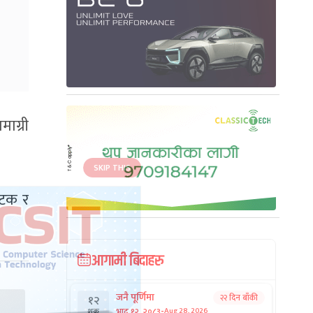
माग्री
कटक र
आगामी बिदाहरु
जनै पूर्णिमा
२२ दिन बाँकी
१२
-
भाद्र १२, २०८३
Aug 28, 2026
शुक्र