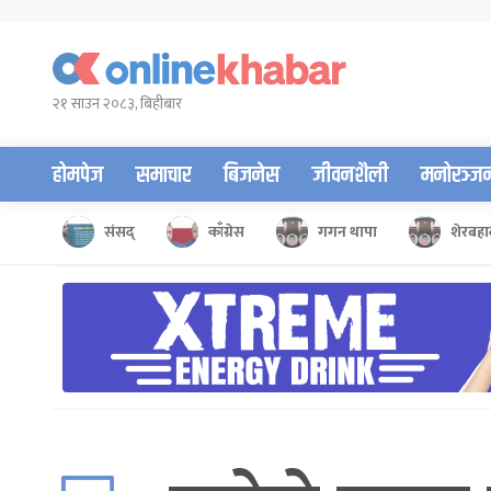
Skip
to
content
२१ साउन २०८३, बिहीबार
होमपेज
समाचार
बिजनेस
जीवनशैली
मनोरञ्ज
संसद्
काँग्रेस
गगन थापा
शेरबहाद