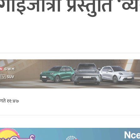
ए गाईजात्रा प्रस्तुति ‘व
गते ११:४७