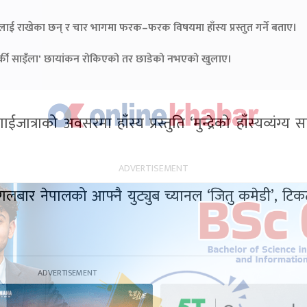
ीतिलाई राखेका छन् र चार भागमा फरक–फरक विषयमा हाँस्य प्रस्तुत गर्ने बताए।
र्की साइँला' छायांकन रोकिएको तर छाडेको नभएको खुलाए।
्राको अवसरमा हाँस्य प्रस्तुति ‘मुन्द्रेको हाँस्यव्यंग्य सा
ंगलबार नेपालको आफ्नै युट्युब च्यानल ‘जितु कमेडी’, टि