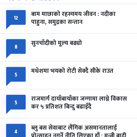
-
चैत्र ७, २०८३
Mar 21, 2027
आइत
बाम माछाको रहस्यमय जीवन : नदीका
फागुपूर्णिमा
१२
७ महिना बाँकी
८
पाहुना, समुद्रका सन्तान
-
चैत्र ८, २०८३
Mar 22, 2027
सोम
सुनचाँदीको मूल्य बढ्यो
८
मधेशमा भयको रोटी सेक्दै सीके राउत
५
राजमार्ग दायाँबायाँका जग्गामा लाग्ने विकास
५
कर ५ प्रतिशत बिन्दु बढाइँदै
ब्लु बस सेवाबाट लैंगिक असमानतालाई
४
प्रोत्साहन नगर्ने नीति लिएका हौं : मन्त्री बादी