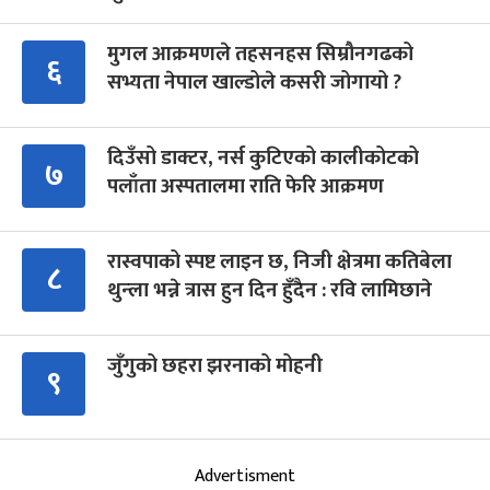
मुगल आक्रमणले तहसनहस सिम्रौनगढको
६
सभ्यता नेपाल खाल्डोले कसरी जोगायो ?
दिउँसो डाक्टर, नर्स कुटिएको कालीकोटको
७
पलाँता अस्पतालमा राति फेरि आक्रमण
रास्वपाको स्पष्ट लाइन छ, निजी क्षेत्रमा कतिबेला
८
थुन्ला भन्ने त्रास हुन दिन हुँदैन : रवि लामिछाने
जुँगुको छहरा झरनाको मोहनी
९
Advertisment