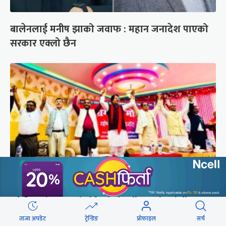
बालेनलाई मनीष झाको जवाफ : महान जनादेश पाएको
सरकार एक्लो छैन
अस्तित्व संकटमा परेपछि मोर्चाबन्दीमा जुटे मधेशी-
पहिचानवादी दल
ताजा अपडेट
ट्रेन्डिङ
प्रोफाइल
सर्च