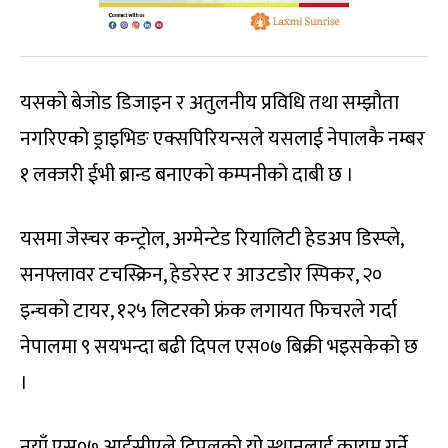
यसको बेजोड डिजाइन र अतुलनीय प्रविधि तथा सम्झौता
नगरिएको ड्राइभिङ एक्सपिरियन्सले यसलाई नेपालकै नम्बर
१ लक्जरी ईभी ब्रान्ड बनाएको कम्पनीको दाबी छ ।
यसमा जेस्चर कन्ट्रोल, अग्मेन्टेड रियालिटी हेडअप डिस्प्ले,
सनफ्लावर टचस्क्रिन, हेडरेस्ट र आउटडोर स्पिकर, २०
इन्चको टायर, १२५ लिटरको फ्रंक लगायत फिचरले गर्दा
नेपालमा ९ सयभन्दा बढी दिपल एस०७ बिक्री भइसकेको छ
।
नयाँ एस०७ आईसीएले दिपलको यो स्थानलाई कायम गर्ने