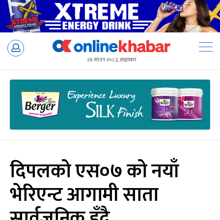
Skip
to
२४ साउन २०८३, आइतबार
content
दिपलको एस०७ को नयाँ
भेरिएन्ट आगामी साता
सार्वजनिक हुँदै