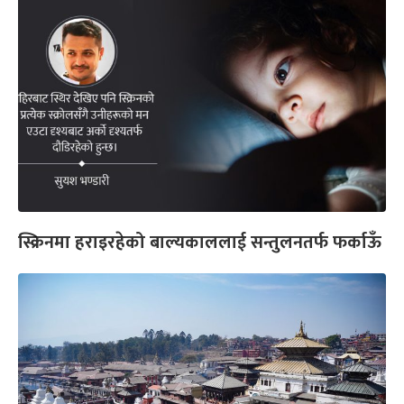
स्क्रिनमा हराइरहेको बाल्यकाललाई सन्तुलनतर्फ फर्काऊँ