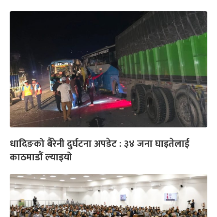
धादिङको बैरेनी दुर्घटना अपडेट : ३४ जना घाइतेलाई
काठमाडौं ल्याइयो