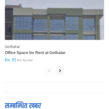
Gothatar
S
Office Space for Rent at Gothatar
H
Rs. 55
R
Per Sq.Feet
‹
›
सम्बन्धित खबर