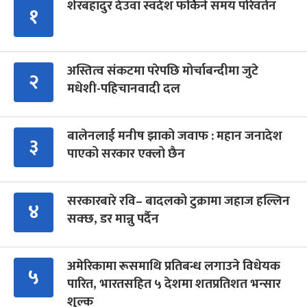
शेरबहादुर देउवा स्वदेश फर्किने समय परिवर्तन
१
अस्तित्व संकटमा परेपछि मोर्चाबन्दीमा जुटे
२
मधेशी-पहिचानवादी दल
बालेनलाई मनीष झाको जवाफ : महान जनादेश
३
पाएको सरकार एक्लो छैन
सरकारबारे रवि– बादलको टुक्रामा जहाज हल्लिन
४
सक्छ, डर मान्नु पर्दैन
अमेरिकामा रूसमाथि प्रतिबन्ध लगाउने विधेयक
५
पारित, भारतसहित ५ देशमा शतप्रतिशत भन्सार
शुल्क