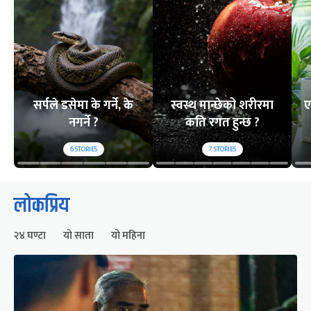
सर्पले डसेमा के गर्ने, के
स्वस्थ मान्छेको शरीरमा
ए
नगर्ने ?
कति रगत हुन्छ ?
6
STORIES
7
STORIES
लोकप्रिय
२४ घण्टा
यो साता
यो महिना