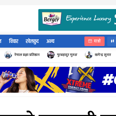
न
विचार
खेलकुद
अन्य
पात्रो
नेपाल प्रज्ञा प्रतिष्ठान
पुरबहादुर गुरुङ
खगेन्द्र सुनार