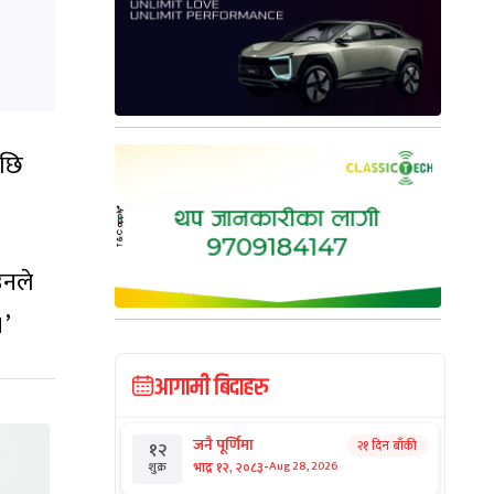
छि
उनले
।’
आगामी बिदाहरु
जनै पूर्णिमा
२१ दिन बाँकी
१२
-
भाद्र १२, २०८३
Aug 28, 2026
शुक्र