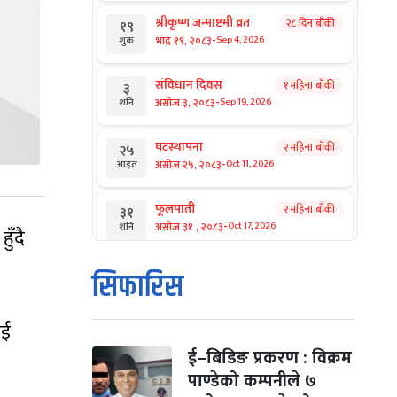
श्रीकृष्ण जन्माष्टमी व्रत
२८ दिन बाँकी
१९
-
भाद्र १९, २०८३
Sep 4, 2026
शुक्र
संविधान दिवस
१ महिना बाँकी
३
-
असोज ३, २०८३
Sep 19, 2026
शनि
घटस्थापना
२ महिना बाँकी
२५
-
असोज २५, २०८३
Oct 11, 2026
आइत
फूलपाती
२ महिना बाँकी
३१
-
असोज ३१ , २०८३
Oct 17, 2026
शनि
ुँदै
कार्तिक सङ्क्रान्ति
२ महिना बाँकी
१
सिफारिस
-
कार्तिक १, २०८३
Oct 18, 2026
आइत
ाई
महानवमी
२ महिना बाँकी
३
-
कार्तिक ३, २०८३
Oct 20, 2026
मंगल
ई–बिडिङ प्रकरण : विक्रम
पाण्डेको कम्पनीले ७
विजयादशमी
२ महिना बाँकी