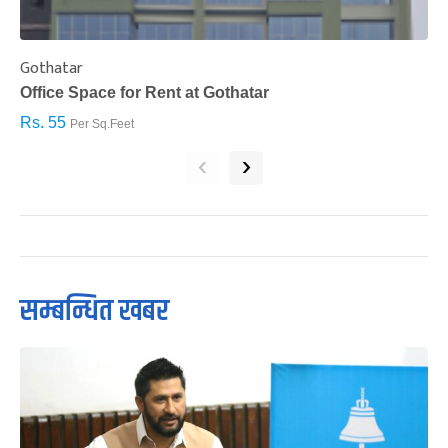
Gothatar
S
Office Space for Rent at Gothatar
H
Rs. 55
R
Per Sq.Feet
‹
›
सम्बन्धित खबर