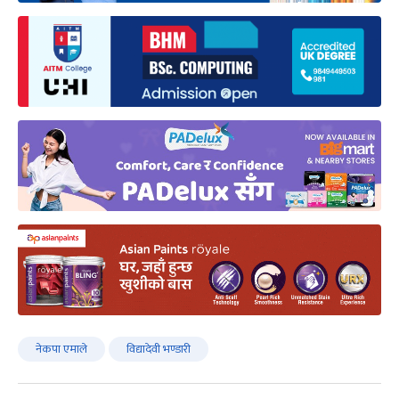
नेकपा एमाले
विद्यादेवी भण्डारी