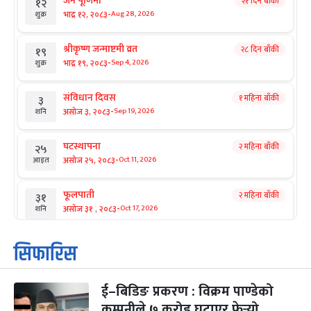
जनै पूर्णिमा
२१ दिन बाँकी
१२
-
भाद्र १२, २०८३
Aug 28, 2026
शुक्र
श्रीकृष्ण जन्माष्टमी व्रत
२८ दिन बाँकी
१९
-
भाद्र १९, २०८३
Sep 4, 2026
शुक्र
संविधान दिवस
१ महिना बाँकी
३
-
असोज ३, २०८३
Sep 19, 2026
शनि
घटस्थापना
२ महिना बाँकी
२५
-
असोज २५, २०८३
Oct 11, 2026
आइत
फूलपाती
२ महिना बाँकी
३१
-
असोज ३१ , २०८३
Oct 17, 2026
शनि
कार्तिक सङ्क्रान्ति
२ महिना बाँकी
१
सिफारिस
-
कार्तिक १, २०८३
Oct 18, 2026
आइत
ई–बिडिङ प्रकरण : विक्रम पाण्डेको
महानवमी
२ महिना बाँकी
३
-
कम्पनीले ७ करोड घटाएर फेर्‍यो
कार्तिक ३, २०८३
Oct 20, 2026
मंगल