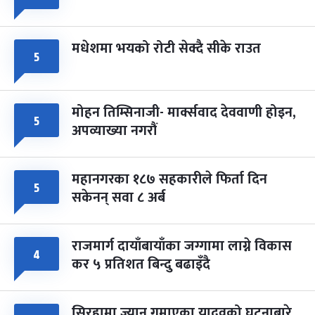
मधेशमा भयको रोटी सेक्दै सीके राउत
५
मोहन तिम्सिनाजी- मार्क्सवाद देववाणी होइन,
५
अपव्याख्या नगरौं
महानगरका १८७ सहकारीले फिर्ता दिन
५
सकेनन् सवा ८ अर्ब
राजमार्ग दायाँबायाँका जग्गामा लाग्ने विकास
४
कर ५ प्रतिशत बिन्दु बढाइँदै
सिरहामा ज्यान गुमाएका यादवको घटनाबारे