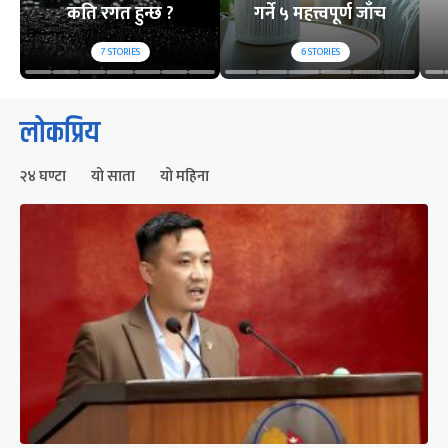
कति रगत हुन्छ ?
गर्ने ५ महत्त्वपूर्ण जाँच
7
STORIES
6
STORIES
लोकप्रिय
२४ घण्टा
यो साता
यो महिना