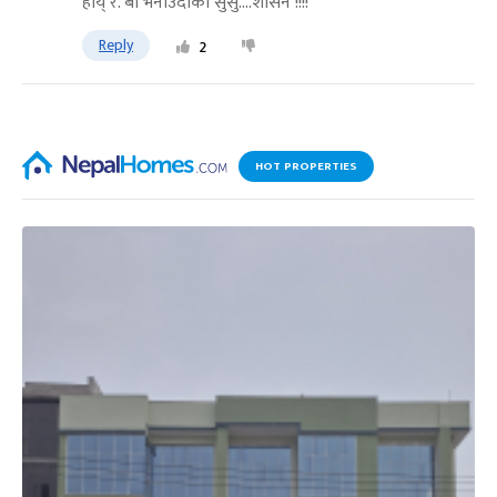
हाय् रे. बा भनाउंदाको सुसु....शासन !!!!
Reply
2
HOT PROPERTIES