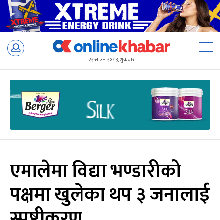
Skip
to
२२ साउन २०८३, शुक्रबार
content
एमालेमा विद्या भण्डारीको
पक्षमा खुलेका थप ३ जनालाई
स्पष्टीकरण