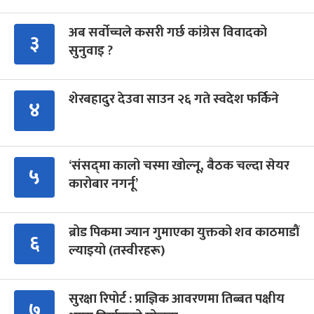
अब सर्वोच्चले कसरी गर्छ कांग्रेस विवादको
३
सुनुवाइ ?
शेरबहादुर देउवा साउन २६ गते स्वदेश फर्किने
४
‘संसद्‍मा कालो चस्मा खोल्नू, बैठक चल्दा सेयर
५
कारोबार नगर्नू’
ब्रोड पिकमा ज्यान गुमाएका युक्तको शव काठमाडौं
६
ल्याइयो (तस्वीरहरू)
सुरक्षा रिपोर्ट : प्राज्ञिक आवरणमा तिब्बत पक्षीय
७