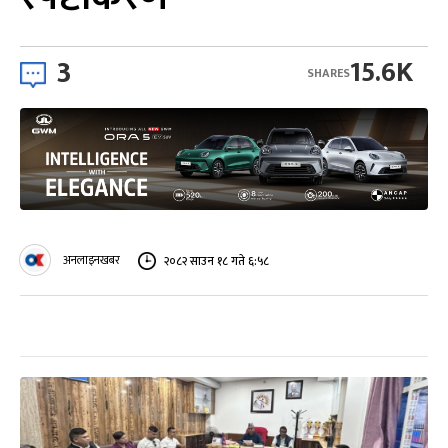
3
15.6K
SHARES
अनलाइनखबर
२०८२ साउन १८ गते ६:५८