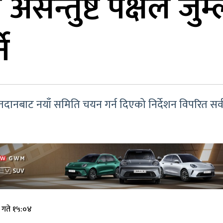
न्तुष्ट पक्षले जुम्ल
े
नबाट नयाँ समिति चयन गर्न दिएको निर्देशन विपरित सर्वस
 गते १५:०४