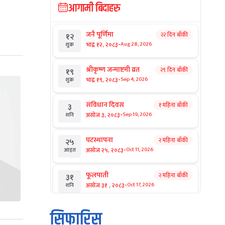
आगामी बिदाहरु
जनै पूर्णिमा
२२ दिन बाँकी
१२
-
भाद्र १२, २०८३
Aug 28, 2026
शुक्र
श्रीकृष्ण जन्माष्टमी व्रत
२९ दिन बाँकी
१९
-
भाद्र १९, २०८३
Sep 4, 2026
शुक्र
संविधान दिवस
१ महिना बाँकी
३
-
असोज ३, २०८३
Sep 19, 2026
शनि
घटस्थापना
२ महिना बाँकी
२५
-
असोज २५, २०८३
Oct 11, 2026
आइत
फूलपाती
२ महिना बाँकी
३१
-
असोज ३१ , २०८३
Oct 17, 2026
शनि
कार्तिक सङ्क्रान्ति
२ महिना बाँकी
१
सिफारिस
-
कार्तिक १, २०८३
Oct 18, 2026
आइत