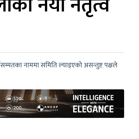
ाको नयाँ नेतृत्व
म्मतका नाममा समिति ल्याइएको असन्तुष्ट पक्षले