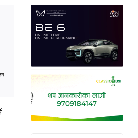
ाउन
े