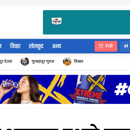
न
विचार
खेलकुद
अन्य
पात्रो
ुर देउवा
पुरबहादुर गुरुङ
तिब्बत