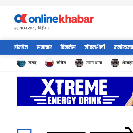
Skip
to
content
२१ साउन २०८३, बिहीबार
होमपेज
समाचार
बिजनेस
जीवनशैली
मनोरञ्ज
संसद्
काँग्रेस
गगन थापा
शेरबहाद