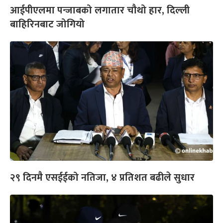
आईपीएलमा पन्जाबको लगातार चौथो हार, दिल्ली
बाहिरिनबाट जोगियो
२९ दिनमै एसईईको नतिजा, ४ प्रतिशत बढीले सुधार