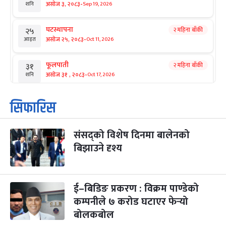
-
असोज ३, २०८३
Sep 19, 2026
शनि
घटस्थापना
२ महिना बाँकी
२५
-
असोज २५, २०८३
Oct 11, 2026
आइत
फूलपाती
२ महिना बाँकी
३१
-
असोज ३१ , २०८३
Oct 17, 2026
शनि
कार्तिक सङ्क्रान्ति
२ महिना बाँकी
१
सिफारिस
-
कार्तिक १, २०८३
Oct 18, 2026
आइत
संसद्को विशेष दिनमा बालेनको
महानवमी
२ महिना बाँकी
३
-
बिझाउने दृश्य
कार्तिक ३, २०८३
Oct 20, 2026
मंगल
विजयादशमी
२ महिना बाँकी
४
-
कार्तिक ४, २०८३
Oct 21, 2026
बुध
ई–बिडिङ प्रकरण : विक्रम पाण्डेको
कम्पनीले ७ करोड घटाएर फेर्‍यो
पापा‌ङ्कुशा एकादशी व्रत
२ महिना बाँकी
५
बोलकबोल
-
कार्तिक ५, २०८३
Oct 22, 2026
बिहि