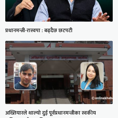
प्रधानमन्त्री-रास्वपा : बढ्दैछ छटपटी
अख्तियारले थाल्यो दुई पूर्वप्रधानमन्त्रीका स्वकीय