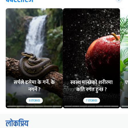
सर्पले डसेमा के गर्ने, के
स्वस्थ मान्छेको शरीरमा
ए
नगर्ने ?
कति रगत हुन्छ ?
6
STORIES
7
STORIES
लोकप्रिय