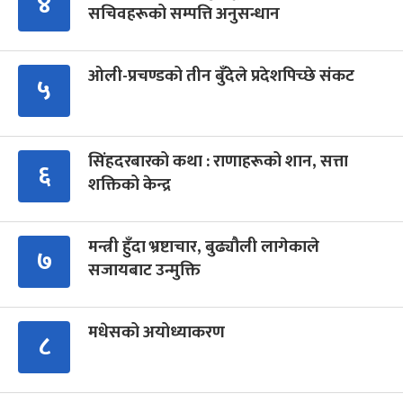
४
सचिवहरूको सम्पत्ति अनुसन्धान
ओली-प्रचण्डको तीन बुँदेले प्रदेशपिच्छे संकट
५
सिंहदरबारको कथा : राणाहरूको शान, सत्ता
६
शक्तिको केन्द्र
मन्त्री हुँदा भ्रष्टाचार, बुढ्यौली लागेकाले
७
सजायबाट उन्मुक्ति
मधेसको अयोध्याकरण
८