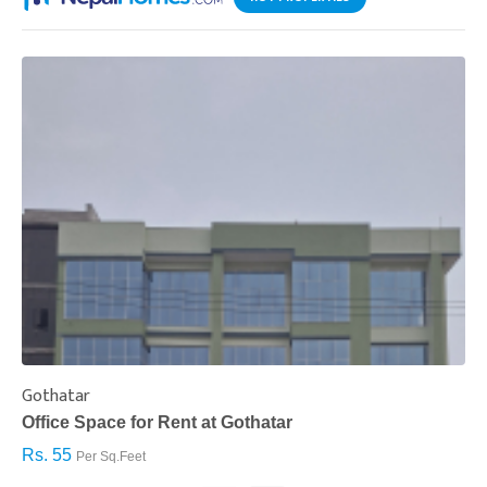
Gothatar
S
Office Space for Rent at Gothatar
H
Rs. 55
R
Per Sq.Feet