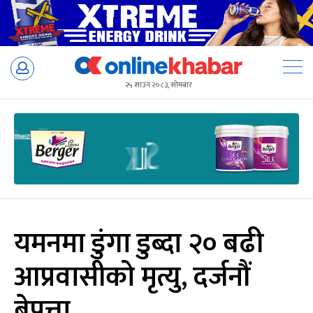
Skip
to
२५ साउन २०८३, सोमबार
content
यमनमा डुंगा डुब्दा २० बढी
आप्रवासीको मृत्यु, दर्जनौं
बेपत्ता