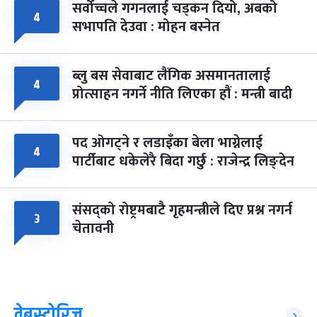
सर्वोच्चले गगनलाई चड्कन दियो, अबको
४
सभापति देउवा : मोहन बस्नेत
ब्लु बस सेवाबाट लैंगिक असमानतालाई
४
प्रोत्साहन नगर्ने नीति लिएका हौं : मन्त्री बादी
पद ओगट्ने र लडाइँका बेला भाग्नेलाई
४
पार्टीबाट धकेलेरै बिदा गर्छु : राजेन्द्र लिङ्देन
संसद्को रोष्ट्रमबाटै गृहमन्त्रीले दिए प्रश्न नगर्न
३
चेतावनी
वेबस्टोरिज