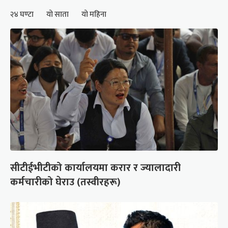
२४ घण्टा
यो साता
यो महिना
सीटीईभीटीको कार्यालयमा करार र ज्यालादारी
कर्मचारीको घेराउ (तस्वीरहरू)