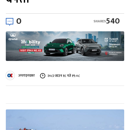
0
540
SHARES
अनलाइनखबर
२०८२ साउन १८ गते १९:०८