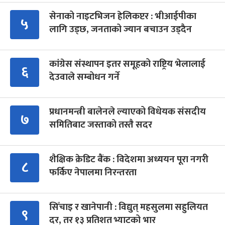
सेनाको नाइटभिजन हेलिकप्टर : भीआईपीका
५
लागि उड्छ, जनताको ज्यान बचाउन उड्दैन
कांग्रेस संस्थापन इतर समूहको राष्ट्रिय भेलालाई
६
देउवाले सम्बोधन गर्ने
प्रधानमन्त्री बालेनले ल्याएको विधेयक संसदीय
७
समितिबाट जस्ताको तस्तै सदर
शैक्षिक क्रेडिट बैंक : विदेशमा अध्ययन पूरा नगरी
८
फर्किए नेपालमा निरन्तरता
सिँचाइ र खानेपानी : विद्युत् महसुलमा सहुलियत
९
दर, तर १३ प्रतिशत भ्याटको भार