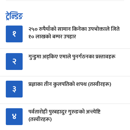
ट्रेन्डिङ
२५० रुपैयाँको सामान किनेका उपभोक्ताले जिते
१
१० लाखको बम्पर उपहार
गुन्डुमा अड्किए एमाले पुनर्गठनका प्रस्तावहरू
२
प्रज्ञाका तीन कुलपतिको शपथ (तस्वीरहरू)
३
पर्वतारोही पुरबहादुर गुरुङको अन्त्येष्टि
४
(तस्वीरहरू)