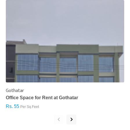
Gothatar
S
Office Space for Rent at Gothatar
H
Rs. 55
R
Per Sq.Feet
‹
›