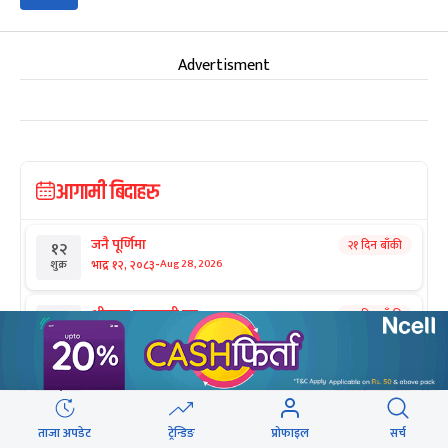
Advertisment
आगामी बिदाहरु
जनै पूर्णिमा
२१ दिन बाँकी
१२
-
भाद्र १२, २०८३
Aug 28, 2026
शुक्र
श्रीकृष्ण जन्माष्टमी व्रत
२८ दिन बाँकी
१९
-
भाद्र १९, २०८३
Sep 4, 2026
शुक्र
संविधान दिवस
१ महिना बाँकी
३
-
असोज ३, २०८३
Sep 19, 2026
शनि
ताजा अपडेट
ट्रेन्डिङ
प्रोफाइल
सर्च