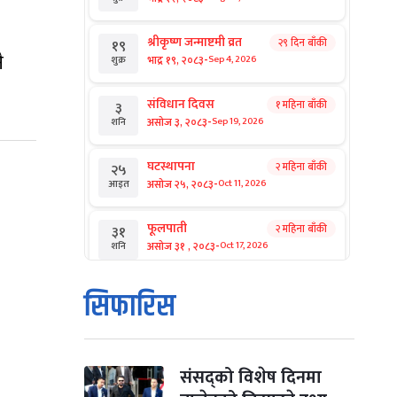
श्रीकृष्ण जन्माष्टमी व्रत
२९ दिन बाँकी
१९
ै
-
भाद्र १९, २०८३
Sep 4, 2026
शुक्र
संविधान दिवस
१ महिना बाँकी
३
-
असोज ३, २०८३
Sep 19, 2026
शनि
घटस्थापना
२ महिना बाँकी
२५
-
असोज २५, २०८३
Oct 11, 2026
आइत
फूलपाती
२ महिना बाँकी
३१
-
असोज ३१ , २०८३
Oct 17, 2026
शनि
कार्तिक सङ्क्रान्ति
२ महिना बाँकी
१
सिफारिस
-
कार्तिक १, २०८३
Oct 18, 2026
आइत
महानवमी
२ महिना बाँकी
३
-
कार्तिक ३, २०८३
Oct 20, 2026
मंगल
संसद्को विशेष दिनमा