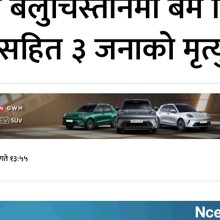
 बलुचिस्तानमा बम वि
सहित ३ जनाको मृत्य
गते १३:५५