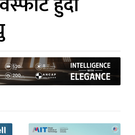
स्फोट हुँदा
ु