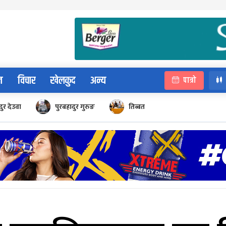
न
विचार
खेलकुद
अन्य
पात्रो
ुर देउवा
पुरबहादुर गुरुङ
तिब्बत