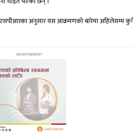
जना घाइते भएका छन् ।
ईएसपीआरका अनुसार यस आक्रमणको बारेमा अहिलेसम्म कुन