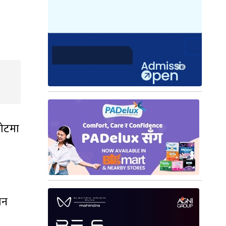
फोटमा
धन