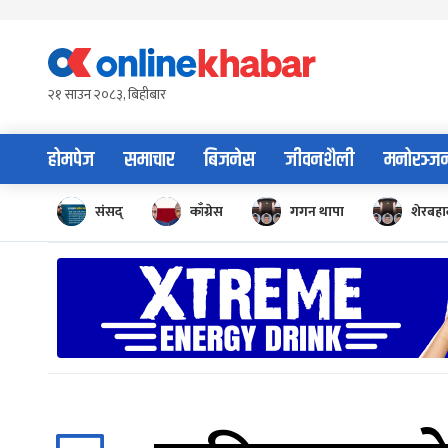
Skip
to
content
२१ साउन २०८३, बिहीबार
होमपेज
समाचार
बिजनेस
जीवनशैली
मनोरञ्ज
संसद्
काँग्रेस
गगन थापा
शेरबहाद