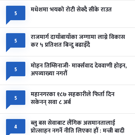
मधेशमा भयको रोटी सेक्दै सीके राउत
५
राजमार्ग दायाँबायाँका जग्गामा लाग्ने विकास
५
कर ५ प्रतिशत बिन्दु बढाइँदै
मोहन तिम्सिनाजी- मार्क्सवाद देववाणी होइन,
५
अपव्याख्या नगरौं
महानगरका १८७ सहकारीले फिर्ता दिन
५
सकेनन् सवा ८ अर्ब
ब्लु बस सेवाबाट लैंगिक असमानतालाई
४
प्रोत्साहन नगर्ने नीति लिएका हौं : मन्त्री बादी