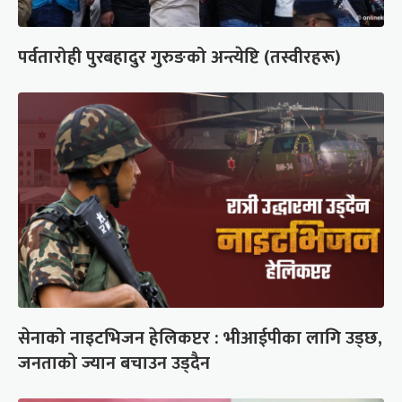
पर्वतारोही पुरबहादुर गुरुङको अन्त्येष्टि (तस्वीरहरू)
सेनाको नाइटभिजन हेलिकप्टर : भीआईपीका लागि उड्छ,
जनताको ज्यान बचाउन उड्दैन