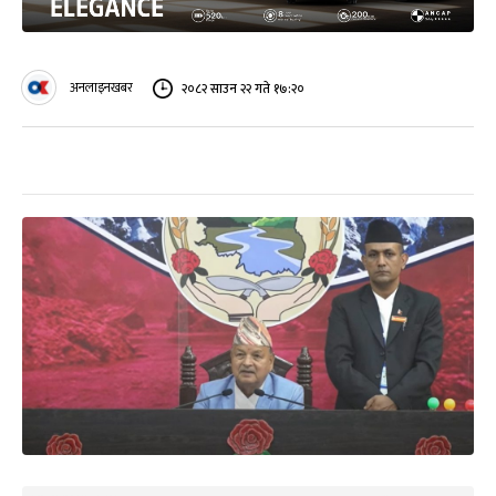
अनलाइनखबर
२०८२ साउन २२ गते १७:२०