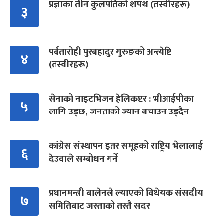
प्रज्ञाका तीन कुलपतिको शपथ (तस्वीरहरू)
३
पर्वतारोही पुरबहादुर गुरुङको अन्त्येष्टि
४
(तस्वीरहरू)
सेनाको नाइटभिजन हेलिकप्टर : भीआईपीका
५
लागि उड्छ, जनताको ज्यान बचाउन उड्दैन
कांग्रेस संस्थापन इतर समूहको राष्ट्रिय भेलालाई
६
देउवाले सम्बोधन गर्ने
प्रधानमन्त्री बालेनले ल्याएको विधेयक संसदीय
७
समितिबाट जस्ताको तस्तै सदर