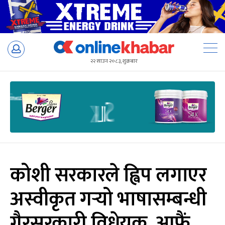
Skip
to
२२ साउन २०८३, शुक्रबार
content
कोशी सरकारले ह्विप लगाएर
अस्वीकृत गर्‍यो भाषासम्बन्धी
गैरसरकारी विधेयक, आफैं