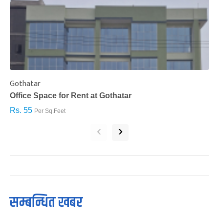
Gothatar
S
Office Space for Rent at Gothatar
H
Rs. 55
R
Per Sq.Feet
‹
›
सम्बन्धित खबर