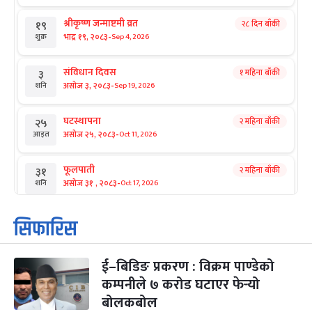
श्रीकृष्ण जन्माष्टमी व्रत
२८ दिन बाँकी
१९
-
भाद्र १९, २०८३
Sep 4, 2026
शुक्र
संविधान दिवस
१ महिना बाँकी
३
-
असोज ३, २०८३
Sep 19, 2026
शनि
घटस्थापना
२ महिना बाँकी
२५
-
असोज २५, २०८३
Oct 11, 2026
आइत
फूलपाती
२ महिना बाँकी
३१
-
असोज ३१ , २०८३
Oct 17, 2026
शनि
कार्तिक सङ्क्रान्ति
२ महिना बाँकी
१
सिफारिस
-
कार्तिक १, २०८३
Oct 18, 2026
आइत
ई–बिडिङ प्रकरण : विक्रम पाण्डेको
महानवमी
२ महिना बाँकी
३
-
कम्पनीले ७ करोड घटाएर फेर्‍यो
कार्तिक ३, २०८३
Oct 20, 2026
मंगल
बोलकबोल