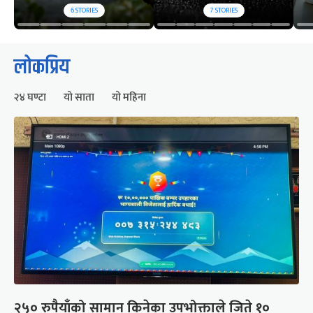
6
STORIES
7
STORIES
लोकप्रिय
२४ घण्टा
यो साता
यो महिना
२५० रुपैयाँको सामान किनेका उपभोक्ताले जिते १०