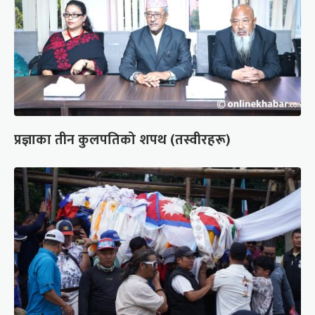
प्रज्ञाका तीन कुलपतिको शपथ (तस्वीरहरू)