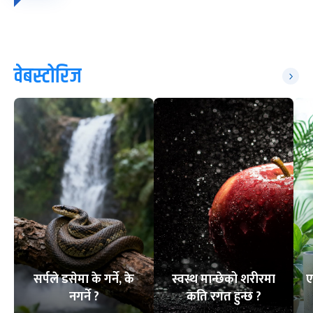
वेबस्टोरिज
सर्पले डसेमा के गर्ने, के
स्वस्थ मान्छेको शरीरमा
ए
नगर्ने ?
कति रगत हुन्छ ?