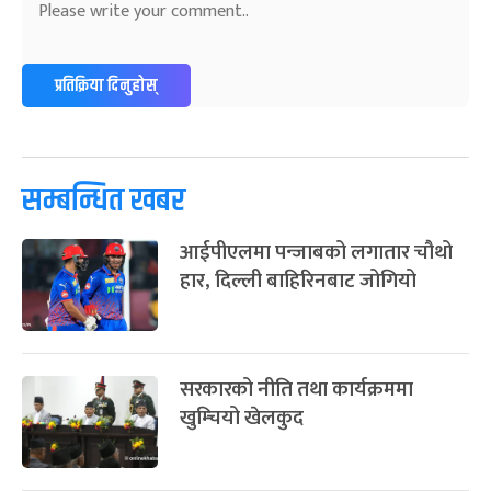
२४
-
फाल्गुन २४, २०८३
Mar 8, 2027
सोम
ग्याल्पो ल्होसार
७ महिना बाँकी
२५
प्रतिक्रिया दिनुहोस्
-
फाल्गुन २५, २०८३
Mar 9, 2027
मंगल
पूर्णिमा व्रत
७ महिना बाँकी
७
-
चैत्र ७, २०८३
Mar 21, 2027
आइत
सम्बन्धित खबर
फागुपूर्णिमा
७ महिना बाँकी
८
आईपीएलमा पन्जाबको लगातार चौथो
-
चैत्र ८, २०८३
Mar 22, 2027
सोम
हार, दिल्ली बाहिरिनबाट जोगियो
सरकारको नीति तथा कार्यक्रममा
खुम्चियो खेलकुद