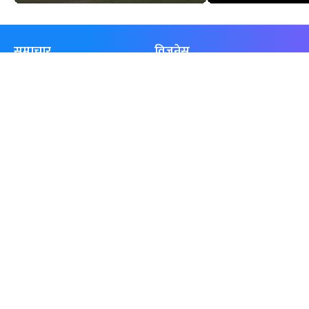
समाचार
विजनेस
समाज
बजार
विचार/ब्लग
पर्यटन
साहित्य
रोजगार
अन्तर्वार्ता
बैँक / वित्त
खेलकुद़़
अटो
जीवनशैली/स्वास्थ्य
सूचना-प्रविधि
प्रवास
अन्तर्राष्ट्रिय
खेलकुद लाईभ
अनलाइनखबर सूची
एनपीएल २०८१
नेपालका ५० प्रभावशाली महिला २०८१
ICC Men T20 World Cup 2024
नेपालका ५० प्रभावशाली महिला २०८०