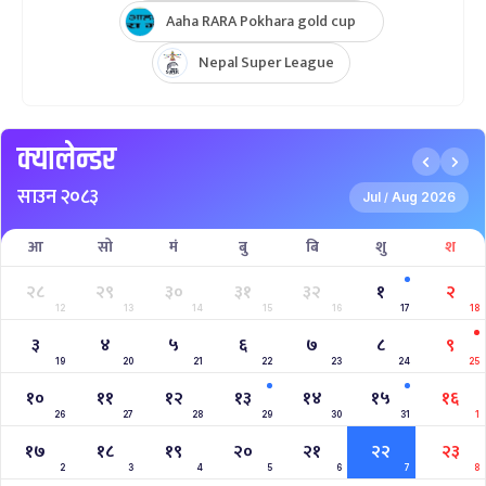
Aaha RARA Pokhara gold cup
Nepal Super League
क्यालेन्डर
साउन २०८३
Jul
Aug 2026
/
आ
सो
मं
बु
बि
शु
श
२८
२९
३०
३१
३२
१
२
12
13
14
15
16
17
18
३
४
५
६
७
८
९
19
20
21
22
23
24
25
१०
११
१२
१३
१४
१५
१६
26
27
28
29
30
31
1
१७
१८
१९
२०
२१
२२
२३
2
3
4
5
6
7
8