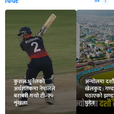
फिचर
सबै
कुशल भुर्तेलको
अन्योलमा दशौँ र
अर्धशतकमा नेपालले
खेलकुद : गण्
बराबरी गर्‍यो टी–२०
पठाएको झण्डा
शृंखला
पुगेन