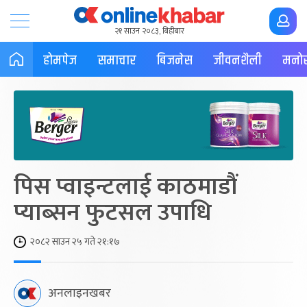
२१ साउन २०८३, बिहीबार
होमपेज
समाचार
बिजनेस
जीवनशैली
मनोर
पिस प्वाइन्टलाई काठमाडौं
प्याब्सन फुटसल उपाधि
२०८२ साउन २५ गते २१:१७
अनलाइनखबर