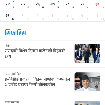
२४
२५
२६
२७
२८
२९
३०
9
10
11
12
13
14
15
३१
१
२
३
४
५
६
16
17
18
19
20
21
22
सिफारिस
विशेष
संसद्को विशेष दिनमा बालेनको बिझाउने
दृश्य
छुटाउनुभयो कि?
ई–बिडिङ प्रकरण : विक्रम पाण्डेको कम्पनीले
७ करोड घटाएर फेर्‍यो बोलकबोल
राष्ट्रिय समाचार