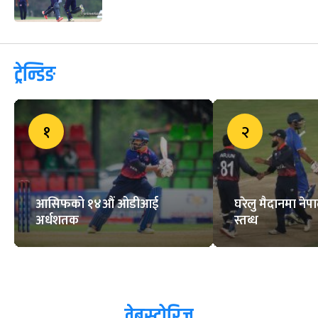
ट्रेन्डिङ
१
२
आसिफको १४औं ओडीआई
घरेलु मैदानमा नेप
अर्धशतक
स्तब्ध
वेबस्टोरिज