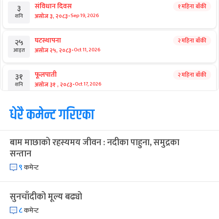
संविधान दिवस
१ महिना बाँकी
३
-
असोज ३, २०८३
Sep 19, 2026
शनि
घटस्थापना
२ महिना बाँकी
२५
-
असोज २५, २०८३
Oct 11, 2026
आइत
फूलपाती
२ महिना बाँकी
३१
-
असोज ३१ , २०८३
Oct 17, 2026
शनि
कार्तिक सङ्क्रान्ति
धेरै कमेन्ट गरिएका
२ महिना बाँकी
१
-
कार्तिक १, २०८३
Oct 18, 2026
आइत
बाम माछाको रहस्यमय जीवन : नदीका पाहुना, समुद्रका
महानवमी
२ महिना बाँकी
३
सन्तान
-
कार्तिक ३, २०८३
Oct 20, 2026
मंगल
९
कमेन्ट
विजयादशमी
२ महिना बाँकी
४
-
कार्तिक ४, २०८३
Oct 21, 2026
बुध
सुनचाँदीको मूल्य बढ्यो
८
कमेन्ट
पापा‌ङ्कुशा एकादशी व्रत
२ महिना बाँकी
५