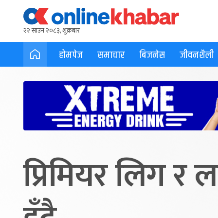
२२ साउन २०८३, शुक्रबार
होमपेज
समाचार
बिजनेस
जीवनशैली
प्रिमियर लिग र