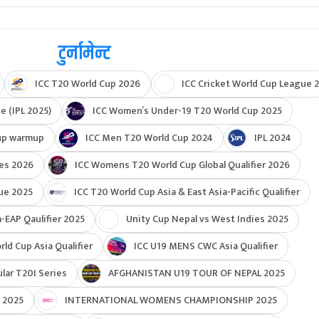
टुर्नामेन्ट
ICC T20 World Cup 2026
ICC Cricket World Cup League 2
e (IPL 2025)
ICC Women’s Under-19 T20 World Cup 2025
up warmup
ICC Men T20 World Cup 2024
IPL 2024
ies 2026
ICC Womens T20 World Cup Global Qualifier 2026
ue 2025
ICC T20 World Cup Asia & East Asia-Pacific Qualifier
-EAP Qaulifier 2025
Unity Cup Nepal vs West Indies 2025
d Cup Asia Qualifier
ICC U19 MENS CWC Asia Qualifier
ar T20I Series
AFGHANISTAN U19 TOUR OF NEPAL 2025
 2025
INTERNATIONAL WOMENS CHAMPIONSHIP 2025