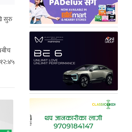
 सुरु
थबीच
ी १२:४५