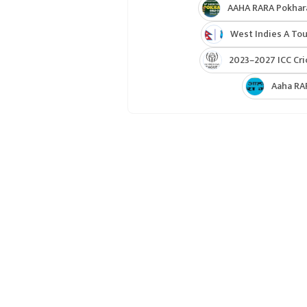
AAHA RARA Pokhar
West Indies A Tou
2023–2027 ICC Cri
Aaha RA