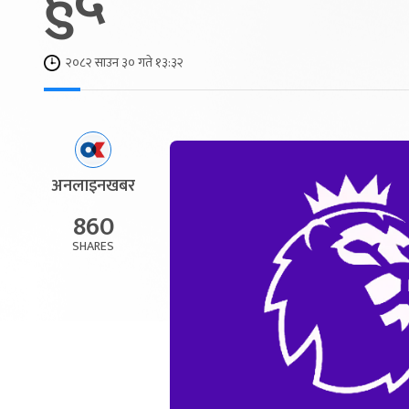
हुँदै
२०८२ साउन ३० गते १३:३२
अनलाइनखबर
860
SHARES