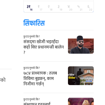
३१
१
२
३
४
५
६
16
17
18
19
20
21
22
सिफारिस
छुटाउनुभयो कि?
संसद्‌मा खोजी भइरहँदा
कहाँ थिए प्रधानमन्त्री बालेन
?
छुटाउनुभयो कि?
७८४ प्राध्यापक : तलब
त्रिविमा बुझ्छन्, काम
नको
निजीमा गर्छन्
छुटाउनुभयो कि?
संस्थापन इतरलाई