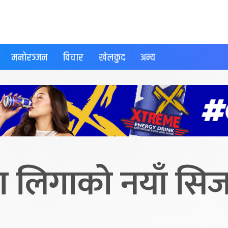
मनोरञ्जन
विचार
खेलकुद
अन्य
 ला लिगाको नयाँ स