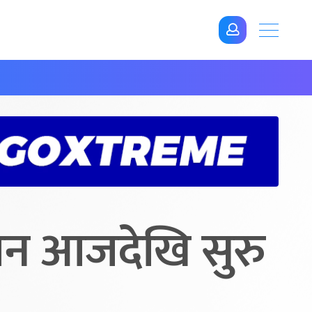
िजन आजदेखि सुरु