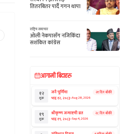
तितरबितर पार्दै गगन थापा
राष्ट्रिय समाचार
ओली नेकपासँग नजिकिँदा
सशंकित कांग्रेस
आगामी बिदाहरु
जनै पूर्णिमा
२१ दिन बाँकी
१२
-
भाद्र १२, २०८३
Aug 28, 2026
शुक्र
श्रीकृष्ण जन्माष्टमी व्रत
२८ दिन बाँकी
१९
-
भाद्र १९, २०८३
Sep 4, 2026
शुक्र
संविधान दिवस