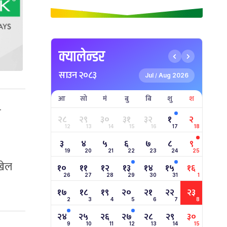
क्यालेन्डर
साउन २०८३
Jul
Aug 2026
/
आ
सो
मं
बु
बि
शु
श
ि
२८
२९
३०
३१
३२
१
२
12
13
14
15
16
17
18
३
४
५
६
७
८
९
19
20
21
22
23
24
25
खेल
१०
११
१२
१३
१४
१५
१६
26
27
28
29
30
31
1
१७
१८
१९
२०
२१
२२
२३
2
3
4
5
6
7
8
२४
२५
२६
२७
२८
२९
३०
9
10
11
12
13
14
15