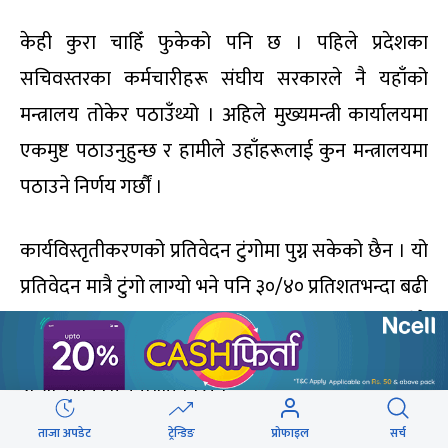
केही कुरा चाहिँ फुकेको पनि छ । पहिले प्रदेशका
सचिवस्तरका कर्मचारीहरू संघीय सरकारले नै यहाँको
मन्त्रालय तोकेर पठाउँथ्यो । अहिले मुख्यमन्त्री कार्यालयमा
एकमुष्ट पठाउनुहुन्छ र हामीले उहाँहरूलाई कुन मन्त्रालयमा
पठाउने निर्णय गर्छौं ।
कार्यविस्तृतीकरणको प्रतिवेदन टुंगोमा पुग्न सकेको छैन । यो
प्रतिवेदन मात्रै टुंगो लाग्यो भने पनि ३०/४० प्रतिशतभन्दा बढी
काम गर्न सकिन्थ्यो । निजामती ऐनको प्रक्रिया पनि धेरै
अगाडि बढिसकेको छ । कुलिङ पिरियड विवादका कारण
अन्योल भने सिर्जना भएको छ ।
ताजा अपडेट
ट्रेन्डिङ
प्रोफाइल
सर्च