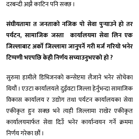
दरबन्दी अझै काटिन पनि सक्छ ।
संघीयतामा
त
जनताको
नजिक
पो
सेवा
पु
र्‍
याउने
हो
तर
पर्यटन
,
सामाजिक जस्ता
कार्यालयमा
सेवा
लिन
एक
जिल्लाबाट
अर्को
जिल्लामा
जानुपर्ने
गरी
मर्ज
गरियो
भनेर
टिप्पणी
भएपछि
केही
निर्णय
सच्याउनुभएको
हो
?
सुरुमा हामीले डिभिजनको कन्सेप्टमा लैजाने भनेर सोचेका
थियौं । एउटा कार्यालयले दुईवटा जिल्ला हेर्नुभन्दा सामाजिक
विकास कार्यालय र उद्योग तथा पर्यटन कार्यालयका सेवा
एकीकृत हुन सक्छ भने त्यही जिल्लामा राखेर एकीकृत
कार्यालयमार्फत सेवा दिउँ भनेर कार्यान्वयन गर्ने क्रममा
निर्णय गरेका छौं ।