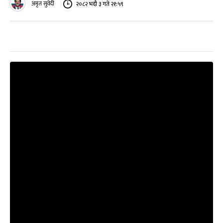
अमृत सुवेदी
२०८२ भदौ ३ गते २१:५९