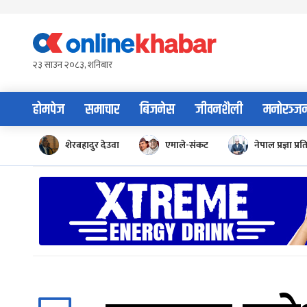
Skip
to
content
२३ साउन २०८३, शनिबार
होमपेज
समाचार
बिजनेस
जीवनशैली
मनोरञ्ज
शेरबहादुर देउवा
एमाले-संकट
नेपाल प्रज्ञा प्रत