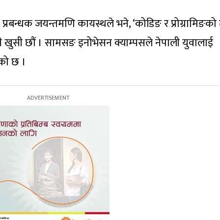
रबन्धक जयन्तमणि कायस्थले भने, ‘कोडिङ र प्रोग्रामिङको ते
 खुसी छौं । सामसङ इनोभेसन क्याम्पसले नेपाली युवालाई
को छ ।