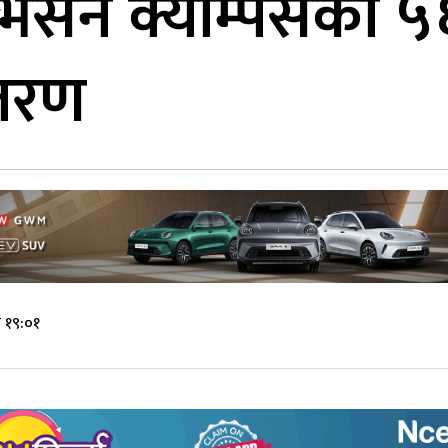
सन क्याम्पसका ५६ व
ितरण
 १९:०१