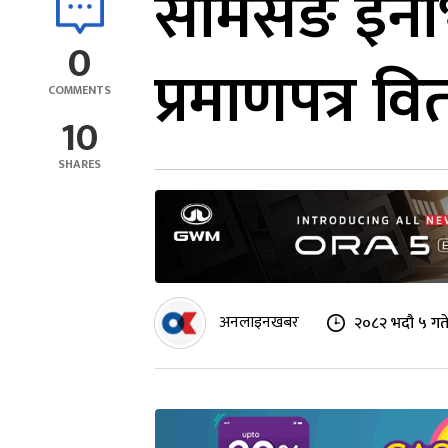
सामसङ इनोभे
0
प्रमाणपत्र व
COMMENTS
10
SHARES
अनलाइनखबर
२०८२ भदौ ५ गते