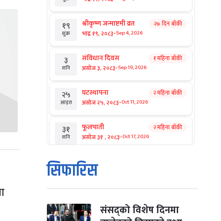
श्रीकृष्ण जन्माष्टमी व्रत
२७ दिन बाँकी
१९
-
भाद्र १९, २०८३
Sep 4, 2026
शुक्र
संविधान दिवस
१ महिना बाँकी
३
-
असोज ३, २०८३
Sep 19, 2026
शनि
घटस्थापना
२ महिना बाँकी
२५
-
असोज २५, २०८३
Oct 11, 2026
आइत
फूलपाती
२ महिना बाँकी
३१
-
असोज ३१ , २०८३
Oct 17, 2026
शनि
कार्तिक सङ्क्रान्ति
२ महिना बाँकी
१
सिफारिस
-
कार्तिक १, २०८३
Oct 18, 2026
आइत
ना
महानवमी
२ महिना बाँकी
३
-
कार्तिक ३, २०८३
Oct 20, 2026
मंगल
संसद्को विशेष दिनमा