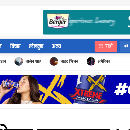
न
विचार
खेलकुद
अन्य
पात्रो
िष्ठान
बालेन शाह
नाइट भिजन
अमेरिका