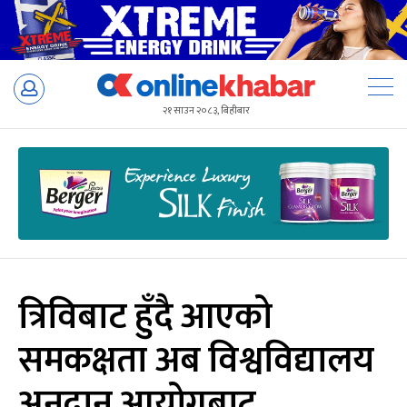
Skip
to
२१ साउन २०८३, बिहीबार
content
त्रिविबाट हुँदै आएको
समकक्षता अब विश्वविद्यालय
अनुदान आयोगबाट