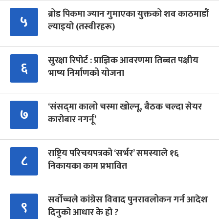
ब्रोड पिकमा ज्यान गुमाएका युक्तको शव काठमाडौं
५
ल्याइयो (तस्वीरहरू)
सुरक्षा रिपोर्ट : प्राज्ञिक आवरणमा तिब्बत पक्षीय
६
भाष्य निर्माणको योजना
‘संसद्‍मा कालो चस्मा खोल्नू, बैठक चल्दा सेयर
७
कारोबार नगर्नू’
राष्ट्रिय परिचयपत्रको ‘सर्भर’ समस्याले १६
८
निकायका काम प्रभावित
सर्वोच्चले कांग्रेस विवाद पुनरावलोकन गर्न आदेश
९
दिनुको आधार के हो ?