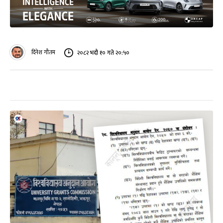
दिनेश गौतम
२०८२ भदौ १० गते २०:५०