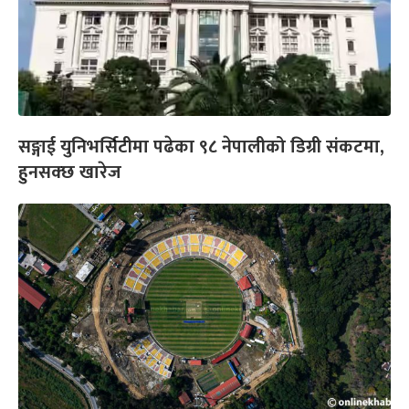
सङ्गाई युनिभर्सिटीमा पढेका ९८ नेपालीको डिग्री संकटमा,
हुनसक्छ खारेज