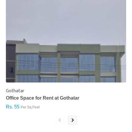
Gothatar
S
Office Space for Rent at Gothatar
H
Rs. 55
R
Per Sq.Feet
‹
›