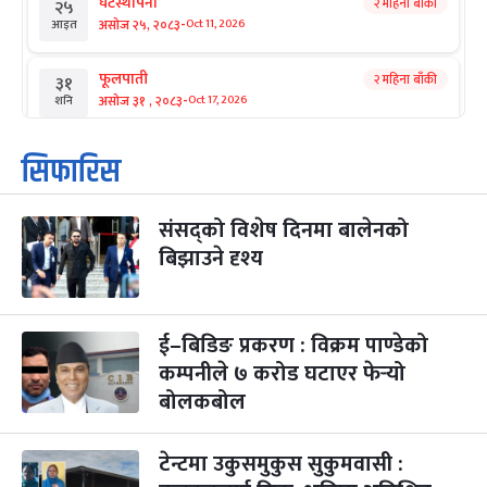
घटस्थापना
२ महिना बाँकी
२५
-
असोज २५, २०८३
Oct 11, 2026
आइत
फूलपाती
२ महिना बाँकी
३१
-
असोज ३१ , २०८३
Oct 17, 2026
शनि
कार्तिक सङ्क्रान्ति
२ महिना बाँकी
१
सिफारिस
-
कार्तिक १, २०८३
Oct 18, 2026
आइत
संसद्को विशेष दिनमा बालेनको
महानवमी
२ महिना बाँकी
३
-
बिझाउने दृश्य
कार्तिक ३, २०८३
Oct 20, 2026
मंगल
विजयादशमी
२ महिना बाँकी
४
-
कार्तिक ४, २०८३
Oct 21, 2026
बुध
ई–बिडिङ प्रकरण : विक्रम पाण्डेको
कम्पनीले ७ करोड घटाएर फेर्‍यो
पापा‌ङ्कुशा एकादशी व्रत
२ महिना बाँकी
५
बोलकबोल
-
कार्तिक ५, २०८३
Oct 22, 2026
बिहि
टेन्टमा उकुसमुकुस सुकुमवासी :
कुकुर तिहार
३ महिना बाँकी
२२
-
कार्तिक २२, २०८३
Nov 8, 2026
आइत