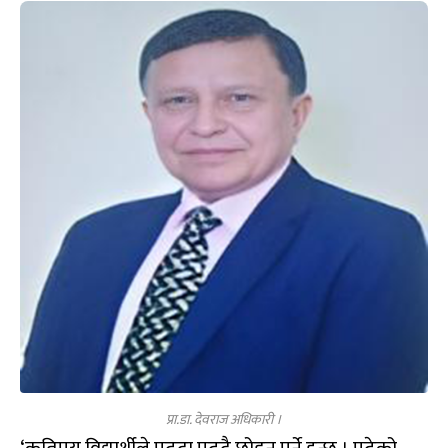
प्रा.डा. देवराज अधिकारी ।