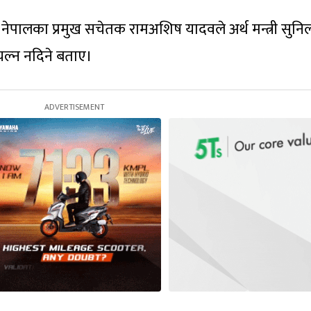
पा नेपालका प्रमुख सचेतक रामअशिष यादवले अर्थ मन्त्री सुन
ल्न नदिने बताए।