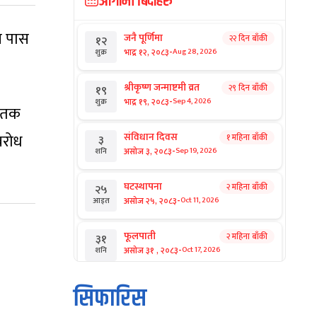
आगामी बिदाहरु
च पास
जनै पूर्णिमा
२२ दिन बाँकी
१२
-
भाद्र १२, २०८३
Aug 28, 2026
शुक्र
श्रीकृष्ण जन्माष्टमी व्रत
२९ दिन बाँकी
१९
-
भाद्र १९, २०८३
Sep 4, 2026
शुक्र
चेतक
वरोध
संविधान दिवस
१ महिना बाँकी
३
-
असोज ३, २०८३
Sep 19, 2026
शनि
घटस्थापना
२ महिना बाँकी
२५
-
असोज २५, २०८३
Oct 11, 2026
आइत
फूलपाती
२ महिना बाँकी
३१
-
असोज ३१ , २०८३
Oct 17, 2026
शनि
कार्तिक सङ्क्रान्ति
२ महिना बाँकी
१
सिफारिस
-
कार्तिक १, २०८३
Oct 18, 2026
आइत