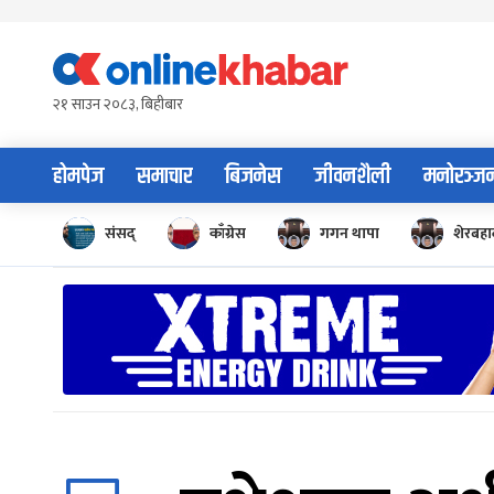
Skip
to
content
२१ साउन २०८३, बिहीबार
होमपेज
समाचार
बिजनेस
जीवनशैली
मनोरञ्ज
संसद्
काँग्रेस
गगन थापा
शेरबहाद