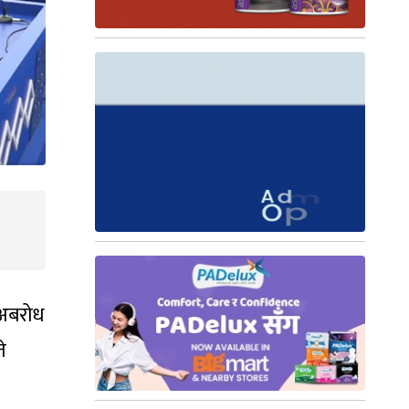
 अबरोध
े