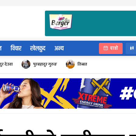
न
विचार
खेलकुद
अन्य
पात्रो
ुर देउवा
पुरबहादुर गुरुङ
तिब्बत