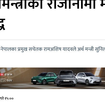
्त्रीको राजीनामा माग्
ध
सपा नेपालका प्रमुख सचेतक रामअशिष यादवले अर्थ मन्त्री
गते १५:००