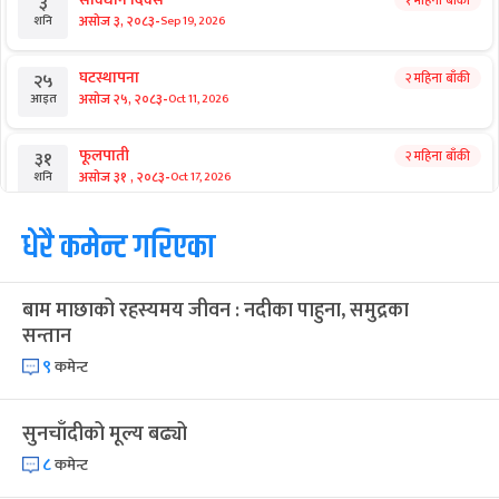
३
-
असोज ३, २०८३
Sep 19, 2026
शनि
घटस्थापना
२ महिना बाँकी
२५
-
असोज २५, २०८३
Oct 11, 2026
आइत
फूलपाती
२ महिना बाँकी
३१
-
असोज ३१ , २०८३
Oct 17, 2026
शनि
कार्तिक सङ्क्रान्ति
धेरै कमेन्ट गरिएका
२ महिना बाँकी
१
-
कार्तिक १, २०८३
Oct 18, 2026
आइत
बाम माछाको रहस्यमय जीवन : नदीका पाहुना, समुद्रका
महानवमी
२ महिना बाँकी
३
सन्तान
-
कार्तिक ३, २०८३
Oct 20, 2026
मंगल
९
कमेन्ट
विजयादशमी
२ महिना बाँकी
४
-
कार्तिक ४, २०८३
Oct 21, 2026
बुध
सुनचाँदीको मूल्य बढ्यो
८
कमेन्ट
पापा‌ङ्कुशा एकादशी व्रत
२ महिना बाँकी
५
-
कार्तिक ५, २०८३
Oct 22, 2026
बिहि