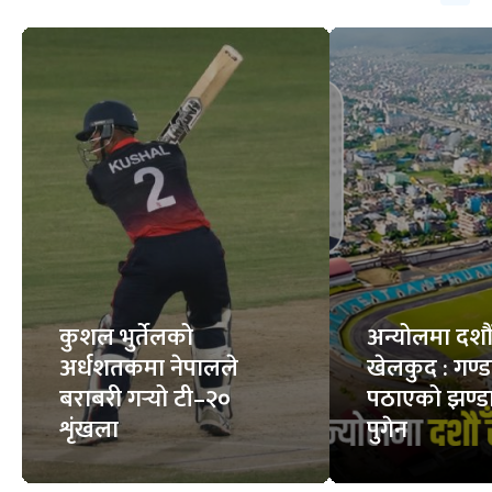
कुशल भुर्तेलको
अन्योलमा दशौँ र
अर्धशतकमा नेपालले
खेलकुद : गण्
बराबरी गर्‍यो टी–२०
पठाएको झण्डा
शृंखला
पुगेन