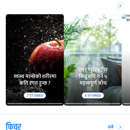
एयर प्युरिफायर
स्वस्थ मान्छेको शरीरमा
किन्नुअघि गर्ने ५
कति रगत हुन्छ ?
महत्त्वपूर्ण जाँच
7
STORIES
6
STORIES
फिचर
सबै