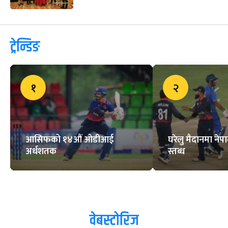
ट्रेन्डिङ
१
२
आसिफको १४औं ओडीआई
घरेलु मैदानमा नेप
अर्धशतक
स्तब्ध
वेबस्टोरिज