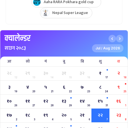
Aaha RARA Pokhara gold cup
Nepal Super League
क्यालेन्डर
साउन २०८३
Jul
Aug 2026
/
आ
सो
मं
बु
बि
शु
श
२८
२९
३०
३१
३२
१
२
12
13
14
15
16
17
18
३
४
५
६
७
८
९
19
20
21
22
23
24
25
१०
११
१२
१३
१४
१५
१६
26
27
28
29
30
31
1
१७
१८
१९
२०
२१
२२
२३
2
3
4
5
6
7
8