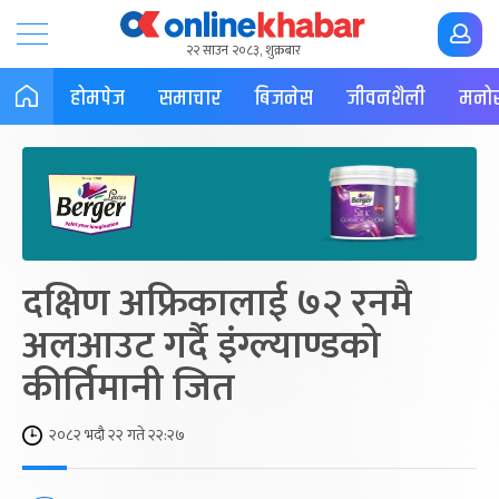
२२ साउन २०८३, शुक्रबार
होमपेज
समाचार
बिजनेस
जीवनशैली
मनोर
दक्षिण अफ्रिकालाई ७२ रनमै
अलआउट गर्दै इंग्ल्याण्डको
कीर्तिमानी जित
२०८२ भदौ २२ गते २२:२७