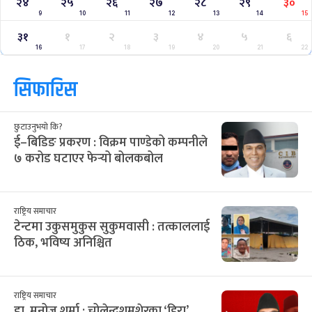
२४
२५
२६
२७
२८
२९
३०
9
10
11
12
13
14
15
३१
१
२
३
४
५
६
16
17
18
19
20
21
22
सिफारिस
छुटाउनुभयो कि?
ई–बिडिङ प्रकरण : विक्रम पाण्डेको कम्पनीले
७ करोड घटाएर फेर्‍यो बोलकबोल
राष्ट्रिय समाचार
टेन्टमा उकुसमुकुस सुकुमवासी : तत्काललाई
ठिक, भविष्य अनिश्चित
राष्ट्रिय समाचार
डा. मनोज शर्मा : चोलेन्द्रशमशेरका ‘हिरा’