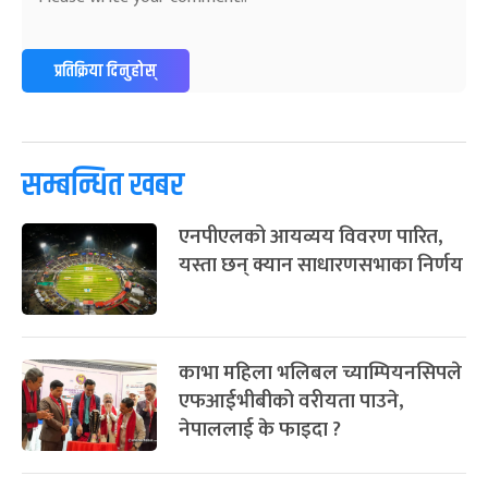
-
फाल्गुन २४, २०८३
Mar 8, 2027
सोम
ग्याल्पो ल्होसार
७ महिना बाँकी
२५
प्रतिक्रिया दिनुहोस्
-
फाल्गुन २५, २०८३
Mar 9, 2027
मंगल
पूर्णिमा व्रत
७ महिना बाँकी
७
-
चैत्र ७, २०८३
Mar 21, 2027
आइत
सम्बन्धित खबर
फागुपूर्णिमा
७ महिना बाँकी
८
एनपीएलको आयव्यय विवरण पारित,
-
चैत्र ८, २०८३
Mar 22, 2027
सोम
यस्ता छन् क्यान साधारणसभाका निर्णय
काभा महिला भलिबल च्याम्पियनसिपले
एफआईभीबीको वरीयता पाउने,
नेपाललाई के फाइदा ?