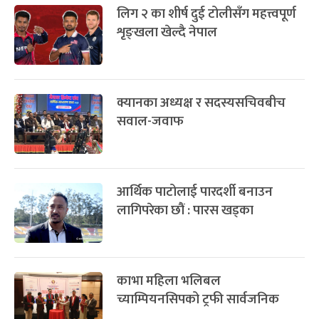
लिग २ का शीर्ष दुई टोलीसँग महत्त्वपूर्ण
शृङ्खला खेल्दै नेपाल
क्यानका अध्यक्ष र सदस्यसचिवबीच
सवाल-जवाफ
आर्थिक पाटोलाई पारदर्शी बनाउन
लागिपरेका छौं : पारस खड्का
काभा महिला भलिबल
च्याम्पियनसिपको ट्रफी सार्वजनिक