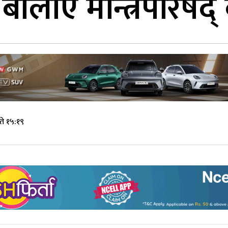
ले बोलाए मन्त्रिपरिषद
े १५:१९