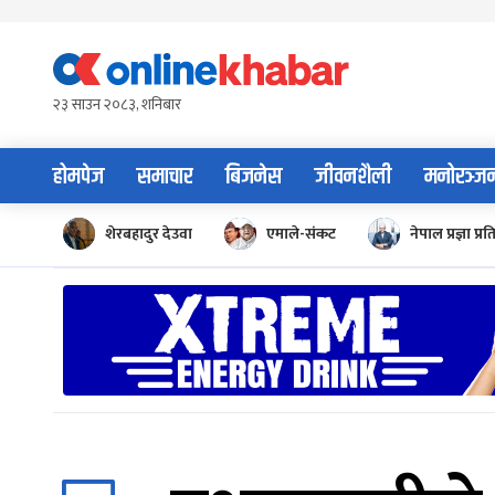
Skip
to
content
२३ साउन २०८३, शनिबार
होमपेज
समाचार
बिजनेस
जीवनशैली
मनोरञ्ज
शेरबहादुर देउवा
एमाले-संकट
नेपाल प्रज्ञा प्रत