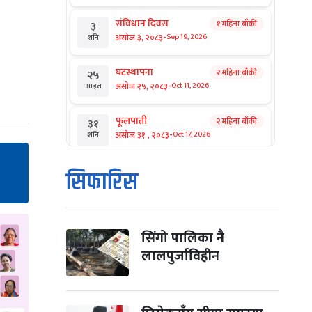
संविधान दिवस
१ महिना बाँकी
३
-
असोज ३, २०८३
Sep 19, 2026
शनि
घटस्थापना
२ महिना बाँकी
२५
-
असोज २५, २०८३
Oct 11, 2026
आइत
फूलपाती
२ महिना बाँकी
३१
-
असोज ३१ , २०८३
Oct 17, 2026
शनि
कार्तिक सङ्क्रान्ति
२ महिना बाँकी
१
सिफारिस
-
कार्तिक १, २०८३
Oct 18, 2026
आइत
महानवमी
२ महिना बाँकी
३
-
कार्तिक ३, २०८३
Oct 20, 2026
मंगल
सिंगो पालिका नै
लालपुर्जाविहीन
विजयादशमी
२ महिना बाँकी
४
-
कार्तिक ४, २०८३
Oct 21, 2026
बुध