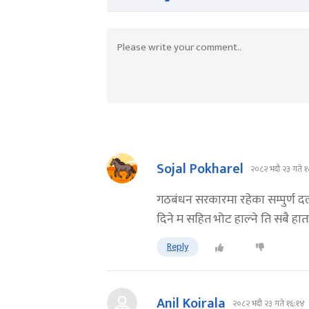
Sojal Pokharel
२०८२ भदौ २३ गते १
गठबंधन सरकारमा रहेका सम्पुर्ण द
दिने म सहित भोट हाल्ने ति सबै हात
Reply
Anil Koirala
२०८२ भदौ २३ गते १६:१४