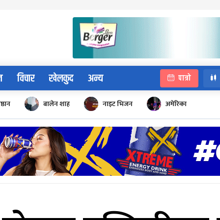
न
विचार
खेलकुद
अन्य
पात्रो
िष्ठान
बालेन शाह
नाइट भिजन
अमेरिका