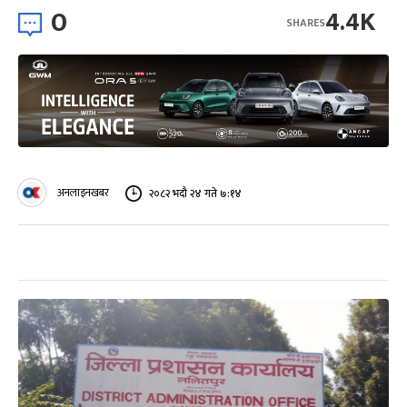
0
4.4K
SHARES
अनलाइनखबर
२०८२ भदौ २४ गते ७:१४