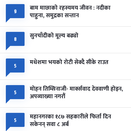
बाम माछाको रहस्यमय जीवन : नदीका
फागुपूर्णिमा
७ महिना बाँकी
८
९
पाहुना, समुद्रका सन्तान
-
चैत्र ८, २०८३
Mar 22, 2027
सोम
सुनचाँदीको मूल्य बढ्यो
८
मधेशमा भयको रोटी सेक्दै सीके राउत
५
मोहन तिम्सिनाजी- मार्क्सवाद देववाणी होइन,
५
अपव्याख्या नगरौं
महानगरका १८७ सहकारीले फिर्ता दिन
५
सकेनन् सवा ८ अर्ब