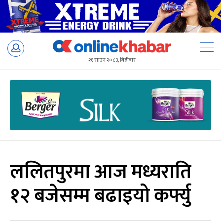
Skip
to
२१ साउन २०८३, बिहीबार
content
ललितपुरमा आज मध्यराति
१२ बजेसम्म बढाइयो कर्फ्यु