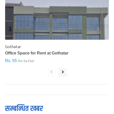
Gothatar
S
Office Space for Rent at Gothatar
H
Rs. 55
R
Per Sq.Feet
‹
›
सम्बन्धित खबर