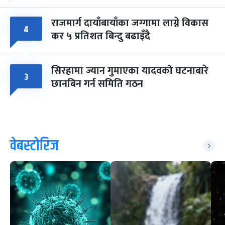
राजमार्ग दायाँबायाँका जग्गामा लाग्ने विकास
४
कर ५ प्रतिशत बिन्दु बढाइँदै
सिरहामा ज्यान गुमाएका यादवको घटनाबारे
३
छानबिन गर्न समिति गठन
वेबस्टोरिज