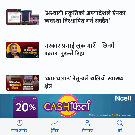
‘अस्थायी प्रकृतिको अध्यादेशले ऐनको
व्यवस्था विस्थापित गर्न सक्दैन’
सरकार-प्रसाईं लुकामारी : छिनमै
पक्राउ, तुरुन्तै रिहा
‘कामचलाउ’ नेतृत्वले थलियो स्वास्थ्य
क्षेत्र
पूर्णबहादुर-शेखर : पार्टी सभापति
ताक्थे, विभाजनको संघारमा
शशांकलाई अघि सारे
ताजा अपडेट
ट्रेन्डिङ
प्रोफाइल
सर्च