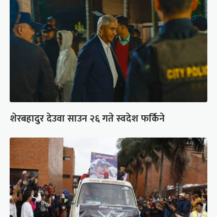
शेरबहादुर देउवा साउन २६ गते स्वदेश फर्किने