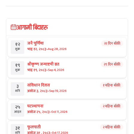
आगामी बिदाहरु
जनै पूर्णिमा
२२ दिन बाँकी
१२
-
भाद्र १२, २०८३
Aug 28, 2026
शुक्र
श्रीकृष्ण जन्माष्टमी व्रत
२९ दिन बाँकी
१९
-
भाद्र १९, २०८३
Sep 4, 2026
शुक्र
संविधान दिवस
१ महिना बाँकी
३
-
असोज ३, २०८३
Sep 19, 2026
शनि
घटस्थापना
२ महिना बाँकी
२५
-
असोज २५, २०८३
Oct 11, 2026
आइत
फूलपाती
२ महिना बाँकी
३१
-
असोज ३१ , २०८३
Oct 17, 2026
शनि