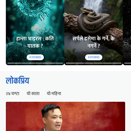
हान्ता भाइरस : कति
सर्पले डसेमा के गर्ने, के
घातक ?
नगर्ने ?
8
STORIES
6
STORIES
लोकप्रिय
२४ घण्टा
यो साता
यो महिना