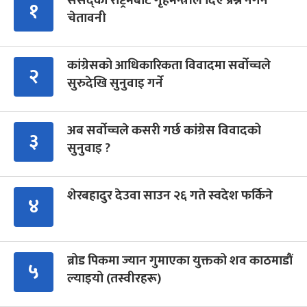
संसद्को रोष्ट्रमबाटै गृहमन्त्रीले दिए प्रश्न नगर्न
१
चेतावनी
कांग्रेसको आधिकारिकता विवादमा सर्वोच्चले
२
सुरुदेखि सुनुवाइ गर्ने
अब सर्वोच्चले कसरी गर्छ कांग्रेस विवादको
३
सुनुवाइ ?
शेरबहादुर देउवा साउन २६ गते स्वदेश फर्किने
४
ब्रोड पिकमा ज्यान गुमाएका युक्तको शव काठमाडौं
५
ल्याइयो (तस्वीरहरू)