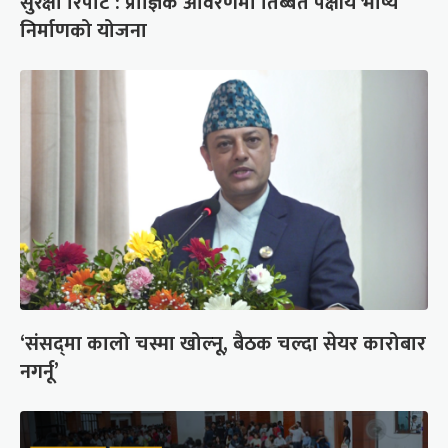
सुरक्षा रिपोर्ट : प्राज्ञिक आवरणमा तिब्बत पक्षीय भाष्य
निर्माणको योजना
‘संसद्‍मा कालो चस्मा खोल्नू, बैठक चल्दा सेयर कारोबार
नगर्नू’