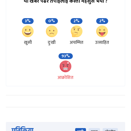
यो खबर पढेर तपाईलाई कस्तो महसुस भयो ?
3%
0%
2%
2%
खुसी
दुःखी
अचम्मित
उत्साहित
93%
आक्रोशित