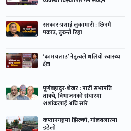
व्यवस्था विस्थापित गर्न सक्दैन’
सरकार-प्रसाईं लुकामारी : छिनमै
पक्राउ, तुरुन्तै रिहा
‘कामचलाउ’ नेतृत्वले थलियो स्वास्थ्य
क्षेत्र
पूर्णबहादुर-शेखर : पार्टी सभापति
ताक्थे, विभाजनको संघारमा
शशांकलाई अघि सारे
कप्तानगञ्जमा झिल्को, गोलबजारमा
डढेलो