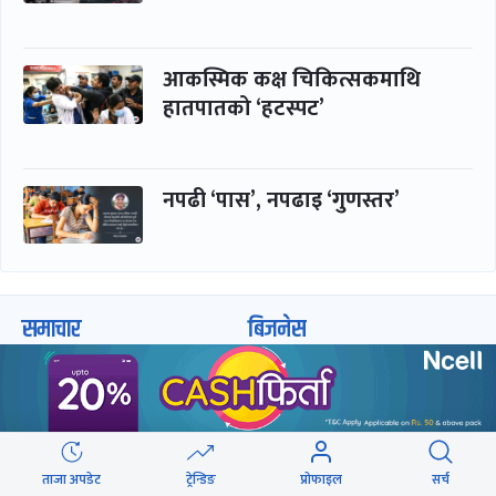
आकस्मिक कक्ष चिकित्सकमाथि
हातपातको ‘हटस्पट’
नपढी ‘पास’, नपढाइ ‘गुणस्तर’
समाचार
बिजनेस
समाज
बजार
विचार/ब्लग
पर्यटन
साहित्य
रोजगार
अन्तर्वार्ता
बैंक / वित्त
ताजा अपडेट
ट्रेन्डिङ
प्रोफाइल
सर्च