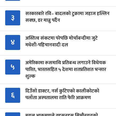
सरकारबारे रवि– बादलको टुक्रामा जहाज हल्लिन
३
सक्छ, डर मान्नु पर्दैन
अस्तित्व संकटमा परेपछि मोर्चाबन्दीमा जुटे
४
मधेशी-पहिचानवादी दल
अमेरिकामा रूसमाथि प्रतिबन्ध लगाउने विधेयक
५
पारित, भारतसहित ५ देशमा शतप्रतिशत भन्सार
शुल्क
दिउँसो डाक्टर, नर्स कुटिएको कालीकोटको
६
पलाँता अस्पतालमा राति फेरि आक्रमण
मुगल आक्रमणले तहसनहस सिम्रौनगढको