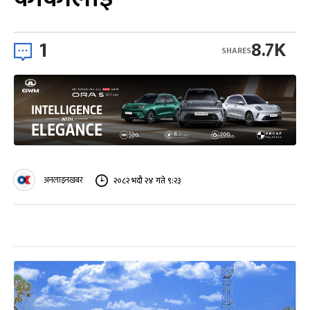
1
8.7K
SHARES
अनलाइनखबर
२०८२ भदौ २४ गते ९:२३