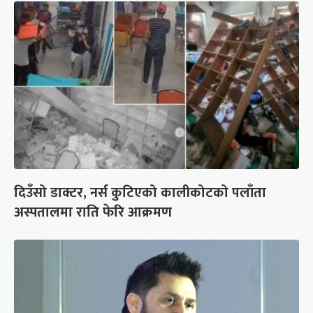
दिउँसो डाक्टर, नर्स कुटिएको कालीकोटको पलाँता
अस्पतालमा राति फेरि आक्रमण