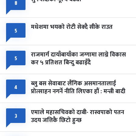
८
मधेशमा भयको रोटी सेक्दै सीके राउत
५
राजमार्ग दायाँबायाँका जग्गामा लाग्ने विकास
५
कर ५ प्रतिशत बिन्दु बढाइँदै
ब्लु बस सेवाबाट लैंगिक असमानतालाई
४
प्रोत्साहन नगर्ने नीति लिएका हौं : मन्त्री बादी
एमाले महासचिवको दाबी- रास्वपाको पतन
३
उदय जत्तिकै छिटो हुन्छ