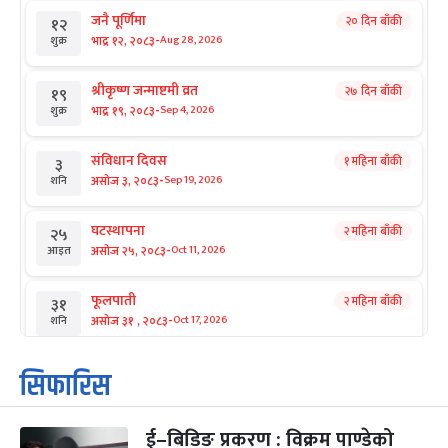
जनै पूर्णिमा
२० दिन बाँकी
१२
-
भाद्र १२, २०८३
Aug 28, 2026
शुक्र
श्रीकृष्ण जन्माष्टमी व्रत
२७ दिन बाँकी
१९
-
भाद्र १९, २०८३
Sep 4, 2026
शुक्र
संविधान दिवस
१ महिना बाँकी
३
-
असोज ३, २०८३
Sep 19, 2026
शनि
घटस्थापना
२ महिना बाँकी
२५
-
असोज २५, २०८३
Oct 11, 2026
आइत
फूलपाती
२ महिना बाँकी
३१
-
असोज ३१ , २०८३
Oct 17, 2026
शनि
कार्तिक सङ्क्रान्ति
२ महिना बाँकी
१
सिफारिस
-
कार्तिक १, २०८३
Oct 18, 2026
आइत
ई–बिडिङ प्रकरण : विक्रम पाण्डेको
महानवमी
२ महिना बाँकी
३