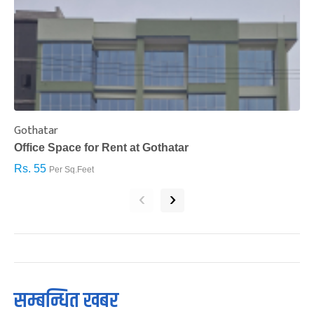
Gothatar
S
Office Space for Rent at Gothatar
H
Rs. 55
R
Per Sq.Feet
‹
›
सम्बन्धित खबर