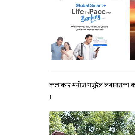
कलाकार मनोज गजुरेल लगायतका कल
।