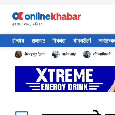
Skip
to
content
२३ साउन २०८३, शनिबार
होमपेज
समाचार
बिजनेस
जीवनशैली
मनोरञ्ज
शेरबहादुर देउवा
बालेन शाह
रवि लामिछाने