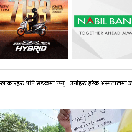
ाकारहरु पनि सडकमा छन् । उनीहरु हरेक अस्पतालमा ज