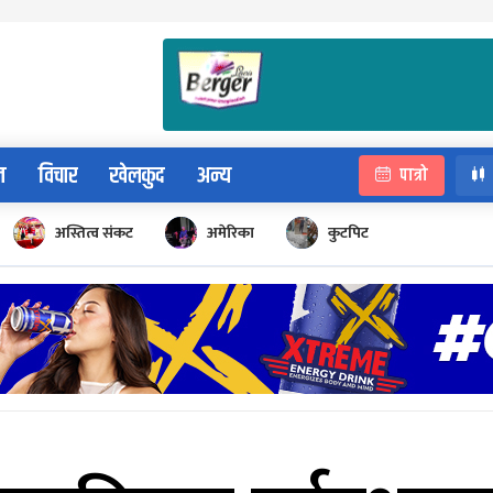
न
विचार
खेलकुद
अन्य
पात्रो
अस्तित्व संकट
अमेरिका
कुटपिट