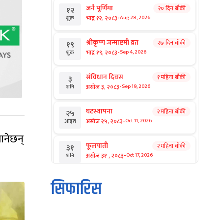
जनै पूर्णिमा
२० दिन बाँकी
१२
-
भाद्र १२, २०८३
Aug 28, 2026
शुक्र
श्रीकृष्ण जन्माष्टमी व्रत
२७ दिन बाँकी
१९
-
भाद्र १९, २०८३
Sep 4, 2026
शुक्र
संविधान दिवस
१ महिना बाँकी
३
-
असोज ३, २०८३
Sep 19, 2026
शनि
घटस्थापना
२ महिना बाँकी
२५
-
असोज २५, २०८३
Oct 11, 2026
आइत
ानेछन्
फूलपाती
२ महिना बाँकी
३१
-
असोज ३१ , २०८३
Oct 17, 2026
शनि
कार्तिक सङ्क्रान्ति
२ महिना बाँकी
१
सिफारिस
-
कार्तिक १, २०८३
Oct 18, 2026
आइत
महानवमी
२ महिना बाँकी
३