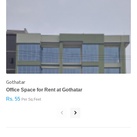
Gothatar
S
Office Space for Rent at Gothatar
H
Rs. 55
R
Per Sq.Feet
‹
›