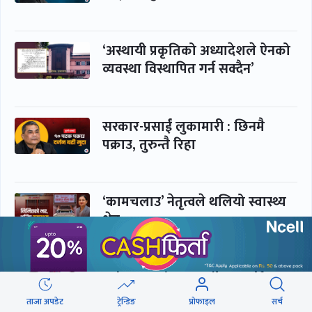
‘अस्थायी प्रकृतिको अध्यादेशले ऐनको
व्यवस्था विस्थापित गर्न सक्दैन’
सरकार-प्रसाईं लुकामारी : छिनमै
पक्राउ, तुरुन्तै रिहा
‘कामचलाउ’ नेतृत्वले थलियो स्वास्थ्य
क्षेत्र
पूर्णबहादुर-शेखर : पार्टी सभापति
ताक्थे, विभाजनको संघारमा
ताजा अपडेट
ट्रेन्डिङ
प्रोफाइल
सर्च