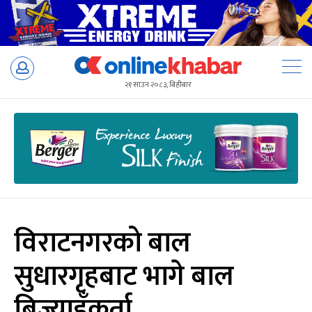
Skip
to
२१ साउन २०८३, बिहीबार
content
विराटनगरको बाल
सुधारगृहबाट भागे बाल
बिज्याइँकर्ता