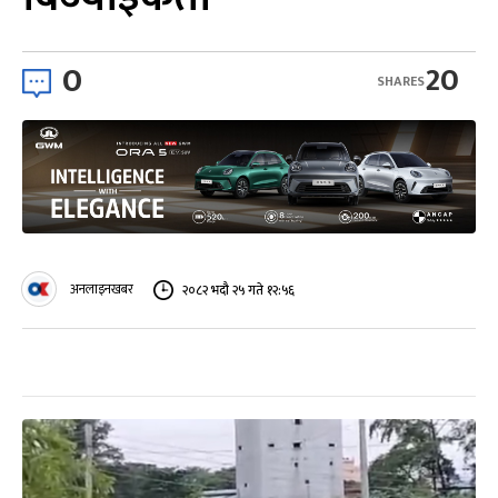
0
20
SHARES
अनलाइनखबर
२०८२ भदौ २५ गते १२:५६