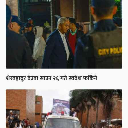
शेरबहादुर देउवा साउन २६ गते स्वदेश फर्किने