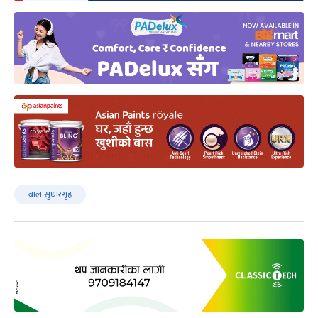
बाल सुधारगृह