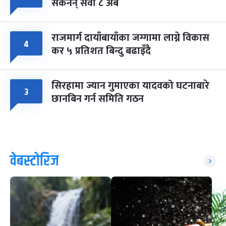
सकेनन् सवा ८ अर्ब
राजमार्ग दायाँबायाँका जग्गामा लाग्ने विकास
४
कर ५ प्रतिशत बिन्दु बढाइँदै
सिरहामा ज्यान गुमाएका यादवको घटनाबारे
३
छानबिन गर्न समिति गठन
वेबस्टोरिज