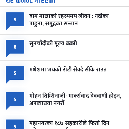
धेरै कमेन्ट गरिएका
-
चैत्र ७, २०८३
Mar 21, 2027
आइत
बाम माछाको रहस्यमय जीवन : नदीका
फागुपूर्णिमा
७ महिना बाँकी
८
९
पाहुना, समुद्रका सन्तान
-
चैत्र ८, २०८३
Mar 22, 2027
सोम
सुनचाँदीको मूल्य बढ्यो
८
मधेशमा भयको रोटी सेक्दै सीके राउत
५
मोहन तिम्सिनाजी- मार्क्सवाद देववाणी होइन,
५
अपव्याख्या नगरौं
महानगरका १८७ सहकारीले फिर्ता दिन
५