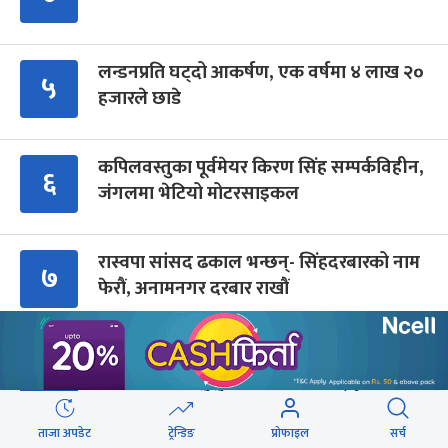
लन्डनप्रति घट्दो आकर्षण, एक वर्षमा ४ लाख २०
५
हजारले छाडे
कपिलवस्तुका पूर्वमेयर किरण सिंह सम्पर्कविहीन,
६
जंगलमा भेटियो मोटरसाइकल
रास्वपा सांसद ढकाल भन्छन्- सिंहदरबारको नाम
७
फेरौं, अनामनगर दरबार राखौं
पूर्वमेयर सिंहको खोजीमा गौतमबुद्ध
८
विमानस्थलको कुकुरसमेत परिचालन, ड्रोनबाट
पनि निगरानी
ताजा अपडेट
ट्रेन्डिङ
प्रोफाइल
सर्च