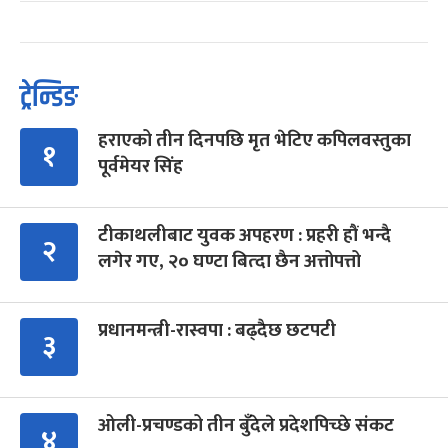
ट्रेन्डिङ
हराएको तीन दिनपछि मृत भेटिए कपिलवस्तुका
१
पूर्वमेयर सिंह
टीकाथलीबाट युवक अपहरण : प्रहरी हौं भन्दै
२
लगेर गए, २० घण्टा बित्दा छैन अत्तोपत्तो
प्रधानमन्त्री-रास्वपा : बढ्दैछ छटपटी
३
ओली-प्रचण्डको तीन बुँदेले प्रदेशपिच्छे संकट
४