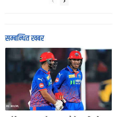
‹
›
सम्बन्धित खबर