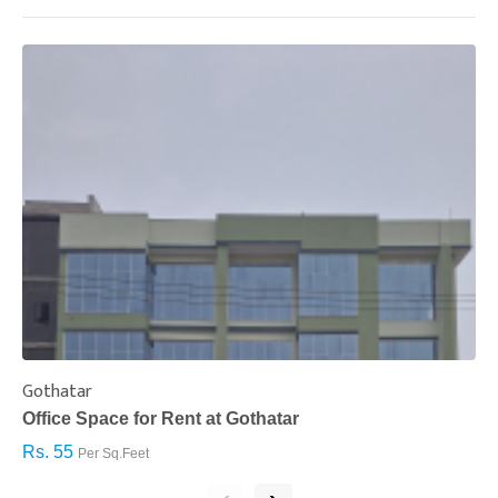
Gothatar
S
Office Space for Rent at Gothatar
H
Rs. 55
R
Per Sq.Feet