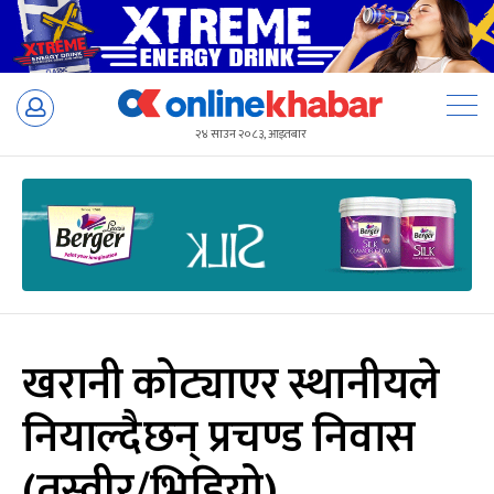
Skip
to
२४ साउन २०८३, आइतबार
content
खरानी कोट्याएर स्थानीयले
नियाल्दैछन् प्रचण्ड निवास
(तस्वीर/भिडियो)