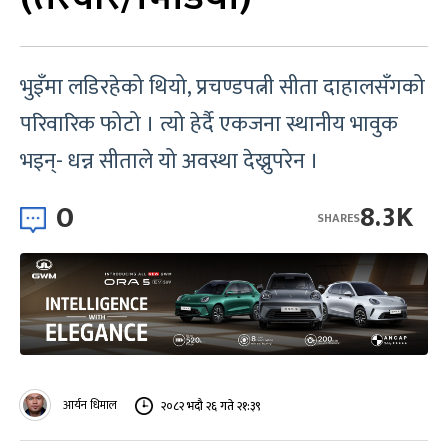
भुइँमा लडिरहेको थियो, प्रचण्डपत्नी सीता दाहालसँगको
परिवारिक फोटो । त्यो हेर्दै एकजना स्थानीय भावुक
भइन्- धन्न सीताले यो अवस्था देख्नुपरेन ।
0
8.3K
SHARES
आर्यन धिमाल
२०८२ भदौ २६ गते २१:३९