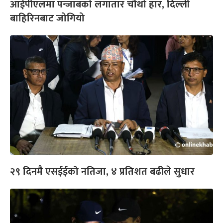
आईपीएलमा पन्जाबको लगातार चौथो हार, दिल्ली
बाहिरिनबाट जोगियो
२९ दिनमै एसईईको नतिजा, ४ प्रतिशत बढीले सुधार