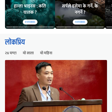
हान्ता भाइरस : कति
सर्पले डसेमा के गर्ने, के
घातक ?
नगर्ने ?
8
STORIES
6
STORIES
लोकप्रिय
२४ घण्टा
यो साता
यो महिना