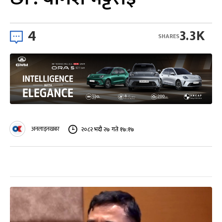
4
3.3K
SHARES
अनलाइनखबर
२०८२ भदौ २७ गते १७:१७