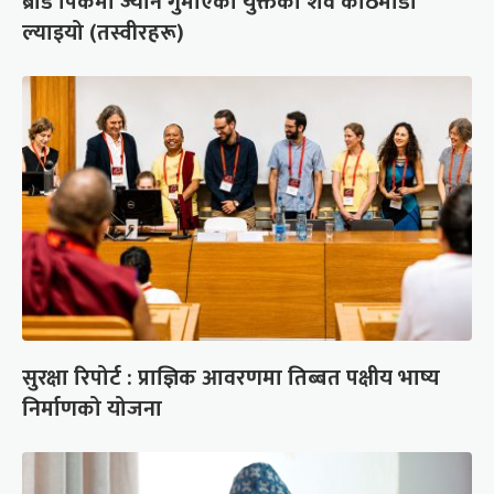
ब्रोड पिकमा ज्यान गुमाएका युक्तको शव काठमाडौं
ल्याइयो (तस्वीरहरू)
सुरक्षा रिपोर्ट : प्राज्ञिक आवरणमा तिब्बत पक्षीय भाष्य
निर्माणको योजना