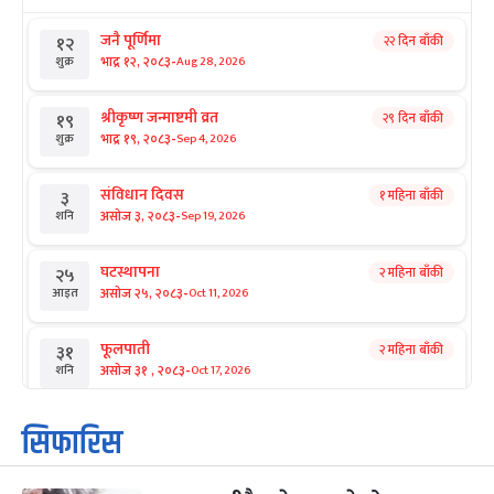
जनै पूर्णिमा
२२ दिन बाँकी
१२
-
भाद्र १२, २०८३
Aug 28, 2026
शुक्र
श्रीकृष्ण जन्माष्टमी व्रत
२९ दिन बाँकी
१९
-
भाद्र १९, २०८३
Sep 4, 2026
शुक्र
संविधान दिवस
१ महिना बाँकी
३
-
असोज ३, २०८३
Sep 19, 2026
शनि
घटस्थापना
२ महिना बाँकी
२५
-
असोज २५, २०८३
Oct 11, 2026
आइत
फूलपाती
२ महिना बाँकी
३१
-
असोज ३१ , २०८३
Oct 17, 2026
शनि
कार्तिक सङ्क्रान्ति
२ महिना बाँकी
१
सिफारिस
-
कार्तिक १, २०८३
Oct 18, 2026
आइत