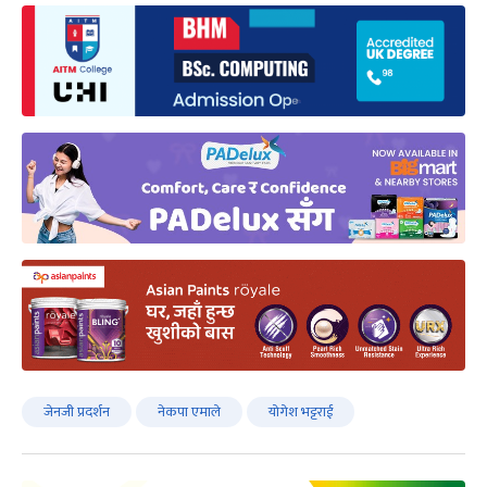
जेनजी प्रदर्शन
नेकपा एमाले
योगेश भट्टराई