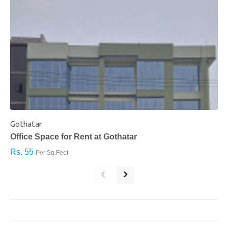
Gothatar
S
Office Space for Rent at Gothatar
H
Rs. 55
R
Per Sq.Feet
‹
›