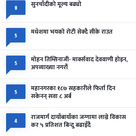
सुनचाँदीको मूल्य बढ्यो
८
मधेशमा भयको रोटी सेक्दै सीके राउत
५
मोहन तिम्सिनाजी- मार्क्सवाद देववाणी होइन,
५
अपव्याख्या नगरौं
महानगरका १८७ सहकारीले फिर्ता दिन
५
सकेनन् सवा ८ अर्ब
राजमार्ग दायाँबायाँका जग्गामा लाग्ने विकास
४
कर ५ प्रतिशत बिन्दु बढाइँदै