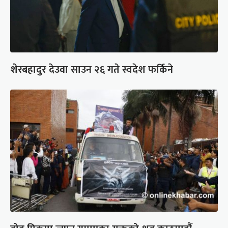
शेरबहादुर देउवा साउन २६ गते स्वदेश फर्किने