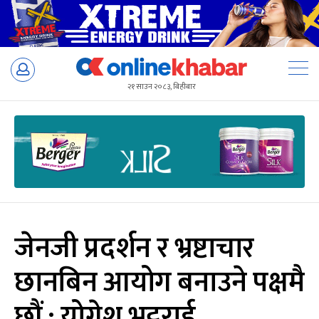
Skip
to
२१ साउन २०८३, बिहीबार
content
जेनजी प्रदर्शन र भ्रष्टाचार
छानबिन आयोग बनाउने पक्षमै
छौं : योगेश भट्टराई