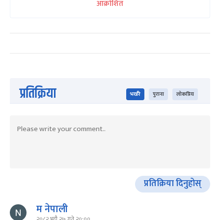
आक्रोशित
प्रतिक्रिया
भर्खरै
पुराना
लोकप्रिय
प्रतिक्रिया दिनुहोस्
म नेपाली
२०८२ भदौ २७ गते २०:००